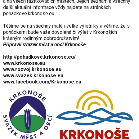
a na všech razítkovacích místech. Jejich seznam a všechny
další aktuální informace vždy najdete na stránkách
pohadkove.krkonose.eu
.
Těšíme se na všechny malé i velké výletníky a věříme, že s
pohádkami bude vaše dovolená či výlet v Krkonoších
krásným rodinným dobrodružstvím!
Připravil svazek měst a obcí Krkonoše.
http://pohadkove.krkonose.eu/
www.krkonose.eu
www.rozvoj.krkonose.eu
www.svazek.krkonose.eu
www.facebook.com/Krkonose.eu