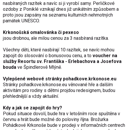
nasbíraných razítek a navíc si ji vyrobí samy. Perličkové
ozdoby z Poniklé vznikají dnes již unikátním způsobem a
proto jsou zapsány na seznamu kulturních nehmotných
památek UNESCO.
Krkonošská omalovánka či pexeso
jsou drobnou, ale milou cenou za 3 nasbíraná razítka.
Všechny děti, které nasbírají 10 razítek, se navíc mohou
zapojit do slosování o bonusovou cenu, a to
voucher na
služby
Resortu sv. Františka - Erlebachova a Josefova
bouda
ve Špindlerově Mlýně.
Vylepšené webové stránky pohadkove.krkonose.eu
Stránky
pohadkove.krkonose.eu
věnované hře a dalším
aktivitám pro rodiny s dětmi projdou redesignem, budou
přehlednější a vždy aktuální.
Kdy a jak se zapojit do hry?
Pokud situace dovolí, bude hra v letošním roce spuštěna v
červnu a hrát bude možné do poloviny října. Brožurka
Pohádkové Krkonoše bude v prodeji v informačních centrech