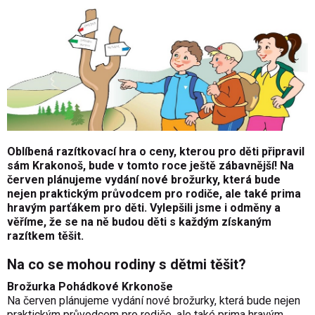
Oblíbená razítkovací hra o ceny, kterou pro děti připravil
sám Krakonoš, bude v tomto roce ještě zábavnější! Na
červen plánujeme vydání nové brožurky, která bude
nejen praktickým průvodcem pro rodiče, ale také prima
hravým parťákem pro děti. Vylepšili jsme i odměny a
věříme, že se na ně budou děti s každým získaným
razítkem těšit.
Na co se mohou rodiny s dětmi těšit?
Brožurka Pohádkové Krkonoše
Na červen plánujeme vydání nové brožurky, která bude nejen
praktickým průvodcem pro rodiče, ale také prima hravým