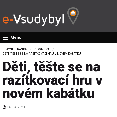
Menu
HLAVNÍ STRÁNKA
Z DOMOVA
CURRENT:
DĚTI, TĚŠTE SE NA RAZÍTKOVACÍ HRU V NOVÉM KABÁTKU
Děti, těšte se na
razítkovací hru v
novém kabátku
06. 04. 2021