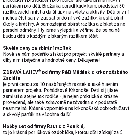
parťákem pro děti. Brožurka poradí kudy kam, představí 30
razítkovacích míst a další tipy na výlety a aktivity. Děti si v ní
mohou číst samy, zapsat si do ní své zážitky, kreslit, plnit
úkoly a hrát hry. A samozřejmě sbírat razítka a získat za ně
parádní odměny. I ty jsme vylepšili a věříme, že se na ně
budou děti s každým získaným razítkem těšit.
Skvělé ceny za sbírání razítek
Nově se nám podařilo získat pro projekt skvělé partnery a
díky nim i báječné a hodnotné ceny. Děkujeme!
®
ZDRAVÁ LAHEV
od firmy R&B Mědílek z krkonošského
Žacléře
je první cenou za 10 nasbíraných razítek a také hlavním
partnerem projektu Pohádkové Krkonoše. Děti si ji jistě
zamilují a stejně tak rodiče - je nejen praktická a krásně
provedená, ale také zdravotně nezávadná a v podstatě
nesmrtelná. Krásná vzpomínka na krkonošská dobrodružství
a skvělý parťák na všechna další.
Hobby set od firmy
Rautis
z Poniklé,
to je krásná perličková ozdobička, kterou děti získají za 5