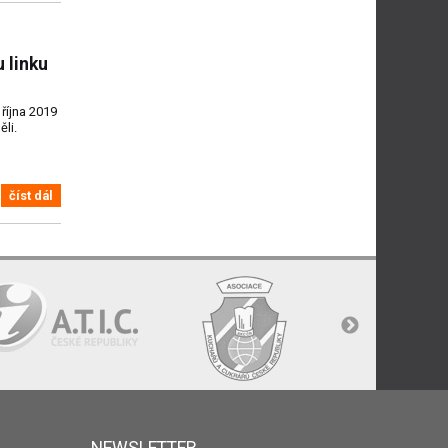
 linku
října 2019
ěli.
číst dál
NEWSLETTER