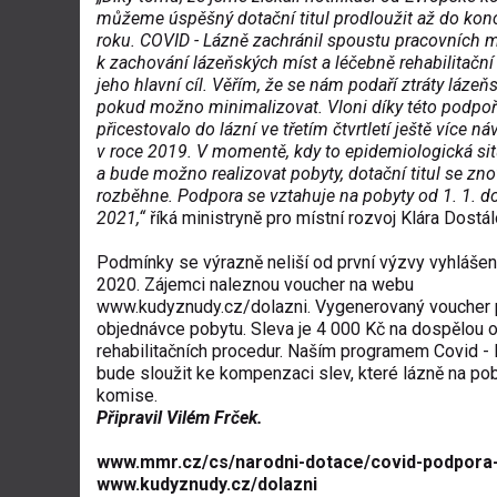
můžeme úspěšný dotační titul prodloužit až do kon
roku. COVID - Lázně zachránil spoustu pracovních mí
k zachování lázeňských míst a léčebně rehabilitační 
jeho hlavní cíl. Věřím, že se nám podaří ztráty lázeň
pokud možno minimalizovat. Vloni díky této podpo
přicestovalo do lázní ve třetím čtvrtletí ještě více n
v roce 2019. V momentě, kdy to epidemiologická s
a bude možno realizovat pobyty, dotační titul se zn
rozběhne. Podpora se vztahuje na pobyty od 1. 1. do
2021,“
říká ministryně pro místní rozvoj Klára Dostál
Podmínky se výrazně neliší od první výzvy vyhlášen
2020. Zájemci naleznou voucher na webu
www.kudyznudy.cz/dolazni
. Vygenerovaný voucher p
objednávce pobytu. Sleva je 4 000 Kč na dospělou 
rehabilitačních procedur. Naším programem Covid 
bude sloužit ke kompenzaci slev, které lázně na po
komise.
Připravil Vilém Frček.
www.mmr.cz/cs/narodni-dotace/covid-podpora
www.kudyznudy.cz/dolazni