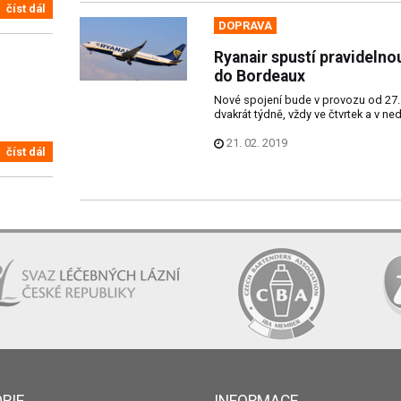
číst dál
DOPRAVA
Ryanair spustí pravidelnou
do Bordeaux
Nové spojení bude v provozu od 27. 
dvakrát týdně, vždy ve čtvrtek a v ned
21. 02. 2019
číst dál
RIE
INFORMACE