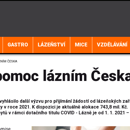
GASTRO
LÁZEŇSTVÍ
MICE
VZDĚLÁVÁNÍ
ZNÍM ČESKA
 pomoc lázním Česk
yhlásilo další výzvu pro přijímání žádostí od lázeňských zař
v roce 2021. K dispozici je aktuálně alokace 743,8 mil. Kč.
v rámci dotačního titulu COVID - Lázně je od 1. 1. 2021 – 
omise,