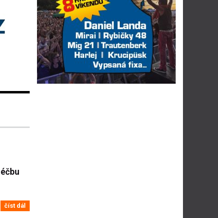
léčbu
číst dál