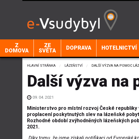
Z
ZE
DOPRAVA
HOTELNICTVÍ
DOMOVA
SVĚTA
HLAVNÍ STRÁNKA
LÁZEŇSTVÍ
CURRENT:
DALŠÍ VÝZVA NA POMOC LÁ
Další výzva na
09. 04. 2021
Ministerstvo pro místní rozvoj České republiky v
proplacení poskytnutých slev na lázeňské pobyty 
Rozhodné období zvýhodněných lázeňských pobytů 
2021.
„Díky tomu, že jsme získali notifikaci od Evropské k