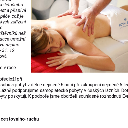
ce letošního
st a přispívá
péče, což je
ských zařízení
ře
ávštěvníků než
ituace umožní
ovu naplno
 31. 12.
ová.
é v roce
ředloží při
osobu a pobyt v délce nejméně 6 nocí při zakoupení nejméně 5 l
- Lázně podporujeme samoplátecké pobyty v českých lázních. Do
byty poskytují. K podpoře jsme obdrželi souhlasné rozhodnutí E
-cestovniho-ruchu