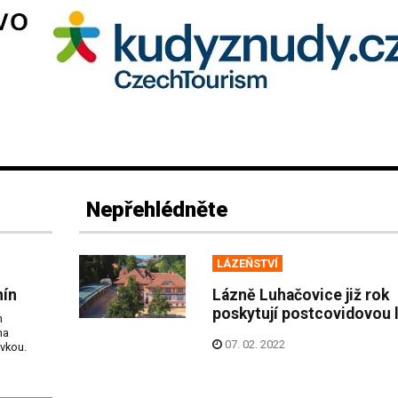
Nepřehlédněte
LÁZEŇSTVÍ
nín
Lázně Luhačovice již rok
poskytují postcovidovou 
n
na
07. 02. 2022
ovkou.