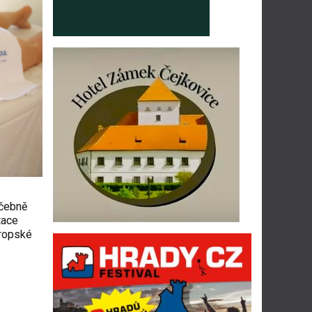
éčebně
tace
vropské