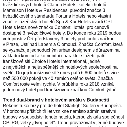
hvězdičkových hotelů Clarion Hotels, kolekci hotelů
Mamaison Hotels
& Residences,
původní značce 3
hvězdičkového standardu Fortuna Hotels nebo
vlastní
značce lázeňských hotelů Spa &
Kur Hotels uvádí CPI
Hotels letos nově značku Comfort Hotels, pro cenově
dostupné 3 hvězdičkové hotely. Do konce roku 2019 budou
veřejnosti v ČR představeny 3 hotely pod touto značkou
v Praze, Ústí nad Labem a Olomouci.
Značka Comfort, která
se vyznačuje jednoduchým urban designem s důrazem na
základní komfort a komunitní charakter služeb, patří
franšízové síti Choice Hotels International, jedné
z největších a nejúspěšnějších hotelových společností na
světě. Do její franšízové sítě dnes patří 6 800 hotelů s více
než 500 000 pokoji ve 40 zemích celého světa. Značka
Comfort roste velmi rychle. V průběhu roku 2018 vzniká
jeden nový hotel pod franšízovou značkou Comfort týdně.
Trend dual-brand v hotelovém areálu v Budapešti
Rekonstrukcí brzy projde hotel Starlight Suiten v Budapešti.
V horizontu příštích tří let vznikne namísto administrativní
budovy v sousedství tohoto hotelu, kterou získala společnost
CPI PG, velký „dvoj-hotel“. Trend provozovat v jedné budově