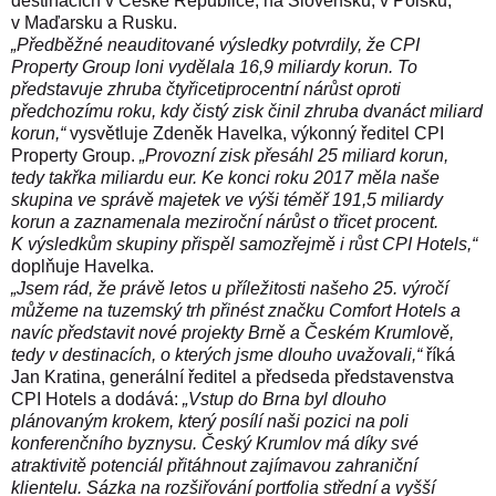
destinacích v České Republice, na Slovensku, v Polsku,
v Maďarsku a Rusku.
„Předběžné neauditované výsledky potvrdily, že CPI
Property Group loni vydělala 16,9 miliardy korun. To
představuje zhruba čtyřicetiprocentní nárůst oproti
předchozímu roku, kdy čistý zisk činil zhruba dvanáct miliard
korun,“
vysvětluje Zdeněk Havelka, výkonný ředitel CPI
Property Group.
„Provozní zisk přesáhl 25 miliard korun,
tedy takřka miliardu eur. Ke konci roku 2017 měla naše
skupina ve správě majetek ve výši téměř 191,5 miliardy
korun a zaznamenala meziroční nárůst o třicet procent.
K výsledkům skupiny přispěl samozřejmě i růst CPI Hotels,“
doplňuje Havelka.
„Jsem rád, že právě letos u příležitosti našeho 25. výročí
můžeme na tuzemský trh přinést značku Comfort Hotels a
navíc představit nové projekty Brně a Českém Krumlově,
tedy v destinacích, o kterých jsme dlouho uvažovali,“
říká
Jan Kratina, generální ředitel a předseda představenstva
CPI Hotels a dodává:
„Vstup do Brna byl dlouho
plánovaným krokem, který posílí naši pozici na poli
konferenčního byznysu. Český Krumlov má díky své
atraktivitě potenciál přitáhnout zajímavou zahraniční
klientelu. Sázka na rozšiřování portfolia střední a vyšší