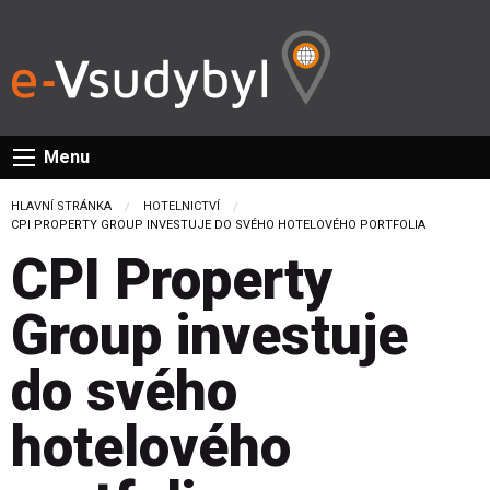
Menu
HLAVNÍ STRÁNKA
HOTELNICTVÍ
CURRENT:
CPI PROPERTY GROUP INVESTUJE DO SVÉHO HOTELOVÉHO PORTFOLIA
CPI Property
Group investuje
do svého
hotelového