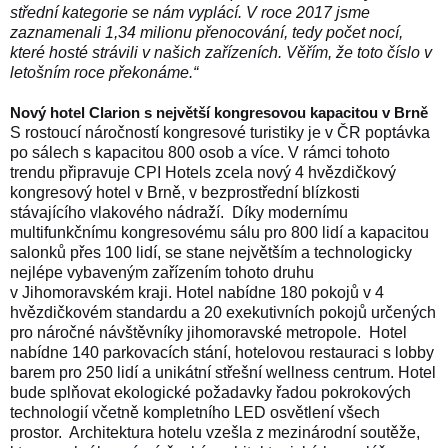
střední kategorie se nám vyplácí. V roce 2017 jsme
zaznamenali 1,34 milionu přenocování, tedy počet nocí,
které hosté strávili v našich zařízeních. Věřím, že toto číslo v
letošním roce překonáme.“
Nový hotel Clarion s největší kongresovou kapacitou v Brně
S rostoucí náročností kongresové turistiky je v ČR poptávka
po sálech s kapacitou 800 osob a více. V rámci tohoto
trendu připravuje CPI Hotels zcela nový 4 hvězdičkový
kongresový hotel v Brně, v bezprostřední blízkosti
stávajícího vlakového nádraží.
Díky modernímu
multifunkčnímu kongresovému sálu pro 800 lidí a kapacitou
salonků přes 100 lidí, se stane největším a technologicky
nejlépe vybaveným zařízením tohoto druhu
v Jihomoravském kraji. Hotel nabídne 180 pokojů v 4
hvězdičkovém standardu a 20 exekutivních pokojů určených
pro náročné návštěvníky jihomoravské metropole.
Hotel
nabídne 140 parkovacích stání, hotelovou restauraci s lobby
barem pro 250 lidí a unikátní střešní wellness centrum. Hotel
bude splňovat ekologické požadavky řadou pokrokových
technologií včetně kompletního LED osvětlení všech
prostor.
Architektura hotelu vzešla z mezinárodní soutěže,