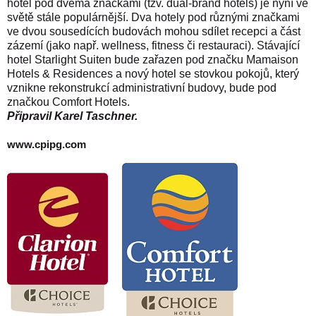
hotel pod dvěma značkami (tzv. dual-brand hotels) je nyní ve
světě stále populárnější. Dva hotely pod různými značkami
ve dvou sousedících budovách mohou sdílet recepci a část
zázemí (jako např. wellness, fitness či restauraci). Stávající
hotel Starlight Suiten bude zařazen pod značku Mamaison
Hotels & Residences a nový hotel se stovkou pokojů, který
vznikne rekonstrukcí administrativní budovy, bude pod
značkou Comfort Hotels.
Připravil Karel Taschner.
www.cpipg.com