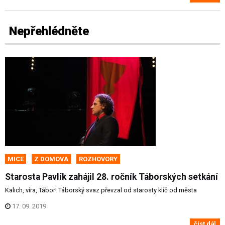
Nepřehlédněte
MICE
Z DOMOVA
ROZHOVORY
Starosta Pavlík zahájil 28. ročník Táborských setkání
Kalich, víra, Tábor! Táborský svaz převzal od starosty klíč od města
17. 09. 2019
číst dál