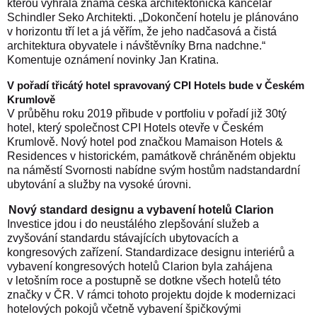
kterou vyhrála známá česká architektonická kancelář
Schindler Seko Architekti. „Dokončení hotelu je plánováno
v horizontu tří let a já věřím, že jeho nadčasová a čistá
architektura obyvatele i návštěvníky Brna nadchne.“
Komentuje oznámení novinky Jan Kratina.
V pořadí třicátý hotel spravovaný CPI Hotels bude v Českém
Krumlově
V průběhu roku 2019 přibude v portfoliu v pořadí již 30tý
hotel, který společnost CPI Hotels otevře v Českém
Krumlově. Nový hotel pod značkou Mamaison Hotels
&
Residences
v historickém, památkově chráněném objektu
na náměstí Svornosti nabídne svým hostům
nadstandardní
ubytování a služby na vysoké úrovni.
Nový standard designu a vybavení hotelů Clarion
Investice jdou i do neustálého zlepšování služeb a
zvyšování standardu stávajících ubytovacích a
kongresových zařízení. Standardizace designu interiérů a
vybavení kongresových hotelů Clarion byla zahájena
v letošním roce a postupně se dotkne všech hotelů této
značky v ČR. V rámci tohoto projektu dojde k modernizaci
hotelových pokojů včetně vybavení špičkovými