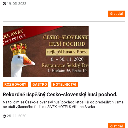
19. 05. 2022
číst dál
ROZHOVORY
GASTRO
HOTELNICTVÍ
Rekordně úspěšný Česko-slovenský husí pochod.
Na to, čím se Česko-slovenský husí pochod letos liší od předešlých, jsme
se ptali výkonného ředitele SIVEK HOTELS Viliama Siveka...
25. 11. 2020
číst dál