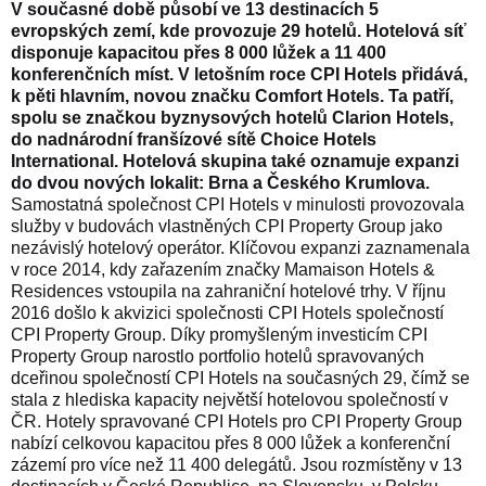
V současné době působí ve 13 destinacích 5
evropských zemí, kde provozuje 29 hotelů. Hotelová síť
disponuje kapacitou přes 8 000 lůžek a 11 400
konferenčních míst. V letošním roce CPI Hotels přidává,
k pěti hlavním, novou značku Comfort Hotels. Ta patří,
spolu se značkou byznysových hotelů Clarion Hotels,
do nadnárodní franšízové sítě Choice Hotels
International. Hotelová skupina také oznamuje expanzi
do dvou nových lokalit: Brna a Českého Krumlova.
Samostatná společnost CPI Hotels v minulosti provozovala
služby v budovách vlastněných CPI Property Group jako
nezávislý hotelový operátor. Klíčovou expanzi zaznamenala
v roce 2014, kdy zařazením značky Mamaison Hotels &
Residences vstoupila na zahraniční hotelové trhy. V říjnu
2016 došlo k akvizici společnosti CPI Hotels společností
CPI Property Group.
Díky promyšleným investicím CPI
Property Group narostlo portfolio hotelů spravovaných
dceřinou společností CPI Hotels na současných 29, čímž se
stala z hlediska kapacity největší hotelovou společností v
ČR. Hotely spravované CPI Hotels pro CPI Property Group
nabízí celkovou kapacitou přes 8 000 lůžek a konferenční
zázemí pro více než 11 400 delegátů. Jsou rozmístěny v 13