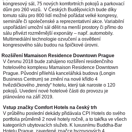
kongresový sál, 75 nových komfortních pokojů a parkovací
dům pro 260 vozů.
V Českých Budějovicích bude díky
tomuto sálu pro 800 lidí možné pořádat velké kongresy,
semináře či společenské a reprezentativní akce. Variabilní
uspořádání umožní sál dělit na menší prostory či přímo do
sálu přivézt rozměrnější exponáty – např. automobily.
Multimediální technologie ozvučení a osvětlení
kongresového sálu budou na špičkové úrovni.
Rozšíření Mamaison Residence Downtown Prague
V červnu 2018 bude zahájeno rozšíření residenčního
hotelového komplexu Mamaison Residence Downtown
Prague. Původní přilehlá kancelářská budova (Longin
Business Centrum) se změní na nové křídlo 4
hvězdičkového „trendy“ hotelu, který tak naroste o 120
pokojů. Uvedení nové hotelové části do provozu je
plánováno na září 2019.
Vstup značky Comfort Hotels na český trh
V průběhu poslední dekády přidávala CPI Hotels do svého
portfolia průměrně 2 nové hotely ročně, a to takřka ve všech
kategoriích ubytovacích služeb. K luxusnímu Buddha-Bar
Hotelu Prague, zavedené značce byznysových 4