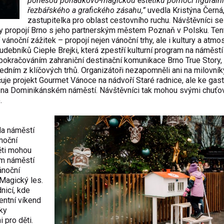
ponesou pohádkovo-magickou estetiku pomocí figurální
řezbářského a grafického zásahu,”
uvedla Kristýna Černá
zastupitelka pro oblast cestovního ruchu. Návštěvníci s
icky propojí Brno s jeho partnerským městem Poznaň v Polsku. Ten
vánoční zážitek – propojí nejen vánoční trhy, ale i kultury a atmo
udebníků Ciepłe Brejki, která zpestří kulturní program na náměstí
pokračováním zahraniční destinační komunikace Brno True Story,
jedním z klíčových trhů. Organizátoři nezapomněli ani na milovník
ačuje projekt Gourmet Vánoce na nádvoří Staré radnice, ale ke gas
yně na Dominikánském náměstí. Návštěvníci tak mohou svými chuť
.
Na náměstí
noční
děti mohou
ém náměstí
ánoční
 Magický les.
nicí, kde
entní víkend
ky
 pro děti.