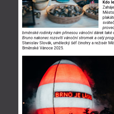
Kdo l
Zaháje
Městsk
plaká
sváte
proved
brněnské rodinky nám přinesou vánoční dárek také d
Bruno nakonec rozsvítí vánoční stromek a celý prog
Stanislav Slovák, umělecký šéf činohry a režisér Měs
Brněnské Vánoce 2025.