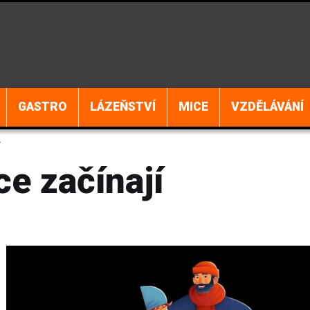
GASTRO
LÁZEŇSTVÍ
MICE
VZDĚLÁVÁNÍ
Í
e začínají