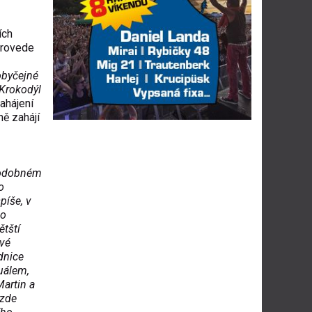
ích
provede
obyčejné
 Krokodýl
ahájení
ně zahájí
podobném
o
píše, v
ho
ětští
ové
dnice
uálem,
artin a
 zde