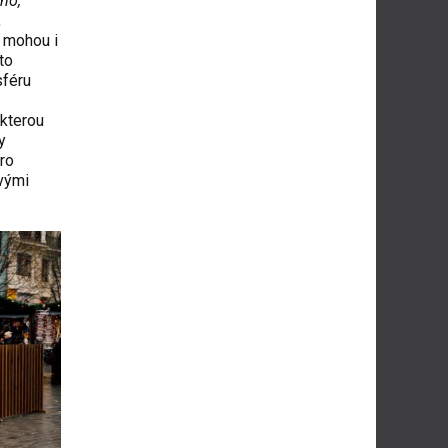
ho,
,
e mohou i
to
sféru
 kterou
y
tro
ovými