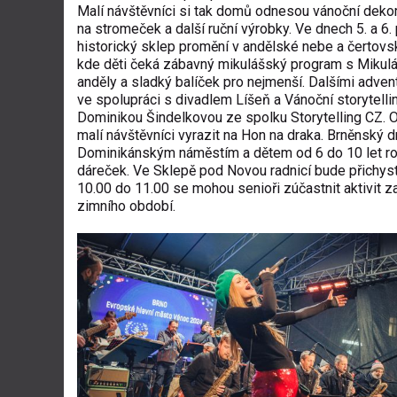
Malí návštěvníci si tak domů odnesou vánoční deko
na stromeček a další ruční výrobky. Ve dnech 5. a 6.
historický sklep promění v andělské nebe a čertovs
kde děti čeká zábavný mikulášský program s Mikulá
anděly a sladký balíček pro nejmenší. Dalšími adventn
ve spolupráci s divadlem Líšeň a Vánoční storytell
Dominikou Šindelkovou ze spolku Storytelling CZ. 
malí návštěvníci vyrazit na Hon na draka. Brněnsk
Dominikánským náměstím a dětem od 6 do 10 let rozdá
dáreček. Ve Sklepě pod Novou radnicí bude přichyst
10.00 do 11.00 se mohou senioři zúčastnit aktivit 
zimního období.