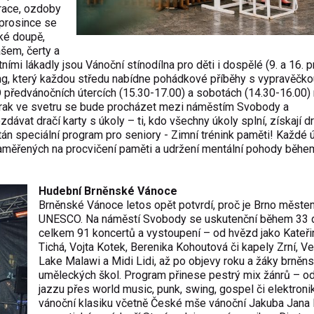
race, ozdoby
 prosince se
ké doupě,
šem, čerty a
ími lákadly jsou Vánoční stínodílna pro děti i dospělé (9. a 16. 
ing, který každou středu nabídne pohádkové příběhy s vypravěčko
O předvánočních útercích (15.30-17.00) a sobotách (14.30-16.00
ý drak ve svetru se bude procházet mezi náměstím Svobody a
vat dračí karty s úkoly – ti, kdo všechny úkoly splní, získají d
án speciální program pro seniory - Zimní trénink paměti! Každé 
zaměřených na procvičení paměti a udržení mentální pohody běhe
Hudební Brněnské Vánoce
Brněnské Vánoce letos opět potvrdí, proč je Brno měst
UNESCO. Na náměstí Svobody se uskutenční během 33 
celkem 91 koncertů a vystoupení – od hvězd jako Kateři
Tichá, Vojta Kotek, Berenika Kohoutová či kapely Zrní, V
Lake Malawi a Midi Lidi, až po objevy roku a žáky brněn
uměleckých škol. Program přinese pestrý mix žánrů – od
jazzu přes world music, punk, swing, gospel či elektroni
vánoční klasiku včetně České mše vánoční Jakuba Jana 