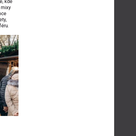
e, kde
í mixy
oce
ety,
féru.