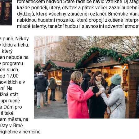
romantickém nádvoří Staré radnice navíc vznikne Dj stag
každé pondělí, úterý, čtvrtek a pátek večer zazní hudebn
dýdžejů, které všechny zaručeně roztančí. Brněnské Ván
nabídnou hudební mozaiku, která propojí zkušené interpr
mladé talenty, taneční hudbu i slavnostní adventní atmos
a punč. Někdy
 klidu a tichu.
 který
den nebude na
 v programu
en sluch.
 od 17.00
ovištích a v
ní. Na
ižná stát
oupí ručně
 a Dům pro
il také
rem města, na
sty v Brně.
ngličtině a němčině.