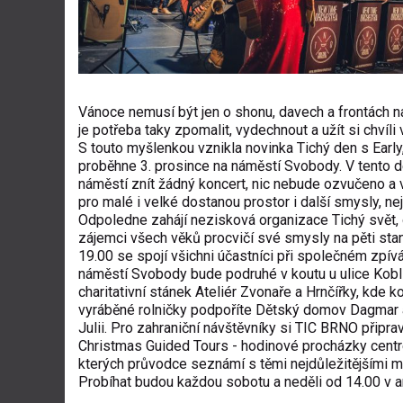
Vánoce nemusí být jen o shonu, davech a frontách n
je potřeba taky zpomalit, vydechnout a užít si chvíli v
S touto myšlenkou vznikla novinka Tichý den s Early,
proběhne 3. prosince na náměstí Svobody. V tento 
náměstí znít žádný koncert, nic nebude ozvučeno a
pro malé i velké dostanou prostor i další smysly, nej
Odpoledne zahájí nezisková organizace Tichý svět,
zájemci všech věků procvičí své smysly na pěti stan
19.00 se spojí všichni účastníci při společném zpívá
náměstí Svobody bude podruhé v koutu u ulice Kobl
charitativní stánek Ateliér Zvonaře a Hrnčířky, kde k
vyráběné rolničky podpoříte Dětský domov Dagmar
Julii. Pro zahraniční návštěvníky si TIC BRNO připrav
Christmas Guided Tours - hodinové procházky cent
kterých průvodce seznámí s těmi nejdůležitějšími mí
Probíhat budou každou sobotu a neděli od 14.00 v a