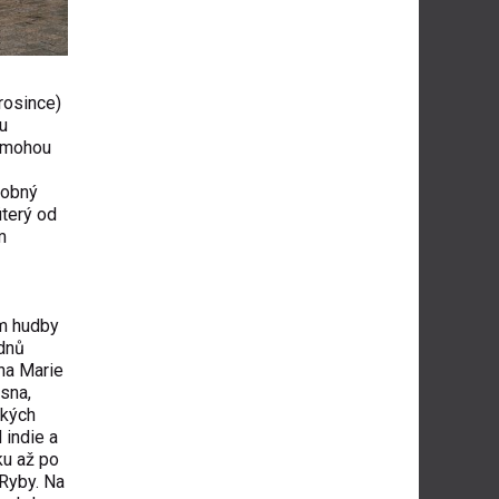
prosince)
u
) mohou
robný
úterý od
m
em hudby
dnů
na Marie
esna,
ských
 indie a
ku až po
Ryby. Na