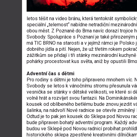
letos těšit na video bránu, která tentokrát symbol
speciální „telemost“ nabídne netradiční mezinárodní 
obou měst. Z Poznaně do Brna navíc dorazí trojice h
Svobody. Spolupráce s Poznaní je také přirozeným 
má TIC BRNO na starosti a v jejímž rámci je Polsko 
dobrého jídla a pití. Nejen, že už třetím rokem pokr
zážitkům se přidají i tři stánky mezinárodní kuch
pohárky procestovat kus světa, aniž by opustili Brno
Adventní čas s dětmi
Pro rodiny s dětmi je toho připraveno mnohem víc. 
Svobody se letos k vánočnímu stromu přesunula vá
vesnička se stánky v dětské velikosti, ve které si 
volně hrát a rozvíjet svou fantazii. Na Dominikánsk
kousek od oblíbeného betlému bude znovu jezdit v
šalinka, na nádvoří Nové radnice se otevře zmíněný
Odtud je to pak jen kousek do Sklepa pod Novou rad
bude připraven bohatý adventní program. Každý adv
budou ve Sklepě pod Novou radnicí probíhat prohlíd
historického sklepa zpestřené kreativními dílničkami