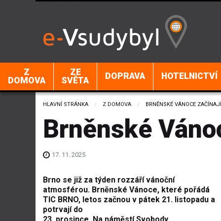
Z
ZE
DOPRAVA
HOTELNICTVÍ
DOMOVA
SVĚTA
HLAVNÍ STRÁNKA
Z DOMOVA
CURRENT:
BRNĚNSKÉ VÁNOCE ZAČÍNAJ
Brněnské Vánoc
17. 11. 2025
Brno se již za týden rozzáří vánoční
atmosférou. Brněnské Vánoce, které pořádá
TIC BRNO, letos začnou v pátek 21. listopadu a
potrvají do
23. prosince. Na náměstí Svobody,