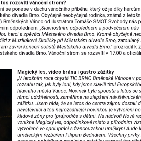
etos rozsvítí vánoční strom?
ní se ponese v duchu vánočního příběhu, který ožije díky hercům
ého divadla Brno. Obyčejně neobyčejná rodinka, známá z letošn
tů Brněnských Vánoc od ilustrátora Tomáše SMOT Svobody nás 
čním odpolednem.
„Slavnostním odpolednem a podvečerem nás
ou herci a zpěváci Městského divadla Brno. Kromě obyčejně ne
ěti z Muzikálové školičky při Městském divadle Brno, zatoulaný
ram završí koncert sólistů Městského divadla Brno,”
prozradil k z
tského divadla Brno. Vánoční strom se rozsvítí v 17.00 a oficiál
Magický les, video brána i gastro zážitky
„V letošním roce chystá TIC BRNO Brněnské Vánoce v 
rozsahu tak, jak byly loni, kdy jsme slavili titul Evropskéh
hlavního města Vánoc. Novinek byla spousta a letos se s
rámci udržitelnosti, zaměříme na zlepšení návštěvnické
zážitku. Jsem ráda, že se letos do centra zájmu dostali d
návštěvníci a tou nejrozsáhlejší novinkou je vytvoření n
klidové zóny pro (pra)rodiče s dětmi. Na nádvoří Nové ra
vznikne Magický les, odpočinkové místo s přírodním viz
vytvořené ve spolupráci s francouzskou umělkyní Aude M
uměleckým řezbářem Filipem Bednárem. Všechny prvky