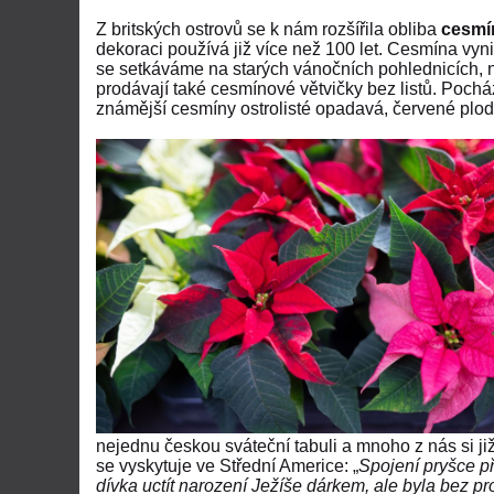
Z britských ostrovů se k nám rozšířila obliba
cesmí
dekoraci používá již více než 100 let. Cesmína vy
se setkáváme na starých vánočních pohlednicích, 
prodávají také cesmínové větvičky bez listů. Pocház
známější cesmíny ostrolisté opadavá, červené plody
nejednu českou sváteční tabuli a mnoho z nás si ji
se vyskytuje ve Střední Americe: „
Spojení pryšce p
dívka uctít narození Ježíše dárkem, ale byla bez pr