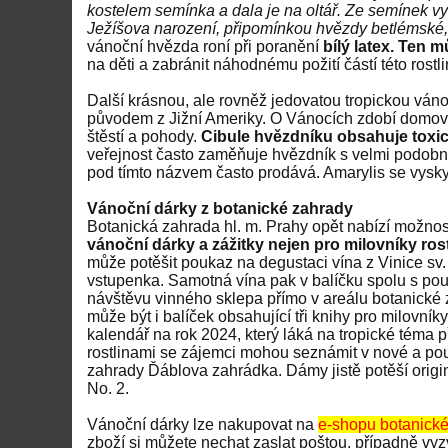
kostelem semínka a dala je na oltář. Ze semínek vyr
Ježíšova narození, připomínkou hvězdy betlémské,
vánoční hvězda roní při poranění
bílý latex. Ten 
na děti a zabránit náhodnému požití částí této rostli
Další krásnou, ale rovněž jedovatou tropickou váno
původem z Jižní Ameriky. O V
ánocích zdobí domov 
štěstí a pohody.
Cibule hvězdníku obsahuje toxic
veřejnost často zaměňuje hvězdník s velmi podobným
pod tímto názvem často prodává. Amarylis se vyskyt
Vánoční dárky z botanické zahrady
Botanická zahrada hl. m. Prahy opět nabízí možnos
vánoční dárky a zážitky nejen pro milovníky rost
může potěšit poukaz na degustaci vína z Vinice sv
vstupenka. Samotná vína pak v balíčku spolu s p
návštěvu vinného sklepa
přímo v areálu botanické
může být i balíček obsahující tři knihy pro milovník
kalendář na rok 2024, který láká na tropické téma p
rostlinami se zájemci mohou seznámit v nové a po
zahrady Ďáblova zahrádka. Dámy jistě potěší orig
No. 2.
Vánoční dárky lze nakupovat na
e-shopu botanick
zboží si můžete nechat zaslat poštou, případně vy