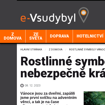
Z
ZE
DOPRAVA
HOTELNICTVÍ
DOMOVA
SVĚTA
HLAVNÍ STRÁNKA
Z DOMOVA
CURRENT:
ROSTLINNÉ SYMBOLY VÁNOC
Rostlinné symb
nebezpečně kr
08. 12. 2023
Vánoce jsou za dveřmi, zapálili
jsme první svíčku na adventním
věnci, a tak je na čase