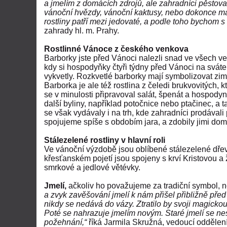
a jmelím z domácích zdrojů, ale zahradníci pěstovali
vánoční hvězdy, vánoční kaktusy, nebo dokonce mal
rostliny patří mezi jedovaté, a podle toho bychom s
zahrady hl. m. Prahy.
Rostlinné Vánoce z českého venkova
Barborky jste před Vánoci nalezli snad ve všech v
kdy si hospodyňky čtyři týdny před Vánoci na svátek
vykvetly. Rozkvetlé barborky mají symbolizovat zim
Barborka je ale též rostlina z čeledi brukvovitých, k
se v minulosti připravoval salát, špenát a hospodyn
další byliny, například potočnice nebo ptačinec, a t
se však vydávaly i na trh, kde zahradníci prodávali př
spojujeme spíše s obdobím jara, a zdobily jimi do
Stálezelené rostliny v hlavní roli
Ve vánoční výzdobě jsou oblíbené stálezelené dřevin
křesťanském pojetí
jsou spojeny s krví Kristovou a
smrkové a jedlové větévky.
Jmelí,
ačkoliv ho považujeme za tradiční symbol, 
a zvyk zavěšování jmelí k nám přišel přibližně před st
nikdy se nedává do vázy. Ztratilo by svoji magickou
Poté se nahrazuje jmelím novým. Staré jmelí se nesm
požehnání,“
říká Jarmila Skružná, vedoucí oddělení