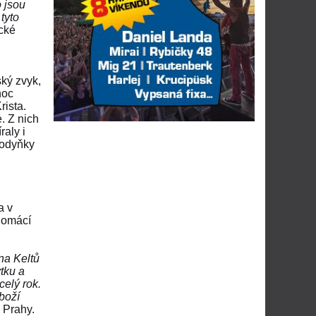
o jsou
tyto
cké
ký zvyk,
noc
rista.
e. Z nich
raly i
spodyňky
a v
 domácí
ina Keltů
ytku a
celý rok.
boží
. Prahy.