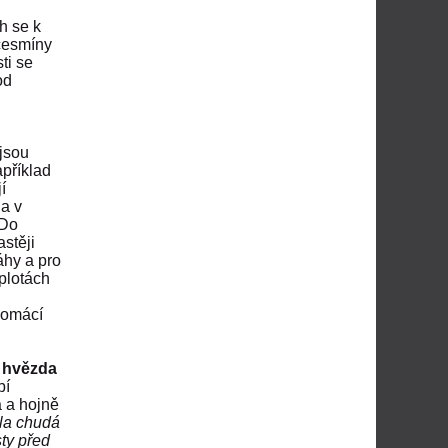
h se k
 cesmíny
ti se
od
ejsou
apříklad
í
 a v
 Do
astěji
áhy a pro
eplotách
domácí
 hvězda
bí
a a hojně
ěla chudá
sty před