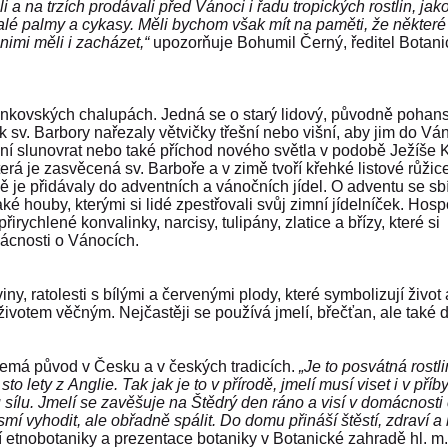
 a na trzích prodávali před Vánoci i řadu tropických rostlin, jak
é palmy a cykasy. Měli bychom však mít na paměti, že některé 
 nimi měli i zacházet,“
upozorňuje Bohumil Černý, ředitel Botani
enkovských chalupách. Jedná se o starý lidový, původně pohans
 sv. Barbory nařezaly větvičky třešní
nebo višní, aby jim do Vá
ní slunovrat nebo také příchod nového světla v podobě Ježíše K
terá je zasvěcená sv. Barboře a v zimě tvoří křehké listové růžic
ě je přidávaly do adventních a vánočních jídel. O adventu se sbí
aké houby, kterými si lidé zpestřovali svůj zimní jídelníček. Ho
irychlené konvalinky, narcisy, tulipány, zlatice a břízy, které si
mácnosti o Vánocích.
y, ratolesti s bílými a červenými plody, které symbolizují život 
 životem věčným. Nejčastěji se používá jmelí, břečťan, ale také
nemá původ v Česku a v českých tradicích.
„Je to posvátná rostl
o lety z Anglie. Tak jak je to v přírodě, jmelí musí viset i v příb
 sílu. Jmelí se zavěšuje na Štědrý den ráno a visí v domácnosti 
í vyhodit, ale obřadně spálit. Do domu přináší štěstí, zdraví a 
 etnobotaniky a prezentace botaniky v Botanické zahradě hl. m