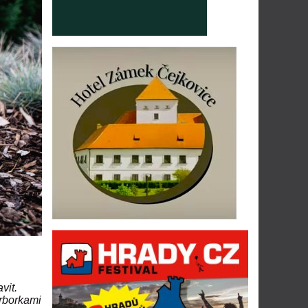
vit.
arborkami