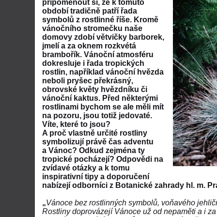
připomenout si, že k tomuto
období tradičně patří řada
symbolů z rostlinné říše. Kromě
vánočního stromečku naše
domovy zdobí větvičky barborek,
jmelí a za oknem rozkvétá
brambořík. Vánoční atmosféru
dokresluje i řada tropických
rostlin, například vánoční hvězda
neboli pryšec překrásný,
obrovské květy hvězdníku či
vánoční kaktus. Před některými
rostlinami bychom se ale měli mít
na pozoru, jsou totiž jedovaté.
Víte, které to jsou?
A proč vlastně určité rostliny
symbolizují právě čas adventu
a Vánoc? Odkud zejména ty
tropické pocházejí? Odpovědi na
zvídavé otázky a k tomu
inspirativní tipy a doporučení
nabízejí odborníci z Botanické zahrady hl. m. Pr
„
Vánoce bez rostlinných symbolů, voňavého jehličn
Rostliny doprovázejí Vánoce už od nepaměti a i za