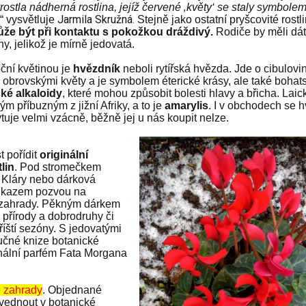
ostla nádherná rostlina, jejíž červené ‚květy‘ se staly symbole
Jarmila Skružná.
“ vysvětluje
Stejně jako ostatní pryšcovité rostli
může být při kontaktu s pokožkou dráždivý.
Rodiče by měli dát
ny, jelikož je mírně jedovatá.
ční květinou je
hvězdník
neboli rytířská hvězda. Jde o cibulovi
obrovskými květy a je symbolem éterické krásy, ale také bohats
ké alkaloidy
, které mohou způsobit bolesti hlavy a břicha. Laic
 příbuzným z jižní Afriky, a to je
amarylis
. I v obchodech se 
uje velmi vzácně, běžně jej u nás koupit nelze.
t pořídit
originální
lin
. Pod stromečkem
. Kláry nebo dárková
oukazem pozvou na
 zahrady. Pěkným dárkem
y přírody a dobrodruhy či
říští sezóny. S jedovatými
učné knize botanické
inální parfém Fata Morgana
é zahrady
. Objednané
zvednout v botanické