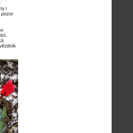
m
ny i
 pozor
nu
tví,
ká
hvězdník