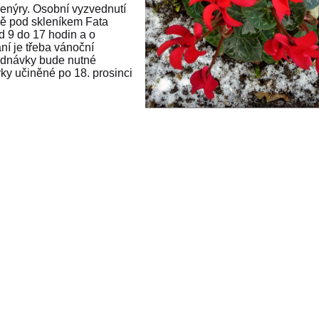
venýry. Osobní vyzvednutí
ě pod skleníkem Fata
 9 do 17 hodin a o
ní je třeba vánoční
jednávky bude nutné
y učiněné po 18. prosinci