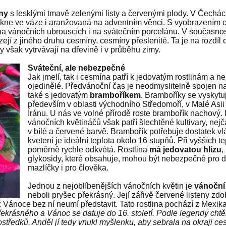
ny
s lesklými tmavě zelenými listy a červenými plody. V Čechác
nikne ve váze i aranžovaná na adventním věnci. S vyobrazením
na vánočních ubrouscích i na svátečním porcelánu. V současnos
ejí z jiného druhu cesmíny, cesmíny přeslenité. Ta je na rozdíl 
 však vytrvávají na dřevině i v průběhu zimy.
Sváteční, ale nebezpečné
Jak jmelí, tak i cesmína patří k jedovatým rostlinám a n
ojedinělé. Předvánoční čas je neodmyslitelně spojen n
také s jedovatým
bramboříkem
. Bramboříky se vyskytuj
především
v oblasti východního Středomoří, v Malé Asii
Íránu. U nás ve volné přírodě roste brambořík nachový.
vánočních květináčů však patří šlechtěné kultivary, nejč
v bílé a červené barvě. Brambořík potřebuje dostatek vl
kvetení je ideální teplota okolo 16 stupňů. Při vyšších t
poměrně rychle odkvétá. Rostlina
má jedovatou hlízu
,
glykosidy, které obsahuje, mohou být nebezpečné pro 
mazlíčky i pro člověka.
Jednou z nejoblíbenějších vánočních květin je
vánoční
neboli pryšec překrásný. Její zářivě červené listeny zdo
ž Vánoce bez ní neumí představit. Tato rostlina pochází z Mexik
řekrásného a Vánoc se datuje do 16. století. Podle legendy cht
ostředků. Anděl jí tedy vnukl myšlenku, aby sebrala na okraji ce