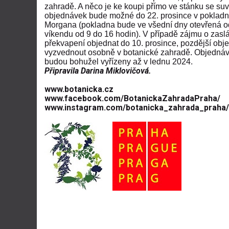
zahradě. A něco je ke koupi přímo ve stánku se su
objednávek bude možné do 22. prosince v pokladn
Morgana (pokladna bude ve všední dny otevřená od
víkendu od 9 do 16 hodin). V případě zájmu o zaslá
překvapení objednat do 10. prosince, pozdější ob
vyzvednout osobně v botanické zahradě. Objednávk
budou bohužel vyřízeny až v lednu 2024.
Připravila Darina Miklovičová
.
www.botanicka.cz
www.facebook.com/BotanickaZahradaPraha/
www.instagram.com/botanicka_zahrada_praha/