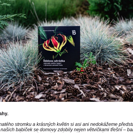
ahy.
atého stromku a krásných květin si asi ani nedokážeme předsta
 našich babiček se domovy zdobily nejen větvičkami třešní – b