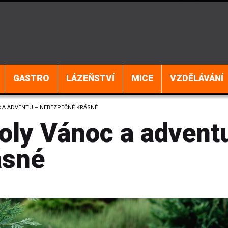
GASTRO
LÁZEŇSTVÍ
MICE
VZDĚLÁVÁNÍ
 A ADVENTU – NEBEZPEČNĚ KRÁSNÉ
oly Vánoc a advent
ásné