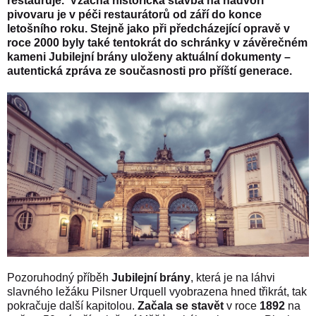
restauruje
.
Vzácná historická stavba na nádvoří
pivovaru je v péči restaurátorů od září do konce
letošního roku. Stejně jako při předcházející opravě v
roce 2000 byly také tentokrát do schránky v závěrečném
kameni Jubilejní brány uloženy aktuální dokumenty –
autentická zpráva ze současnosti pro příští generace.
Pozoruhodný příběh
Jubilejní brány
, která je na láhvi
slavného ležáku Pilsner Urquell vyobrazena hned třikrát, tak
pokračuje další kapitolou.
Začala se stavět
v roce
1892
na