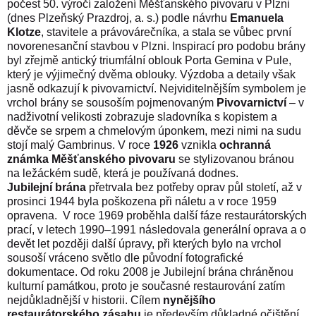
počest 50. výročí založení Měšťanského pivovaru v Plzni
(dnes Plzeňský Prazdroj, a. s.) podle návrhu
Emanuela
Klotze
, stavitele a právovárečníka, a stala se vůbec první
novorenesanční stavbou v Plzni. Inspirací pro podobu brány
byl zřejmě antický triumfální oblouk Porta Gemina v Pule,
který je výjimečný dvěma oblouky. Výzdoba a detaily však
jasně odkazují k pivovarnictví. Nejviditelnějším symbolem je
vrchol brány se sousoším pojmenovaným
Pivovarnictví
– v
nadživotní velikosti zobrazuje sladovníka s kopistem a
děvče se srpem a chmelovým úponkem, mezi nimi na sudu
stojí malý Gambrinus. V roce
1926
vznikla
ochranná
známka Měšťanského pivovaru
se stylizovanou bránou
na ležáckém sudě, která je používaná dodnes.
Jubilejní brána
přetrvala bez potřeby oprav půl století, až v
prosinci 1944 byla poškozena při náletu a v roce 1959
opravena.
V roce 1969 proběhla další fáze restaurátorských
prací, v letech 1990–1991 následovala generální oprava a o
devět let později další úpravy, při kterých bylo na vrchol
sousoší vráceno světlo dle původní fotografické
dokumentace. Od roku 2008 je Jubilejní brána chráněnou
kulturní památkou, proto je současné restaurování zatím
nejdůkladnější v historii. Cílem
nynějšího
restaurátorského zásahu
je především důkladné očištění