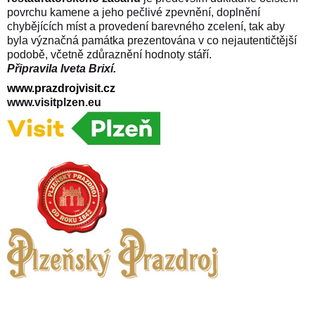
povrchu kamene a jeho pečlivé zpevnění, doplnění
chybějících míst a provedení barevného zcelení, tak aby
byla význačná památka prezentována v co nejautentičtější
podobě, včetně zdůraznění hodnoty stáří.
Připravila Iveta Brixí.
www.prazdrojvisit.cz
www.visitplzen.eu