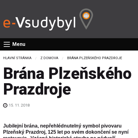
Menu
HLAVNÍ STRÁNKA
Z DOMOVA
CURRENT:
BRÁNA PLZEŇSKÉHO PRAZDROJE
Brána Plzeňského
Prazdroje
15. 11. 2018
Jubilejní brána
, nepřehlédnutelný symbol
pivovaru
Plzeňský Prazdroj
,
125 let po svém dokončení se nyní