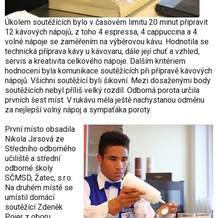
Úkolem soutěžících bylo v časovém limitu 20 minut připravit
12 kávových nápojů, z toho 4 espressa, 4 cappuccina a 4
volné nápoje se zaměřením na výběrovou kávu. Hodnotila se
technická příprava kávy u kávovaru, dále její chuť a vzhled,
servis a kreativita celkového nápoje. Dalším kritériem
hodnocení byla komunikace soutěžících při přípravě kávových
nápojů. Všichni soutěžící byli šikovní. Mezi dosaženými body
soutěžících nebyl příliš velký rozdíl. Odborná porota určila
prvních šest míst. V rukávu měla ještě nachystanou odměnu
za nejlepší volný nápoj a sympaťáka poroty.
První místo obsadila
Nikola Jirsová ze
Středního odborného
učiliště a střední
odborné školy
SČMSD, Žatec, s.r.o.
Na druhém místě se
umístil domácí
soutěžící Zdeněk
Pojer z oboru