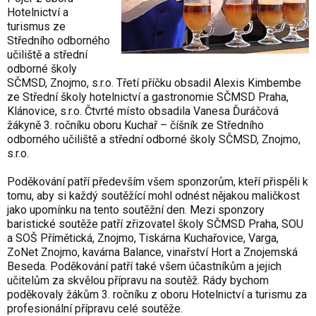
Hotelnictví a
turismus ze
Středního odborného
učiliště a střední
odborné školy
SČMSD, Znojmo, s.r.o. Třetí příčku obsadil Alexis Kimbembe
ze Střední školy hotelnictví a gastronomie SČMSD Praha,
Klánovice, s.r.o. Čtvrté místo obsadila Vanesa Ďuráčová
žákyně 3. ročníku oboru Kuchař – číšník ze Středního
odborného učiliště a střední odborné školy SČMSD, Znojmo,
s.r.o.
Poděkování patří především všem sponzorům, kteří přispěli k
tomu, aby si každý soutěžící mohl odnést nějakou maličkost
jako upomínku na tento soutěžní den. Mezi sponzory
baristické soutěže patří zřizovatel školy SČMSD Praha, SOU
a SOŠ Přímětická, Znojmo, Tiskárna Kuchařovice, Varga,
ZoNet Znojmo, kavárna Balance, vinařství Hort a Znojemská
Beseda. Poděkování patří také všem účastníkům a jejich
učitelům za skvělou přípravu na soutěž. Rády bychom
poděkovaly žákům 3. ročníku z oboru Hotelnictví a turismu za
profesionální přípravu celé soutěže.