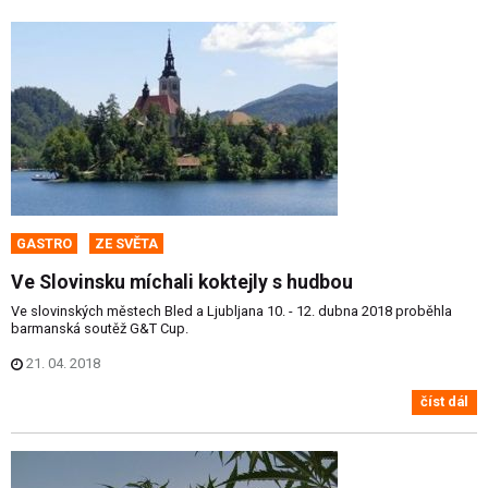
GASTRO
ZE SVĚTA
Ve Slovinsku míchali koktejly s hudbou
Ve slovinských městech Bled a Ljubljana 10. - 12. dubna 2018 proběhla
barmanská soutěž G&T Cup.
21. 04. 2018
číst dál