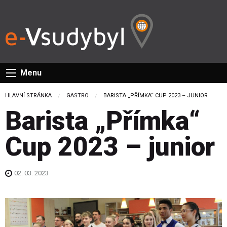
Menu
HLAVNÍ STRÁNKA
GASTRO
CURRENT:
BARISTA „PŘÍMKA“ CUP 2023 – JUNIOR
Barista „Přímka“
Cup 2023 – junior
02. 03. 2023