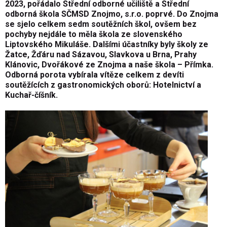
2023, pořádalo Střední odborné učiliště a Střední
odborná škola SČMSD Znojmo, s.r.o. poprvé. Do Znojma
se sjelo celkem sedm soutěžních škol, ovšem bez
pochyby nejdále to měla škola ze slovenského
Liptovského Mikuláše. Dalšími účastníky byly školy ze
Žatce, Žďáru nad Sázavou, Slavkova u Brna, Prahy
Klánovic, Dvořákové ze Znojma a naše škola – Přímka.
Odborná porota vybírala vítěze celkem z devíti
soutěžících z gastronomických oborů: Hotelnictví a
Kuchař-číšník.