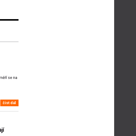
měří se na
číst dál
jí