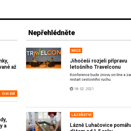
Nepřehlédněte
MICE
nky,
Jihočeši rozjeli přípravu
vané až
letošního Travelconu
Konference bude znovu on-line a za
restart cestovního ruchu.
18. 02. 2021
číst dál
LÁZEŇSTVÍ
dy,
Lázně Luhačovice pomáha
y a