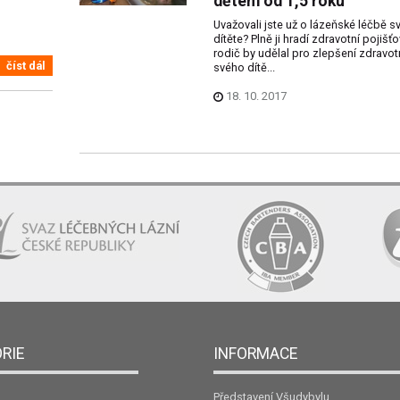
dětem od 1,5 roku
Uvažovali jste už o lázeňské léčbě s
dítěte? Plně ji hradí zdravotní pojišť
rodič by udělal pro zlepšení zdravot
číst dál
svého dítě...
18. 10. 2017
RIE
INFORMACE
Představení Všudybylu