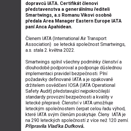
dopravců IATA. Certifikát členovi
představenstva a generálnímu řediteli
Smartwings, a.s Romanu Vikovi osobně
předala Area Manager Eastern Europe IATA
paní Anca Apahidean.
Členem IATA (International Air Transport
Association) se letecká společnost Smartwings,
a.s. stala 2. května 2022.
Smartwings splnil všechny podmínky členství a
dlouhodobě podporoval a podporuje důslednou
implementaci pravidel bezpečnosti. Plní
požadavky definované IATA a je opakovaně
držitelem osvědčení IOSA (IATA Operational
Safety Audit) představující nejpokročilejší
standardy provozní bezpečnosti a kvality v
letecké přepravě. Členství v IATA umožňuje
leteckým společnostem čerpat celou řadu výhod,
které IATA svým členům poskytuje. Členy IATA je
na 290 leteckých společností z více než 120 zemí.
Připravila Vlaďka Dufková.