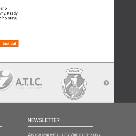
vého
ovny. Každý
ního stavu
číst dál
NEWSLETTER
Zadejte svůj e-mail a my Vám na něj každý