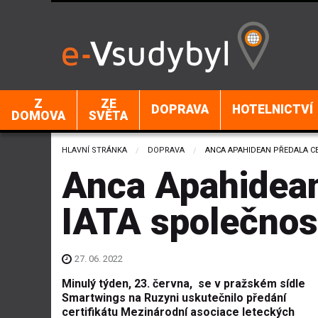
Z
ZE
DOPRAVA
HOTELNICTVÍ
DOMOVA
SVĚTA
HLAVNÍ STRÁNKA
DOPRAVA
CURRENT:
ANCA APAHIDEAN PŘEDALA C
Anca Apahidean 
IATA společnos
27. 06. 2022
Minulý týden, 23. června, se v pražském sídle
Smartwings na Ruzyni uskutečnilo předání
certifikátu Mezinárodní asociace leteckých