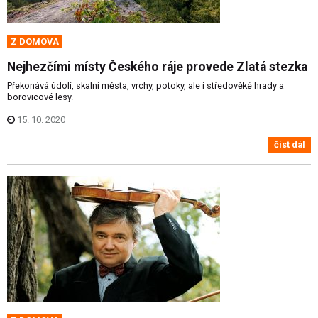
Z DOMOVA
Nejhezčími místy Českého ráje provede Zlatá stezka
Překonává údolí, skalní města, vrchy, potoky, ale i středověké hrady a
borovicové lesy.
15. 10. 2020
číst dál