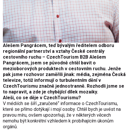
Alešem Pangrácem, teď bývalým
ředitelem odboru
regionální partnerství a vztahy České centrály
cestovního ruchu – CzechTourism B2B Alešem
Pangrácem
, jsem se původně chtěl bavit o
mezioborových produktech v cestovním ruchu. Jenže
pak jsme rozhovor zaměřili jinak: média, zejména Česká
televize, totiž informují o turbulentním dění v
CzechTourismu značně jednostranně. Rozhodli jsme se
to napravit, a zde je chybějící dílek mozaiky.
Aleši, co se děje v CzechTourismu?
V médiích se šíří „zaručené“ informace o CzechTourismu,
které se přímo dotýkají i mojí osoby. Chtěl bych je uvést na
pravou míru, ovšem upozorňuji, že v některých věcech
nemohu být konkrétní vzhledem k probíhajícím úkonům
orgánů.