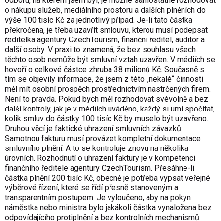
odboru, na kterém jsem byl, je možné samostatně rozhodovat
o nákupu služeb, mediálního prostoru a dalších plněních do
výše 100 tisíc Kč za jednotlivý případ. Je-li tato částka
překročena, je třeba uzavřít smlouvu, kterou musí podepsat
ředitelka agentury CzechTourism, finanční ředitel, auditor a
další osoby. V praxi to znamená, že bez souhlasu všech
těchto osob nemůže být smluvní vztah uzavřen. V médiích se
hovoří o celkové částce zhruba 38 milionů Kč. Současně s
tím se objevily informace, že jsem z této „nekalé“ činnosti
měl mít osobní prospěch prostřednictvím nastrčených firem.
Není to pravda. Pokud bych měl rozhodovat svévolně a bez
další kontroly, jak je v médiích uváděno, každý si umí spočítat,
kolik smluv do částky 100 tisíc Kč by muselo být uzavřeno.
Druhou věcí je faktické uhrazení smluvních závazků.
Samotnou fakturu musí provázet kompletní dokumentace
smluvního plnění. A to se kontroluje znovu na několika
úrovních. Rozhodnutí o uhrazení faktury je v kompetenci
finančního ředitele agentury CzechTourism. Přesáhne-li
částka plnění 200 tisíc Kč, obecně je potřeba vypsat veřejné
výběrové řízení, které se řídí přesně stanoveným a
transparentním postupem. Je vyloučeno, aby na pokyn
náměstka nebo ministra bylo jakákoli částka vynaložena bez
odpovídajícího protiplnění a bez kontrolních mechanismů.