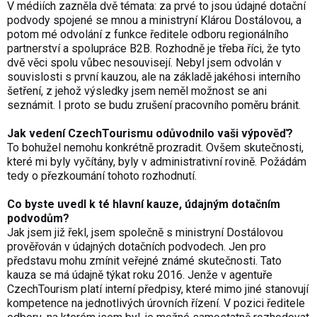
V médiích zazněla dvě témata: za prvé to jsou údajné dotační
podvody spojené se mnou a ministryní Klárou Dostálovou, a
potom mé odvolání z funkce ředitele odboru regionálního
partnerství a spolupráce B2B. Rozhodně je třeba říci, že tyto
dvě věci spolu vůbec nesouvisejí. Nebyl jsem odvolán v
souvislosti s první kauzou, ale na základě jakéhosi interního
šetření, z jehož výsledky jsem neměl možnost se ani
seznámit. I proto se budu zrušení pracovního poměru bránit.
Jak vedení CzechTourismu odůvodnilo vaši výpověď?
To bohužel nemohu konkrétně prozradit. Ovšem skutečnosti,
které mi byly vyčítány, byly v administrativní rovině. Požádám
tedy o přezkoumání tohoto rozhodnutí.
Co byste uvedl k té hlavní kauze, údajným dotačním
podvodům?
Jak jsem již řekl, jsem společně s ministryní Dostálovou
prověřován v údajných dotačních podvodech. Jen pro
představu mohu zmínit veřejné známé skutečnosti. Tato
kauza se má údajně týkat roku 2016. Jenže v agentuře
CzechTourism platí interní předpisy, které mimo jiné stanovují
kompetence na jednotlivých úrovních řízení. V pozici ředitele