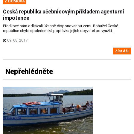
Z DOMOVA
Česká republika učebnicovým příkladem agenturní
impotence
Předkové nám odkázali úžasně disponovanou zemi. Bohužel České
republice chybí společenská poptávka jejích obyvatel po využití...
09. 08. 2017
číst dál
Nepřehlédněte