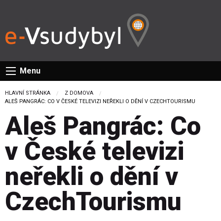
Menu
HLAVNÍ STRÁNKA
Z DOMOVA
CURRENT:
ALEŠ PANGRÁC: CO V ČESKÉ TELEVIZI NEŘEKLI O DĚNÍ V CZECHTOURISMU
Aleš Pangrác: Co
v České televizi
neřekli o dění v
CzechTourismu