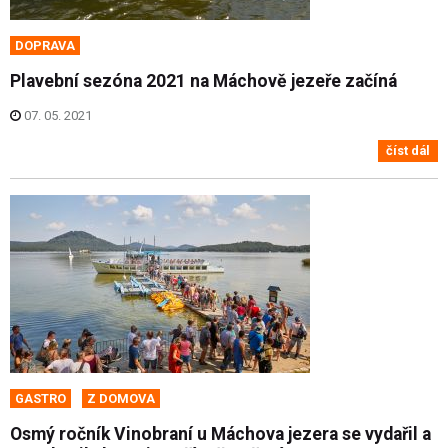
DOPRAVA
Plavební sezóna 2021 na Máchově jezeře začíná
07. 05. 2021
číst dál
GASTRO
Z DOMOVA
Osmý ročník Vinobraní u Máchova jezera se vydařil a