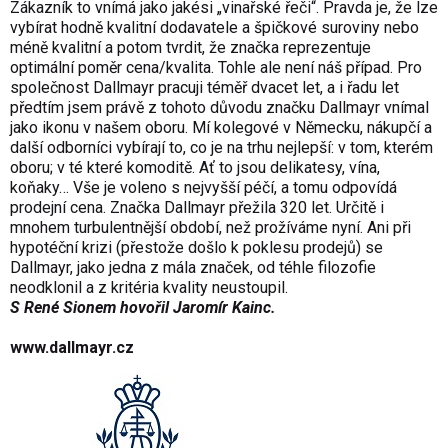
Zákazník to vnímá jako jakési „vinařské řeči“. Pravda je, že lze
vybírat hodně kvalitní dodavatele a špičkové suroviny nebo
méně kvalitní a potom tvrdit, že značka reprezentuje
optimální poměr cena/kvalita. Tohle ale není náš případ. Pro
společnost Dallmayr pracuji téměř dvacet let, a i řadu let
předtím jsem právě z tohoto důvodu značku Dallmayr vnímal
jako ikonu v našem oboru. Mí kolegové v Německu, nákupčí a
další odborníci vybírají to, co je na trhu nejlepší: v tom, kterém
oboru; v té které komoditě. Ať to jsou delikatesy, vína,
koňaky… Vše je voleno s nejvyšší péčí, a tomu odpovídá
prodejní cena. Značka Dallmayr přežila 320 let. Určitě i
mnohem turbulentnější období, než prožíváme nyní. Ani při
hypotéční krizi (přestože došlo k poklesu prodejů) se
Dallmayr, jako jedna z mála značek, od téhle filozofie
neodklonil a z kritéria kvality neustoupil.
S René Sionem hovořil Jaromír Kainc.
www.dallmayr.cz