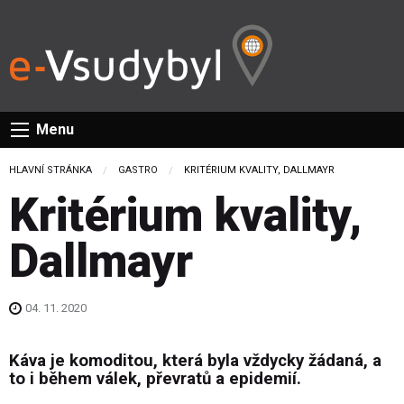
Menu
HLAVNÍ STRÁNKA
GASTRO
CURRENT:
KRITÉRIUM KVALITY, DALLMAYR
Kritérium kvality,
Dallmayr
04. 11. 2020
Káva je komoditou, která byla vždycky žádaná, a
to i během válek, převratů a epidemií.