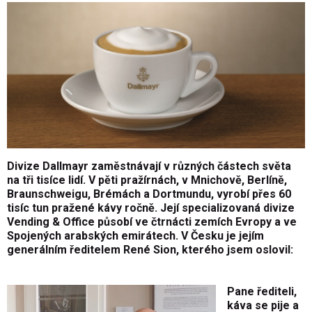
Divize Dallmayr zaměstnávají v různých částech světa
na tři tisíce lidí. V pěti pražírnách, v Mnichově, Berlíně,
Braunschweigu, Brémách a Dortmundu, vyrobí přes 60
tisíc tun pražené kávy ročně. Její specializovaná divize
Vending & Office působí ve čtrnácti zemích Evropy a ve
Spojených arabských emirátech. V Česku je jejím
generálním ředitelem René Sion, kterého jsem oslovil:
Pane řediteli,
káva se pije a