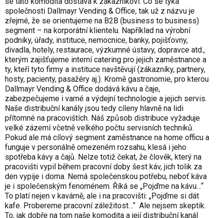
se tato komodita dostává k zákazníkovi. Co se týká
společnosti Dallmayr Vending & Office, tak už z názvu je
zřejmé, že se orientujeme na B2B (business to business)
segment – na korporátní klientelu. Například na výrobní
podniky, úřady, instituce, nemocnice, banky, pojišťovny,
divadla, hotely, restaurace, výzkumné ústavy, dopravce atd.,
kterým zajišťujeme interní catering pro jejich zaměstnance a
ty, kteří tyto firmy a instituce navštěvují (zákazníky, partnery,
hosty, pacienty, pasažéry aj.). Kromě gastronomie, pro kterou
Dallmayr Vending & Office dodává kávu a čaje,
zabezpečujeme i varné a výdejní technologie a jejich servis.
Naše distribuční kanály jsou tedy cíleny hlavně na lidi
přítomné na pracovištích. Náš způsob distribuce vyžaduje
velké zázemí včetně velkého počtu servisních techniků.
Pokud ale má cílový segment zaměstnance na home officu a
funguje v personálně omezeném rozsahu, klesá i jeho
spotřeba kávy a čajů. Nelze totiž čekat, že člověk, který na
pracovišti vypil během pracovní doby šest káv, jich tolik za
den vypije i doma. Nemá společenskou potřebu, neboť káva
je i společenským fenoménem. Říká se „Pojďme na kávu…“
To platí nejen v kavárně, ale i na pracovišti: „Pojďme si dát
kafe. Probereme pracovní záležitost…“ Ale nejsem skeptik.
To, jak dobře na tom naše komodita a její distribuční kanál