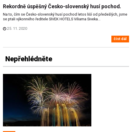
Rekordně úspěšný Česko-slovenský husí pochod.
Na to, čím se Česko-slovenský husí pochod letos liší od předešlých, jsme
se ptali výkonného ředitele SIVEK HOTELS Viliama Siveka...
25. 11. 2020
číst dál
Nepřehlédněte