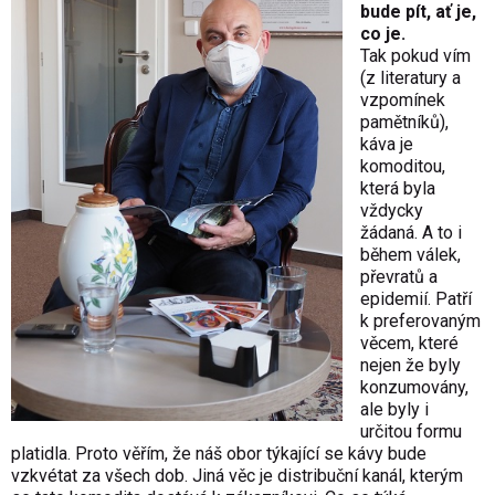
bude pít, ať je,
co je.
Tak pokud vím
(z literatury a
vzpomínek
pamětníků),
káva je
komoditou,
která byla
vždycky
žádaná. A to i
během válek,
převratů a
epidemií. Patří
k preferovaným
věcem, které
nejen že byly
konzumovány,
ale byly i
určitou formu
platidla. Proto věřím, že náš obor týkající se kávy bude
vzkvétat za všech dob. Jiná věc je distribuční kanál, kterým