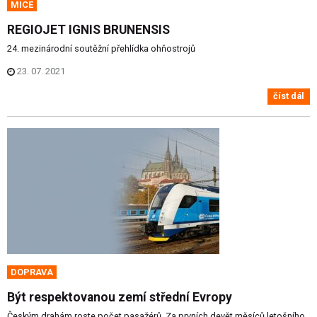
MICE
REGIOJET IGNIS BRUNENSIS
24. mezinárodní soutěžní přehlídka ohňostrojů
23. 07. 2021
číst dál
DOPRAVA
Být respektovanou zemí střední Evropy
Českým drahám roste počet pasažérů. Za prvních devět měsíců letošního