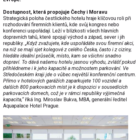
Dostupnost, která propojuje Čechy i Moravu
Strategická poloha čestlického hotelu hraje klíčovou roli při
rozhodování firemních klientů, kde svůj kongres nebo
konferenci uspořádají. Leží v blízkosti všech hlavních
dopravních tahů, které spojují východ a západ, sever i jih
republiky.
„Když zvažujete, kde uspořádáte svou firemní akci,
na niž se mají sjet kolegové z celého Česka, často i z ciziny,
hledáte ideální průsečík, místo, kam se všichni snadno
dopraví. To dává našemu hotelu jasnou výhodu, zvlášť pokud
přihlédneme i k jeho kapacitě a možnostem parkování. Ve
Středočeském kraji jde o vůbec největší konferenční centrum.
Přímo v hotelových garážích zaparkujete 100 vozidel a
dalších 800 parkovacích míst je k dispozici v sousedících
parkovacích domech, což je v rámci republiky výjimečná
kapacita,“
říká Ing. Miroslav Bukva, MBA, generální ředitel
Aquapalace Hotel Prague.