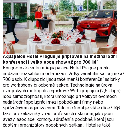
Aquapalce Hotel Prague je připraven na mezinárodní
konferenci i velkolepou show až pro 700 lidí
Kongresové centrum Aquapalace Hotel Prague prošlo
nedávno rozsáhlou modernizací. Velký variabilní sál pojme až
700 osob. K dispozici jsou také menší konferenční salonky
pro workshopy či odborné sekce. Technologie na úrovni
evropských metropolí a špičkové Wi-Fi připojení (2,5 Gbps)
jsou samozřejmostí, která umožňuje při velkých eventech
nadnárodní spolupráci mezi pobočkami firmy nebo
spřízněnými organizacemi. Tato možnost je stále důležitější
také pro zákazníky z řad profesních uskupení, jako jsou
svazy, asociace, komory, sdružení a podobně, která jsou
častými organizátory podobných setkání. Hotel je také