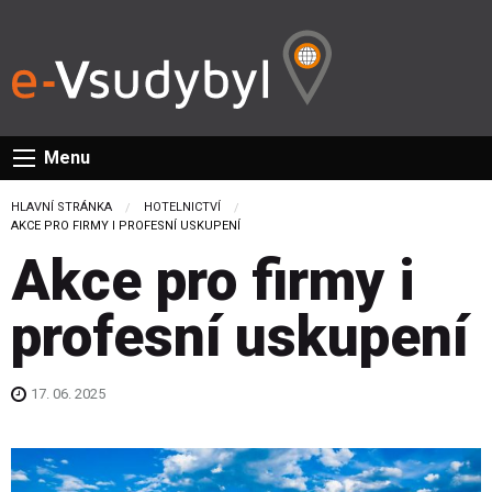
Menu
HLAVNÍ STRÁNKA
HOTELNICTVÍ
CURRENT:
AKCE PRO FIRMY I PROFESNÍ USKUPENÍ
Akce pro firmy i
profesní uskupení
17. 06. 2025