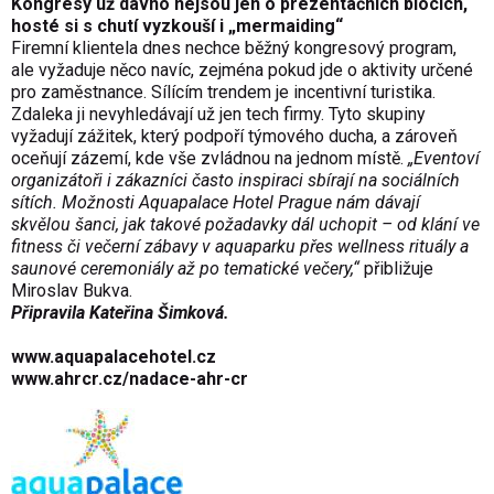
Kongresy už dávno nejsou jen o prezentačních blocích,
hosté si s chutí vyzkouší i „mermaiding“
Firemní klientela dnes nechce běžný kongresový program,
ale vyžaduje něco navíc, zejména pokud jde o aktivity určené
pro zaměstnance. Sílícím trendem je incentivní turistika.
Zdaleka ji nevyhledávají už jen tech firmy. Tyto skupiny
vyžadují zážitek, který podpoří týmového ducha, a zároveň
oceňují zázemí, kde vše zvládnou na jednom místě.
„Eventoví
organizátoři i zákazníci často inspiraci sbírají na sociálních
sítích. Možnosti Aquapalace Hotel Prague nám dávají
skvělou šanci, jak takové požadavky dál uchopit – od klání ve
fitness či večerní zábavy v aquaparku přes wellness rituály a
saunové ceremoniály až po tematické večery,“
přibližuje
Miroslav Bukva.
Připravila Kateřina Šimková.
www.aquapalacehotel.cz
www.ahrcr.cz/nadace-ahr-cr