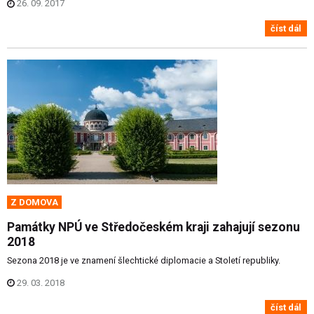
26. 09. 2017
číst dál
Z DOMOVA
Památky NPÚ ve Středočeském kraji zahajují sezonu
2018
Sezona 2018 je ve znamení šlechtické diplomacie a Století republiky.
29. 03. 2018
číst dál