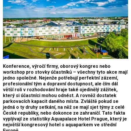
Konference, výročí firmy, oborový kongres nebo
workshop pro stovky účastníků – všechny tyto akce mají
jedno společné. Nejenže potřebují perfektní zázemí,
profesionální tým a dopravní dostupnost, ale čím dál
větší roli v rozhodování hraje také ojedinělý zážitek,
který si účastníci mohou odnést. A rovněž dostatek
parkovacích kapacit daného místa. Zvláště pokud se
jedná o ty druhy setkání, na něž se mají sjet týmy z celé
České republiky, nebo dokonce ze zahraničí. Tato fakta
vyplývají ze statistiky Aquapalace Hotel Prague, který je
největší kongresový hotel s aquaparkem ve střední
Evropě.