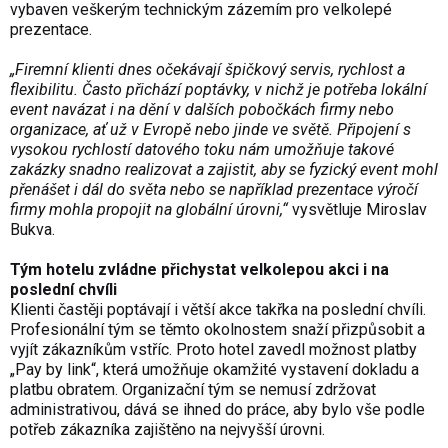
vybaven veškerým technickým zázemím pro velkolepé
prezentace.
„Firemní klienti dnes očekávají špičkový servis, rychlost a
flexibilitu. Často přichází poptávky, v nichž je potřeba lokální
event navázat i na dění v dalších pobočkách firmy nebo
organizace, ať už v Evropě nebo jinde ve světě. Připojení s
vysokou rychlostí datového toku nám umožňuje takové
zakázky snadno realizovat a zajistit, aby se fyzický event mohl
přenášet i dál do světa nebo se například prezentace výročí
firmy mohla propojit na globální úrovni,“
vysvětluje Miroslav
Bukva.
Tým hotelu zvládne přichystat velkolepou akci i na
poslední chvíli
Klienti častěji poptávají i větší akce takřka na poslední chvíli.
Profesionální tým se těmto okolnostem snaží přizpůsobit a
vyjít zákazníkům vstříc. Proto hotel zavedl možnost platby
„Pay by link“, která umožňuje okamžité vystavení dokladu a
platbu obratem. Organizační tým se nemusí zdržovat
administrativou, dává se ihned do práce, aby bylo vše podle
potřeb zákazníka zajištěno na nejvyšší úrovni.