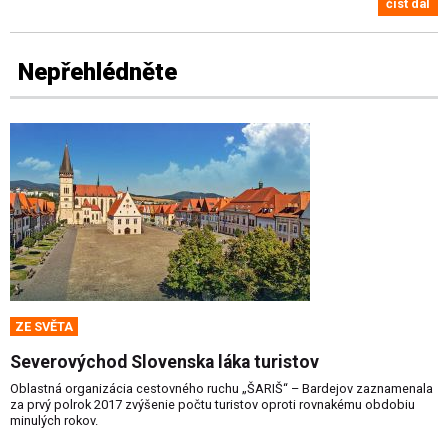
číst dál
Nepřehlédněte
ZE SVĚTA
Severovýchod Slovenska láka turistov
Oblastná organizácia cestovného ruchu „ŠARIŠ“ – Bardejov zaznamenala
za prvý polrok 2017 zvýšenie počtu turistov oproti rovnakému obdobiu
minulých rokov.