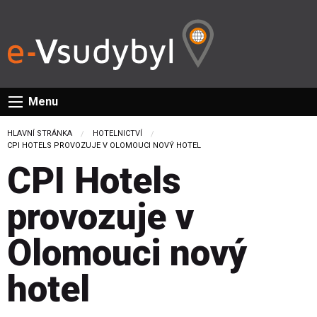
Menu
HLAVNÍ STRÁNKA
HOTELNICTVÍ
CURRENT:
CPI HOTELS PROVOZUJE V OLOMOUCI NOVÝ HOTEL
CPI Hotels
provozuje v
Olomouci nový
hotel