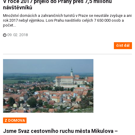
V roce 2017 přijelo do Prahy přes 7,5 milionu
návštěvníků
Množství domácích a zahraničních turistů v Praze se neustále zvyšuje a ani
rok 2017 nebyl výjimkou. Loni Prahu navštívilo celých 7 650 000 osob a
počet...
09. 02. 2018
číst dál
Z DOMOVA
Jsme Svaz cestovního ruchu města Mikulova –