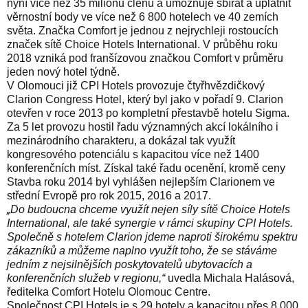
nyní více než 35 milionů členů a umožňuje sbírat a uplatnit
věrnostní body ve více než 6 800 hotelech ve 40 zemích
světa. Značka Comfort je jednou z nejrychleji rostoucích
značek sítě Choice Hotels International. V průběhu roku
2018 vzniká pod franšízovou značkou Comfort v průměru
jeden nový hotel týdně.
V Olomouci již CPI Hotels provozuje čtyřhvězdičkový
Clarion Congress Hotel, který byl jako v pořadí 9. Clarion
otevřen v roce 2013 po kompletní přestavbě hotelu Sigma.
Za 5 let provozu hostil řadu významných akcí lokálního i
mezinárodního charakteru, a dokázal tak využít
kongresového potenciálu s kapacitou více než 1400
konferenčních míst. Získal také řadu ocenění, kromě ceny
Stavba roku 2014 byl vyhlášen nejlepším Clarionem ve
střední Evropě pro rok 2015, 2016 a 2017.
„
Do budoucna chceme využít nejen síly sítě Choice Hotels
International, ale také synergie v rámci skupiny CPI Hotels.
Společně s hotelem Clarion jdeme naproti širokému spektru
zákazníků a můžeme naplno využít toho, že se stáváme
jedním z nejsilnějších poskytovatelů ubytovacích a
konferenčních služeb v regionu,“
uvedla Michala Halásová,
ředitelka Comfort Hotelu Olomouc Centre.
Společnost CPI Hotels je s 29 hotely a kapacitou přes 8 000