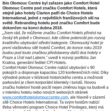
Ibis Olomouc Centre byl zařazen jako Comfort Hotel
Olomouc Centre pod značku Comfort Hotels, která
stejně jako hotely Clarion patří do Choice Hotels
International, jedné z největších franšízových sítí na
světě. Rebranding hotelu pod značku Comfort bude
dokončen na konci dubna 2018.
„
Jsem rád, že můžeme značku Comfort Hotels přinést na
český trh právě v Olomouci, kde cítíme potenciál pro rozvoj
kvalitního ubytování střední kategorie. Olomoucký hotel je
první vlaštovkou sítě hotelů Comfort, do konce roku 2019
budou pod touto značkou představeny další dva hotely v
Praze a Ústí nad Labem,"
uvedl k rozvoji portfolia Jan
Kratina, generální ředitel CPI Hotels.
Comfort Hotel Olomouc Centre nabízí ubytování v 90
pokojích a disponuje kapacitou 120 konferenčních míst. Díky
výhodné poloze v blízkosti historického centra a možnosti
parkování je cílem korporátní klientely i turistů.
Novou
značku hoteloví hosté pocítí nejen změnou loga na budově a
v interiéru hotelu nebo nových webových stránek
www.comforthotelolomouccentre.com
, ale hlavně v zázemí
sítě Choice Hotels International. Ta svým hostům nabízí
třeba věrnostní program Choice Hotel Privileges, který má