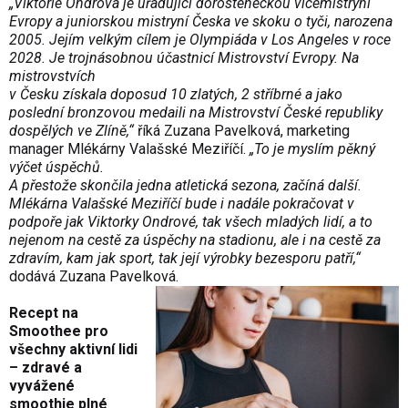
„Viktorie Ondrová je úřadující dorosteneckou vicemistryní
Evropy a juniorskou mistryní Česka ve skoku o tyči, narozena
2005. Jejím velkým cílem je Olympiáda v Los Angeles v roce
2028. Je trojnásobnou účastnicí Mistrovství Evropy. Na
mistrovstvích
v Česku získala doposud 10 zlatých, 2 stříbrné a jako
poslední bronzovou medaili na Mistrovství České republiky
dospělých ve Zlíně,“
říká Zuzana Pavelková, marketing
manager Mlékárny Valašské Meziříčí.
„To je myslím pěkný
výčet úspěchů.
A přestože skončila jedna atletická sezona, začíná další.
Mlékárna Valašské Meziříčí bude i nadále pokračovat v
podpoře jak Viktorky Ondrové, tak všech mladých lidí, a to
nejenom na cestě za úspěchy na stadionu, ale i na cestě za
zdravím, kam jak sport, tak její výrobky bezesporu patří,“
dodává Zuzana Pavelková.
Recept na
Smoothee pro
všechny aktivní lidi
– zdravé a
vyvážené
smoothie plné