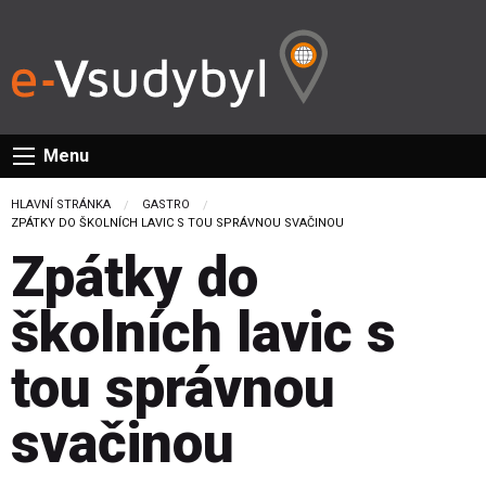
Menu
HLAVNÍ STRÁNKA
GASTRO
CURRENT:
ZPÁTKY DO ŠKOLNÍCH LAVIC S TOU SPRÁVNOU SVAČINOU
Zpátky do
školních lavic s
tou správnou
svačinou