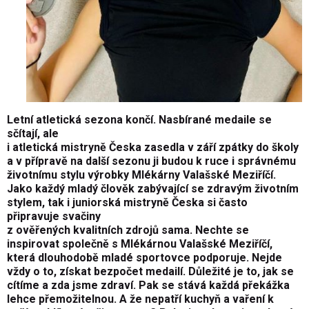
Letní atletická sezona končí. Nasbírané medaile se
sčítají, ale
i atletická mistryně Česka zasedla v září zpátky do školy
a v přípravě na další sezonu ji budou k ruce i správnému
životnímu stylu výrobky Mlékárny Valašské Meziříčí.
Jako každý mladý člověk zabývající se zdravým životním
stylem, tak i juniorská mistryně Česka si často
připravuje svačiny
z ověřených kvalitních zdrojů sama. Nechte se
inspirovat společně s Mlékárnou Valašské Meziříčí,
která dlouhodobě mladé sportovce podporuje. Nejde
vždy o to, získat bezpočet medailí. Důležité je to, jak se
cítíme a zda jsme zdraví. Pak se stává každá překážka
lehce přemožitelnou. A že nepatří kuchyň a vaření k