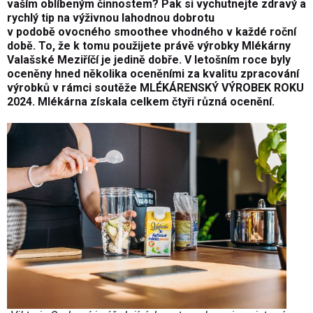
vaším oblíbeným činnostem? Pak si vychutnejte zdravý a
rychlý tip na výživnou lahodnou dobrotu
v podobě ovocného smoothee vhodného v každé roční
době. To, že k tomu použijete právě výrobky Mlékárny
Valašské Meziříčí je jedině dobře. V letošním roce byly
oceněny hned několika oceněními za kvalitu zpracování
výrobků v rámci soutěže MLÉKÁRENSKÝ VÝROBEK ROKU
2024. Mlékárna získala celkem čtyři různá ocenění.