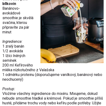
bílkovin
Banánovo-
avokádové
smoothie je skvělá
svačina, kterou
připravíte za pár
minut
Ingredience:
1 zralý banán
1/2 avokáda
1 lžíci lněných
semínek
200 ml Kefírového
mléka nízkotučného z Valašska
1 odměrku proteinu (doporučujeme vanilkový, banánový nebo
neochucený)
Postup:
Vložíme všechny ingredience do mixéru. Mixujeme, dokud
nebude smoothie hladké a krémové. Pokud je smoothie příliš
husté, přidáme trochu vody nebo kefíru podle potřeby. Užijte