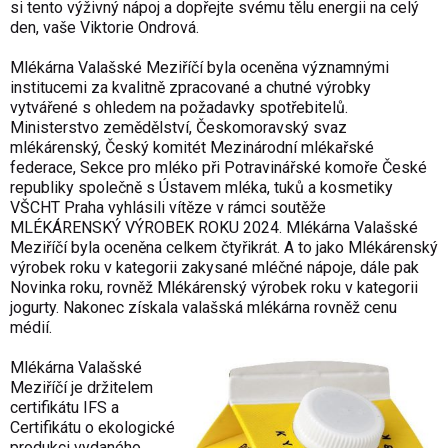
si tento výživný nápoj a dopřejte svému tělu energii na celý
den, vaše Viktorie Ondrová.
Mlékárna Valašské Meziříčí byla oceněna významnými
institucemi za kvalitně zpracované a chutné výrobky
vytvářené s ohledem na požadavky spotřebitelů.
Ministerstvo zemědělství, Českomoravský svaz
mlékárenský, Český komitét Mezinárodní mlékařské
federace, Sekce pro mléko při Potravinářské komoře České
republiky společně s Ústavem mléka, tuků a kosmetiky
VŠCHT Praha vyhlásili vítěze v rámci soutěže
MLÉKÁRENSKÝ VÝROBEK ROKU 2024. Mlékárna Valašské
Meziříčí byla oceněna celkem čtyřikrát. A to jako Mlékárenský
výrobek roku v kategorii zakysané mléčné nápoje, dále pak
Novinka roku, rovněž Mlékárenský výrobek roku v kategorii
jogurty. Nakonec získala valašská mlékárna rovněž cenu
médií.
Mlékárna Valašské
Meziříčí je držitelem
certifikátu IFS a
Certifikátu o ekologické
produkci vydaného