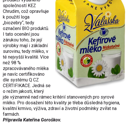
společností KEZ
Chrudim, což opravňuje
k použití loga
„biozebry“, tedy
označení BIO produktů.
I tato ocenění jsou
zárukou toho, že její
výrobky mají i základní
surovinu, tedy mléko, v
té nejvyšší kvalitě. Více
než 98 %
zpracovávaného mléka
je navíc certifikováno
dle systému Q CZ
CERTIFIKACE. Jedná se
o režim jakosti, který
jde významně nad rámec kritérií stanovených pro syrové
mléko. Pro dosažení této kvality je třeba důsledná hygiena,
kvalitní krmivo, výživa, zdraví a životní podmínky zvířat na
farmách.
Připravila Kateřina Goroškov.