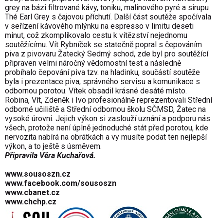
grey na bázi filtrované kávy, toniku, malinového pyré a sirupu
Thé Earl Grey s čajovou příchutí. Další část soutěže spočívala
v seřízení kávového mlýnku na espresso v limitu deseti
minut, což zkomplikovalo cestu k vítězství nejednomu
soutěžícímu. Vít Rybníček se statečně popral s čepováním
piva z pivovaru Žatecký Sedmý schod, zde byl pro soutěžící
připraven velmi náročný vědomostní test a následně
probíhalo čepování piva tzv. na hladinku, součástí soutěže
byla i prezentace piva, správného servisu a komunikace s
odbornou porotou. Vítek obsadil krásné desáté místo.
Robina, Vít, Zdeněk i Ivo profesionálně reprezentovali Střední
odborné učiliště a Střední odbornou školu SČMSD, Žatec na
vysoké úrovni. Jejich výkon si zaslouží uznání a podporu nás
všech, protože není úplně jednoduché stát před porotou, kde
nervozita nabírá na obrátkách a vy musíte podat ten nejlepší
výkon, a to ještě s úsměvem.
Připravila Věra Kuchařová.
www.sousoszn.cz
www.facebook.com/sousoszn
www.cbanet.cz
www.chchp.cz