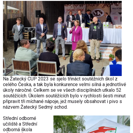
Na Žatecký CUP 2023 se sjelo třináct soutěžních škol z
celého Česka, a tak byla konkurence velmi silná a jednotlivé
úkoly náročné. Celkem se ve všech disciplínách utkalo 52
soutěžících. Úkolem soutěžících bylo v rychlosti šesti minut
připravit tři míchané nápoje, jež musely obsahovat i pivo s
názvem Žatecký Sedmý schod.
Střední odborné
učiliště a Střední
odborná škola