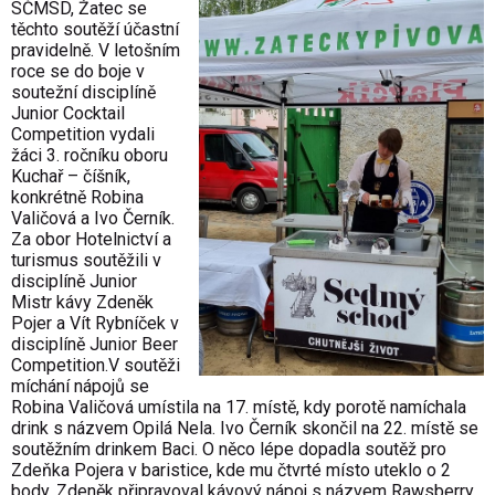
SČMSD, Žatec se
těchto soutěží účastní
pravidelně. V letošním
roce se do boje v
soutežní disciplíně
Junior Cocktail
Competition vydali
žáci 3. ročníku oboru
Kuchař – číšník,
konkrétně Robina
Valičová a Ivo Černík.
Za obor Hotelnictví a
turismus soutěžili v
disciplíně Junior
Mistr kávy Zdeněk
Pojer a Vít Rybníček v
disciplíně Junior Beer
Competition.V soutěži
míchání nápojů se
Robina Valičová umístila na 17. místě, kdy porotě namíchala
drink s názvem Opilá Nela. Ivo Černík skončil na 22. místě se
soutěžním drinkem Baci. O něco lépe dopadla soutěž pro
Zdeňka Pojera v baristice, kde mu čtvrté místo uteklo o 2
body. Zdeněk připravoval kávový nápoj s názvem Rawsberry