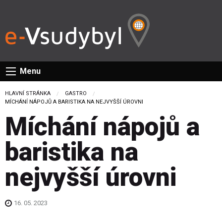
Menu
HLAVNÍ STRÁNKA
GASTRO
CURRENT:
MÍCHÁNÍ NÁPOJŮ A BARISTIKA NA NEJVYŠŠÍ ÚROVNI
Míchání nápojů a
baristika na
nejvyšší úrovni
16. 05. 2023