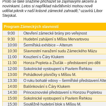
Proto se také snažíme přicházet se zajímavými akcemi a
novinkami. Letos si například návštěvníci mohou nově
udělat piknik v naší krásné zámecké zahradě,“
uzavírá Libor
Stejskal.
Program Zámeckých slavností
9:00
Otevření zámecké brány pro veřejnost
9:30
Hudební zahájení s Míšou Mervartovou
10:00
Šermířská exhibice – Alterum
10:30
Slavnostní naražení sudu Zámeckého Mázu
11:00
Kouzlení s Čáry Klukem
11:30
Honza Popleta a Žluťák – představení pro děti
12:00
Sokolnické vystoupení s Pavlem Řehkou
13:00
Pohádkové písničky s Míšou M.
13:30
O ruku bohaté vdovy – šermířské představení Alt
14:00
Balónkování s Čáry Klukem
14:30
Princeznovské představení s Honzou Popletou
15:00
Sokolnické vystoupení s Pavlem Řehkou
15:30
Soutěžně hudební blok s Míšou M.