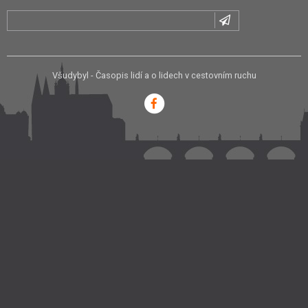
Všudybyl - Časopis lidí a o lidech v cestovním ruchu