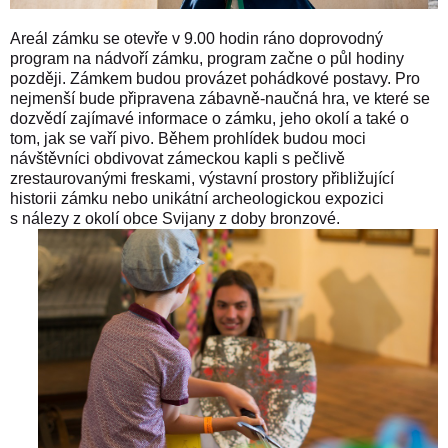
Areál zámku se otevře v 9.00 hodin ráno doprovodný
program na nádvoří zámku, program začne o půl hodiny
později. Zámkem budou provázet pohádkové postavy. Pro
nejmenší bude připravena zábavně-naučná hra, ve které se
dozvědí zajímavé informace o zámku, jeho okolí a také o
tom, jak se vaří pivo. Během prohlídek budou moci
návštěvníci obdivovat zámeckou kapli s pečlivě
zrestaurovanými freskami, výstavní prostory přibližující
historii zámku nebo unikátní archeologickou expozici
s nálezy z okolí obce Svijany z doby bronzové.