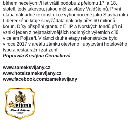
během necelých tří let vrátil podobu z přelomu 17. a 18.
století, tedy takovou, jakou měl za vlády Valdštejnů. První
etapa nákladné rekonstrukce vyhodnocené jako Stavba roku
Libereckého kraje si vyžádala náklady přes 60 milionů
korun. Díky přispění grantu z EHP a Norských fondů při ní
vznikl jeden z nejatraktivnějších rodinných výletních cílů
v celém Pojizeří. V rámci druhé etapy rekonstrukce bylo
v roce 2017 v areálu zámku otevřeno i ubytování hotelového
typu a restaurační zařízení.
Připravila Kristýna Čermáková.
www.zameksvijany.cz
www.hotelzameksvijany.cz
www.facebook.com/zameksvijany