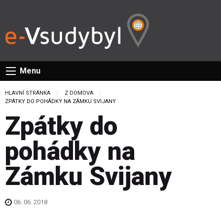
Menu
HLAVNÍ STRÁNKA
Z DOMOVA
CURRENT:
ZPÁTKY DO POHÁDKY NA ZÁMKU SVIJANY
Zpátky do
pohádky na
Zámku Svijany
06. 06. 2018