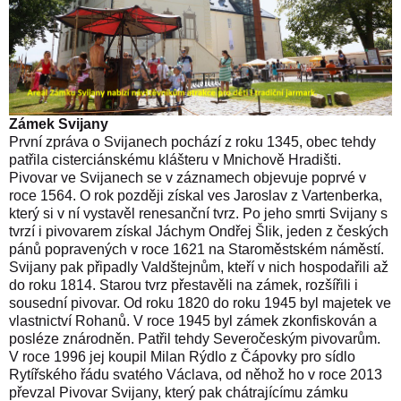
Zámek Svijany
První zpráva o Svijanech pochází z roku 1345, obec tehdy
patřila cisterciánskému klášteru v Mnichově Hradišti.
Pivovar ve Svijanech se v záznamech objevuje poprvé v
roce 1564. O rok později získal ves Jaroslav z Vartenberka,
který si v ní vystavěl renesanční tvrz. Po jeho smrti Svijany s
tvrzí i pivovarem získal Jáchym Ondřej Šlik, jeden z českých
pánů popravených v roce 1621 na Staroměstském náměstí.
Svijany pak připadly Valdštejnům, kteří v nich hospodařili až
do roku 1814. Starou tvrz přestavěli na zámek, rozšířili i
sousední pivovar. Od roku 1820 do roku 1945 byl majetek ve
vlastnictví Rohanů. V roce 1945 byl zámek zkonfiskován a
posléze znárodněn. Patřil tehdy Severočeským pivovarům.
V roce 1996 jej koupil Milan Rýdlo z Čápovky pro sídlo
Rytířského řádu svatého Václava, od něhož ho v roce 2013
převzal Pivovar Svijany, který pak chátrajícímu zámku