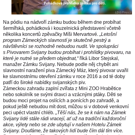
Na pódiu na nádvoří zámku budou během dne probíhat
šermířská, pohádková i kouzelnická představení včetně
několika koncertů zpěvačky Míši Mervartové.
„Letošní
program Zámeckých slavností je skutečně pestrý a
návštěvníci se rozhodně nebudou nudit. Ve spolupráci
s Pivovarem Svijany budou probíhat i prohlídky pivovaru, na
které je nutné se předem objednat,“
říká Libor Stejskal,
manažer Zámku Svijany. Nebude podle něj chybět ani
slavnostní naražení piva Zámecký Máz, který pivovar uvařil
ke slavnostnímu otevření zámku v roce 2016 a od té doby
patří do široké nabídky svijanských piv.
Zámeckou zahradu zaplní zvířata z Mini ZOO Hrabětice
nebo sokolník se svými dravci a vzácnými ptáky. Děti se
budou moci projet na oslících a ponících po zahradě, a
pokud ještě nebudou mít dost, můžou si v dobové venkovní
peci upéct vlastní chléb.
„Těší nás, že se k nám na Zámek
Svijany lidé stále rádi vracejí, ať už na tradiční každoroční
akce, výlety nebo se zde ubytují v našem Hotelu Zámek
Svijany. Doufáme, že takových lidí bude čím dál tím více.