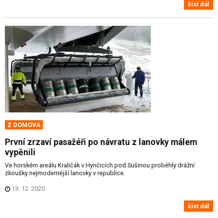
číst dál
Z DOMOVA
První zrzaví pasažéři po návratu z lanovky málem
vypěnili
Ve horském areálu Kraličák v Hynčicích pod Sušinou proběhly drážní
zkoušky nejmodernější lanovky v republice.
13. 12. 2020
číst dál