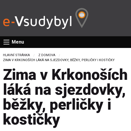
Menu
HLAVNÍ STRÁNKA
Z DOMOVA
CURRENT:
ZIMA V KRKONOŠÍCH LÁKÁ NA SJEZDOVKY, BĚŽKY, PERLIČKY I KOSTIČKY
Zima v Krkonoších
láká na sjezdovky,
běžky, perličky i
kostičky