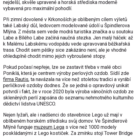
nejdelší, skvěle upravené a horská střediska moderně
vybavená pro maximální pohodlí.
Při zimní dovolené v Krkonoších je oblíbeným cílem výletů
také
Labský důl
, ledovcem modelované údolí u Špindlerova
Mlýna. Z města sem vede modrá turistika značka a u soutoku
Labe a Bílého Labe začíná naučná stezka. Jen malý háček: až
k Malému Labskému vodopádu vede upravovaná běžkařská
trasa. Chodit sem pěšky sice zakázáno není, ale je vhodné
ohleduplně chodit mimo jejich vybroušené stopy.
Pokud počasí nepřeje, lze se zastavit třeba v malé obci
Poniklá, která je centrem výroby perlových ozdob. Sídlí zde
firma Rautis
, ta navázala na více než stoletou tradici a vyrábí
perličkové ozdoby dodnes. Že se jedná o opravdový unikát
potvrdí i fakt, že v roce 2020 byla výroba vánočních ozdob ze
skleněných perlí zapsána do seznamu nehmotného kulturního
dědictví lidstva UNESCO.
Nejen lyžaři, ale i nadšenci do stavebnice Lego už mají v
oblíbeném horském středisku svůj domov. Ve Špindlerově
Mlýně funguje
muzeum Lega
s více než 1000 modely
poskládanými z Lego kostiček. Za zmínku stojí Tower Bridge