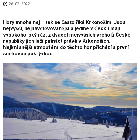
26. 02. 2022
Hory mnoha nej – tak se často říká Krkonoším. Jsou
nejvyšší, nejnavštěvovanější a jediné v Česku mají
vysokohorský ráz: z dvaceti nejvyšších vrcholů České
republiky jich leží patnáct právě v K
rkonoších
.
Nejkrásnější atmosféra do těchto hor přichází s první
sněhovou pokrývkou.