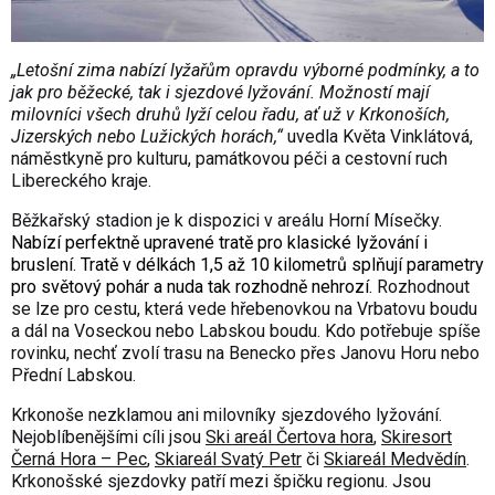
„Letošní zima nabízí lyžařům opravdu výborné podmínky, a to
jak pro běžecké, tak i sjezdové lyžování. Možností mají
milovníci všech druhů lyží celou řadu, ať už v Krkonoších,
Jizerských nebo Lužických horách,“
uvedla Květa Vinklátová,
náměstkyně pro kulturu, památkovou péči a cestovní ruch
Libereckého kraje.
B
ěžkařský stadion
je k dispozici v areálu
Horní Mísečky
.
Nabízí perfektně upravené tratě pro klasické lyžování i
bruslení. Tratě v délkách 1,5 až 10 kilometrů splňují parametry
pro světový pohár a nuda tak rozhodně nehrozí.
Rozhodnout
se lze pro cestu, která vede hřebenovkou na Vrbatovu boudu
a dál na Voseckou nebo Labskou boudu. Kdo potřebuje spíše
rovinku, nechť zvolí trasu na Benecko přes Janovu Horu nebo
Přední Labskou.
Krkonoše nezklamou ani milovníky sjezdového lyžování.
Nejoblíbenějšími cíli jsou
Ski areál Čertova hora
,
Skiresort
Černá Hora – Pec
,
Skiareál Svatý Petr
či
Skiareál Medvědín
.
Krkonošské sjezdovky patří mezi špičku regionu. Jsou