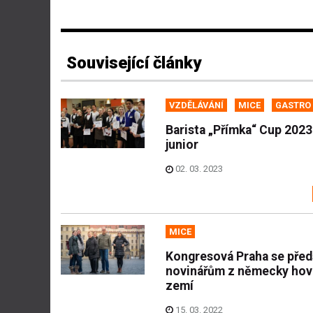
Související články
VZDĚLÁVÁNÍ
MICE
GASTRO
Barista „Přímka“ Cup 2023
junior
02. 03. 2023
MICE
Kongresová Praha se před
novinářům z německy hov
zemí
15. 03. 2022