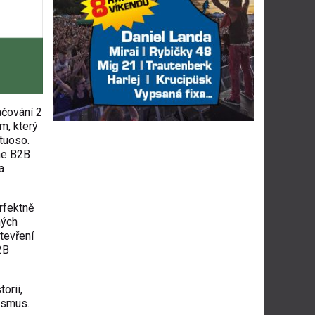
ačování 2
m, který
tuoso.
ine B2B
a
rfektně
ných
tevření
2B
orii,
ismus.