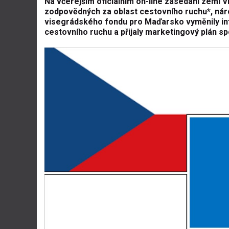
Na včerejším oficiálním on-line zasedání zemí 
zodpovědných za oblast cestovního ruchu*, náro
visegrádského fondu pro Maďarsko vyměnily inf
cestovního ruchu a přijaly marketingový plán sp