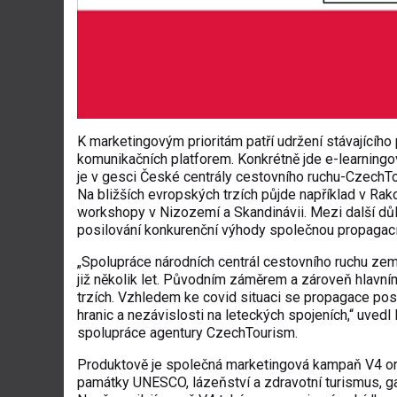
K marketingovým prioritám patří udržení stávajícího
komunikačních platforem. Konkrétně jde e-learningo
je v gesci České centrály cestovního ruchu-CzechTou
Na bližších evropských trzích půjde například v Ra
workshopy v Nizozemí a Skandinávii. Mezi další důle
posilování konkurenční výhody společnou propagací 
„Spolupráce národních centrál cestovního ruchu zem
již několik let. Původním záměrem a zároveň hlavním
trzích. Vzhledem ke covid situaci se propagace posou
hranic a nezávislosti na leteckých spojeních,“ uvedl
spolupráce agentury CzechTourism.
Produktově je společná marketingová kampaň V4 orien
památky UNESCO, lázeňství a zdravotní turismus, ga