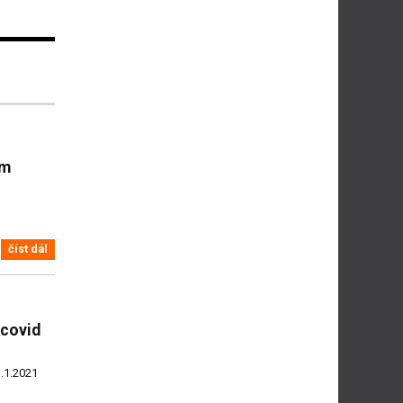
ým
číst dál
 covid
.1.2021