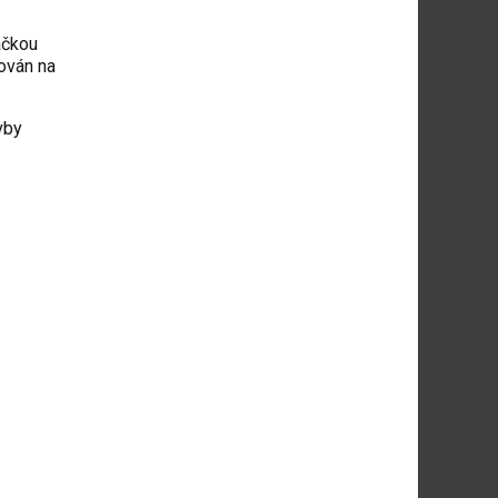
ačkou
nován na
vby