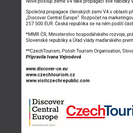
Nově posilují země V4 také propagaci své nabídky v
Společná propagace členských zemí V4 v oblasti př
„Discover Central Europe“. Rozpočet na marketingové
257 500 EUR. Česká republika se na něm podílí čás
*MMR ČR, Ministerstvo hospodářského rozvoje, prác
Slovenské republiky a Úřad vlády maďarského prem
**CzechTourism, Polish Tourism Organisation, Slov
Připravila Ivana Vejvodová
www.discover-ce.eu
www.czechtourism.cz
www.visitczechrepublic.com