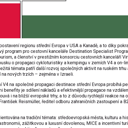
 postavení regionu střední Evropa v USA a Kanadě, a to díky pokr
vý program pro cestovní kanceláře Destination Specialist Progra
rism, a členství v prestižním konsorciu cestovních kanceláří Vir
kousku o propagaci cykloturistiky a kempingu v zemích V4 a on-l
žitá témata patří další rozvoj společných aktivit na ruském trhu 
na nových trzích – zejména v Izraeli.
í V4 na společné propagaci destinace střední Evropa probíhá pe
i benefity je sdílení nákladů a efektivnější propagace na vzdále
vá i na bližší evropské trhy, a to z důvodu rychlejší reakce na o
 František Reismüller, ředitel odboru zahraničních zastoupení a B
tována na tradiční témata: středoevropská města, kulturu a hist
stronomii, zážitkovou a luxusní dovolenou, MICE a incentivní tur