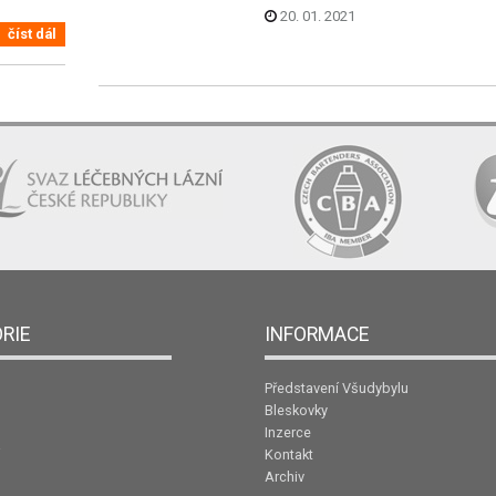
20. 01. 2021
číst dál
RIE
INFORMACE
Představení Všudybylu
Bleskovky
Inzerce
Kontakt
Archiv