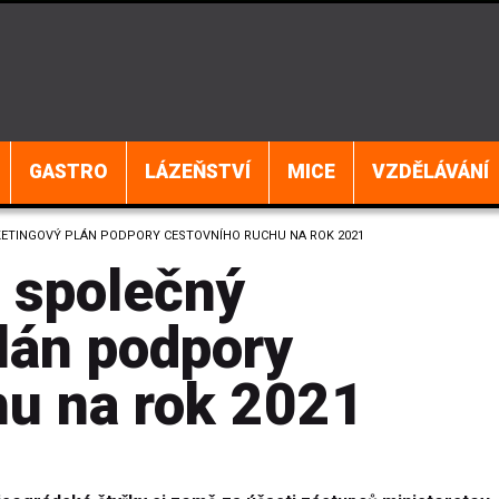
GASTRO
LÁZEŇSTVÍ
MICE
VZDĚLÁVÁNÍ
KETINGOVÝ PLÁN PODPORY CESTOVNÍHO RUCHU NA ROK 2021
y společný
lán podpory
hu na rok 2021