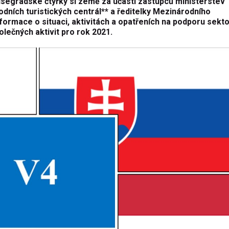
Visegrádské čtyřky si země za účasti zástupců ministerstev
dních turistických centrál** a ředitelky Mezinárodního
ormace o situaci, aktivitách a opatřeních na podporu sekt
olečných aktivit pro rok 2021.