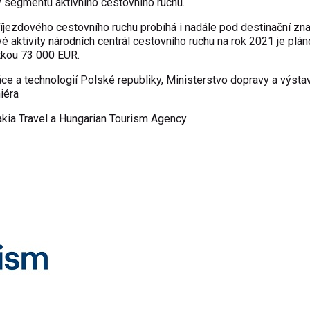
 segmentu aktivního cestovního ruchu.
íjezdového cestovního ruchu probíhá i nadále pod destinační zn
 aktivity národních centrál cestovního ruchu na rok 2021 je plá
tkou 73 000 EUR.
e a technologií Polské republiky, Ministerstvo dopravy a výsta
iéra
akia Travel a Hungarian Tourism Agency