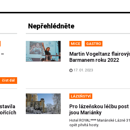
Nepřehlédněte
MICE
GASTRO
 –
Martin Vogeltanz flairov
Barmanem roku 2022
17. 01. 2023
číst dál
LÁZEŇSTVÍ
stavila
Pro lázeňskou léčbu post
ořících
jsou Mariánky
Hotel ROYAL**** Mariánské Lázně 31
opět přivítá hosty.