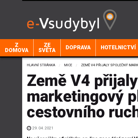
Z
ZE
DOPRAVA
HOTELNICTVÍ
DOMOVA
SVĚTA
HLAVNÍ STRÁNKA
MICE
CURRENT:
ZEMĚ V4 PŘIJALY SPOLEČNÝ MAR
Země V4 přijal
marketingový p
cestovního ruc
29. 04. 2021