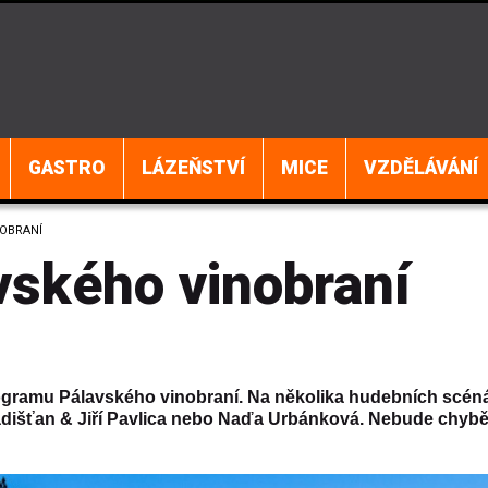
GASTRO
LÁZEŇSTVÍ
MICE
VZDĚLÁVÁNÍ
NOBRANÍ
vského vinobraní
rogramu Pálavského vinobraní. Na několika hudebních scén
radišťan & Jiří Pavlica nebo Naďa Urbánková. Nebude chybě