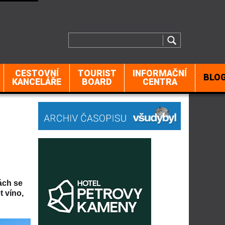
CESTOVNÍ
TOURIST
INFORMAČNÍ
BLO
KANCELÁŘE
BOARD
CENTRA
ách se
t víno,