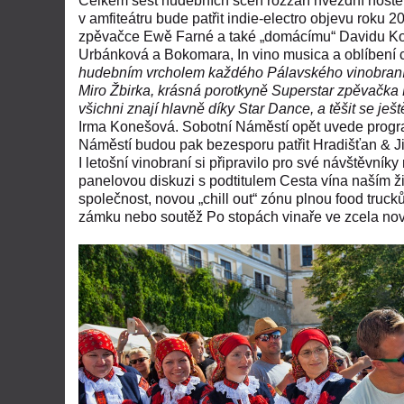
Celkem šest hudebních scén rozzáří hvězdní hosté
v amfiteátru bude patřit indie-electro objevu roku
zpěvačce Ewě Farné a také „domácímu“ Davidu Koll
Urbánková a Bokomara, In vino musica a oblíbení 
hudebním vrcholem každého Pálavského vinobraní. 
Miro Žbirka, krásná porotkyně Superstar zpěvačka
všichni znají hlavně díky Star Dance, a těšit se je
Irma Konešová. Sobotní Náměstí opět uvede progra
Náměstí budou pak bezesporu patřit Hradišťan & Jiř
I letošní vinobraní si připravilo pro své návštěvník
panelovou diskuzi s podtitulem Cesta vína naším živ
společnost, novou „chill out“ zónu plnou food trucků
zámku nebo soutěž Po stopách vinaře ve zcela no