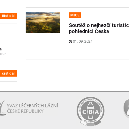
MICE
číst dál
Soutěž o nejhezčí turisti
pohlednici Česka
01. 09. 2024
la
orun.
číst dál