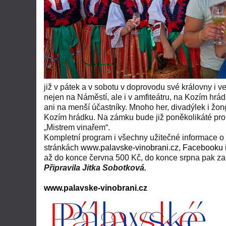
již v pátek a v sobotu v doprovodu své královny i
nejen na Náměstí, ale i v amfiteátru, na Kozím h
ani na menší účastníky. Mnoho her, divadýlek i žo
Kozím hrádku. Na zámku bude již poněkolikáté probí
„Mistrem vinařem“.
Kompletní program i všechny užitečné informace o
stránkách
www.palavske-vinobrani.cz
,
Facebooku
až do konce června 500 Kč, do konce srpna pak za 
Připravila Jitka Sobotková.
www.palavske-vinobrani.cz