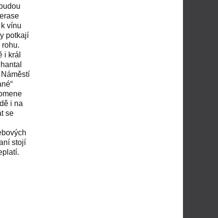
budou
terase
 k vínu
y potkají
 rohu.
i král
Chantal
a Náměstí
ané“
apomene
dě i na
t se
webových
ní stojí
platí.