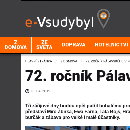
Z
ZE
DOPRAVA
HOTELNICTVÍ
DOMOVA
SVĚTA
HLAVNÍ STRÁNKA
Z DOMOVA
CURRENT:
72. ROČNÍK PÁLAVSKÉHO VI
72. ročník Pála
13. 04. 2019
Tři zářijové dny budou opět patřit bohatému p
představí Miro Žbirka, Ewa Farna, Tata Bojs, H
burčák a zábava pro velké i malé účastníky.