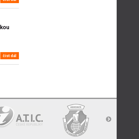
ckou
číst dál