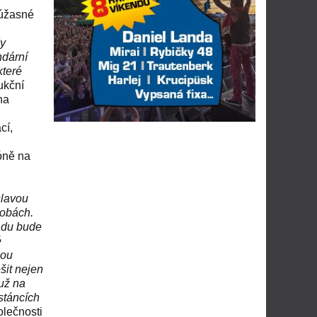
 úžasné
dy
ndární
které
ukční
na
cí,
zóně na
slavou
dobách.
ndu bude
é
kou
šit nejen
 už na
stáncích
olečnosti