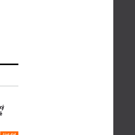
ký
ě
číst dál