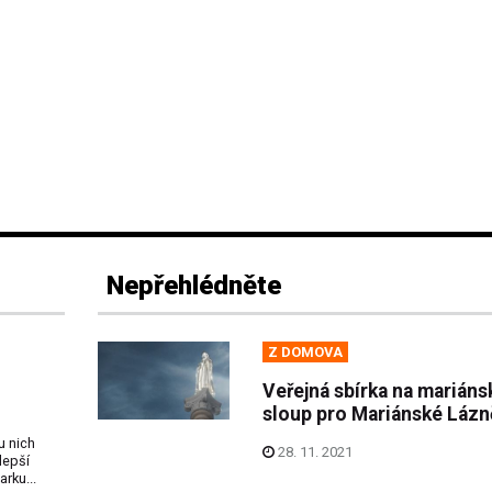
Nepřehlédněte
Z DOMOVA
Veřejná sbírka na mariáns
sloup pro Mariánské Lázn
u nich
28. 11. 2021
lepší
arku...