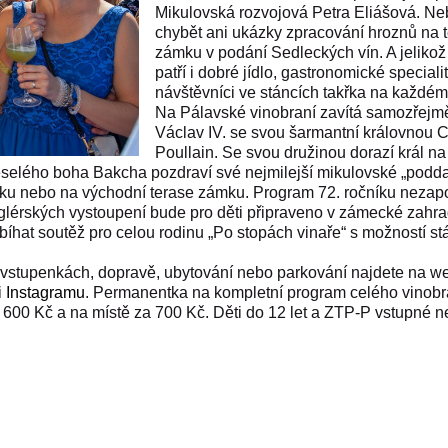
Mikulovská rozvojová Petra Eliášová.
Ne
chybět ani ukázky zpracování hroznů na 
zámku v podání Sedleckých vín. A jelikož
patří i dobré jídlo, gastronomické specialit
návštěvníci ve stáncích takřka na každém
Na Pálavské vinobraní zavítá samozřejmě 
Václav IV. se svou šarmantní královnou 
Poullain. Se svou družinou dorazí král n
 veselého boha Bakcha pozdraví své nejmilejší mikulovské „podd
rádku nebo na východní terase zámku. Program 72. ročníku nez
nglérských vystoupení bude pro děti připraveno v zámecké zahra
hat soutěž pro celou rodinu „Po stopách vinaře“ s možností stá
 vstupenkách, dopravě, ubytování nebo parkování najdete na 
i
Instagramu
. Permanentka na kompletní program celého vinobra
600 Kč a na místě za 700 Kč. Děti do 12 let a ZTP-P vstupné ne