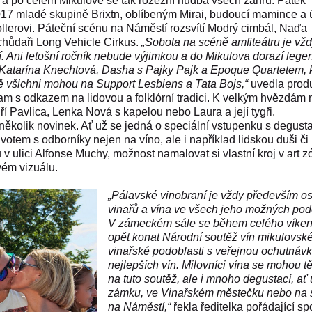
 a po celém Mikulově se tak rozezní hudba všech žánrů. Pátek
 2017 mladé skupině Brixtn, oblíbeným Mirai, budoucí mamince a
erovi. Páteční scénu na Náměstí rozsvítí Modrý cimbál, Naďa
chůdaři Long Vehicle Cirkus.
„Sobota na scéně amfiteátru je vž
Ani letošní ročník nebude výjimkou a do Mikulova dorazí lege
 Katarína Knechtová, Dasha s Pajky Pajk a Epoque Quartetem, 
ště všichni mohou na Support Lesbiens a Tata Bojs,“
uvedla prod
m s odkazem na lidovou a folklórní tradici. K velkým hvězdám 
í Pavlica, Lenka Nová s kapelou nebo Laura a její tygři.
y několik novinek. Ať už se jedná o speciální vstupenku s degusta
otem s odborníky nejen na víno, ale i například lidskou duši či
 v ulici Alfonse Muchy, možnost namalovat si vlastní kroj v art 
vém vizuálu.
„Pálavské vinobraní je vždy především o
vinařů a vína ve všech jeho možných po
V zámeckém sále se během celého víke
opět konat
Národní soutěž vín mikulovsk
vinařské podoblasti s veřejnou ochutnáv
nejlepších vín.
Milovníci vína se mohou tě
na tuto soutěž, ale i mnoho degustací, ať
zámku, ve Vinařském městečku nebo na 
na Náměstí,“
řekla ředitelka pořádající sp