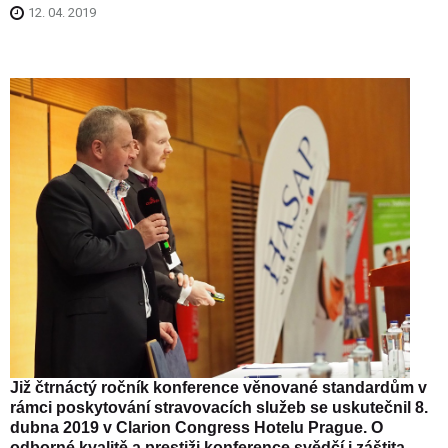
12. 04. 2019
Již čtrnáctý ročník konference věnované standardům v
rámci poskytování stravovacích služeb se uskutečnil 8.
dubna 2019 v Clarion Congress Hotelu Prague. O
odborné kvalitě a prestiži konference svědčí i záštita,