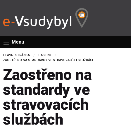
Menu
HLAVNÍ STRÁNKA
GASTRO
CURRENT:
ZAOSTŘENO NA STANDARDY VE STRAVOVACÍCH SLUŽBÁCH
Zaostřeno na
standardy ve
stravovacích
službách