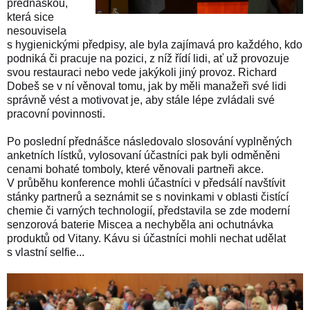
přednáškou,
která sice
nesouvisela
s hygienickými předpisy, ale byla zajímavá pro každého, kdo
podniká či pracuje na pozici, z níž řídí lidi, ať už provozuje
svou restauraci nebo vede jakýkoli jiný provoz. Richard
Dobeš se v ní věnoval tomu, jak by měli manažeři své lidi
správně vést a motivovat je, aby stále lépe zvládali své
pracovní povinnosti.
Po poslední přednášce následovalo slosování vyplněných
anketních lístků, vylosovaní účastníci pak byli odměněni
cenami bohaté tomboly, které věnovali partneři akce.
V průběhu konference mohli účastníci v předsálí navštívit
stánky partnerů a seznámit se s novinkami v oblasti čistící
chemie či varných technologií, představila se zde moderní
senzorová baterie Miscea a nechyběla ani ochutnávka
produktů od Vitany. Kávu si účastníci mohli nechat udělat
s vlastní selfie...