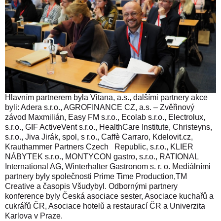
Hlavním partnerem byla Vitana, a.s., dalšími partnery akce
byli: Adera s.r.o., AGROFINANCE CZ, a.s. – Zvěřinový
závod Maxmilián, Easy FM s.r.o., Ecolab s.r.o., Electrolux,
s.r.o., GIF ActiveVent s.r.o., HealthCare Institute, Christeyns,
s.r.o., Jiva Jirák, spol, s r.o., Caffè Carraro, Kdelovit.cz,
Krauthammer Partners Czech Republic, s.r.o.
, KLIER
NÁBYTEK s.r.o.,
MONTYCON gastro, s.r.o.
, RATIONAL
International AG,
Winterhalter Gastronom s. r. o.
Mediálními
partnery byly společnosti Prime Time Production,TM
Creative a časopis Všudybyl. Odbornými partnery
konference byly Česká asociace sester, Asociace kuchařů a
cukrářů ČR, Asociace hotelů a restaurací ČR a Univerzita
Karlova v Praze.