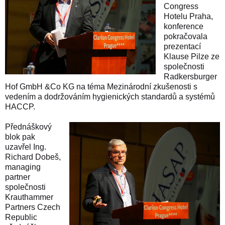
Congress
Hotelu Praha,
konference
pokračovala
prezentací
Klause Pilze ze
společnosti
Radkersburger
Hof GmbH &Co KG na téma Mezinárodní zkušenosti s
vedením a dodržováním hygienických standardů a systémů
HACCP.
Přednáškový
blok pak
uzavřel Ing.
Richard Dobeš,
managing
partner
společnosti
Krauthammer
Partners Czech
Republic