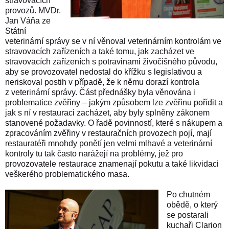
stravovacích
provozů. MVDr.
Jan Váňa ze
Státní
veterinární správy se v ní věnoval veterinárním kontrolám ve
stravovacích zařízeních a také tomu, jak zacházet ve
stravovacích zařízeních s potravinami živočišného původu,
aby se provozovatel nedostal do křížku s legislativou a
neriskoval postih v případě, že k němu dorazí kontrola
z veterinární správy. Část přednášky byla věnována i
problematice zvěřiny – jakým způsobem lze zvěřinu pořídit a
jak s ní v restauraci zacházet, aby byly splněny zákonem
stanovené požadavky. O řadě povinností, které s nákupem a
zpracováním zvěřiny v restauračních provozech pojí, mají
restauratéři mnohdy ponětí jen velmi mlhavé a veterinární
kontroly tu tak často narážejí na problémy, jež pro
provozovatele restaurace znamenají pokutu a také likvidaci
veškerého problematického masa.
Po chutném
obědě, o který
se postarali
kuchaři Clarion