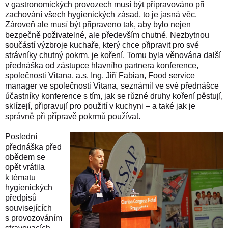
v gastronomických provozech musí být připravováno při
zachování všech hygienických zásad, to je jasná věc.
Zároveň ale musí být připraveno tak, aby bylo nejen
bezpečně poživatelné, ale především chutné. Nezbytnou
součástí výzbroje kuchaře, který chce připravit pro své
strávníky chutný pokrm, je koření. Tomu byla věnována další
přednáška od zástupce hlavního partnera konference,
společnosti Vitana, a.s. Ing. Jiří Fabian, Food service
manager ve společnosti Vitana, seznámil ve své přednášce
účastníky konference s tím, jak se různé druhy koření pěstují,
sklízejí, připravují pro použití v kuchyni – a také jak je
správně při přípravě pokrmů používat.
Poslední
přednáška před
obědem se
opět vrátila
k tématu
hygienických
předpisů
souvisejících
s provozováním