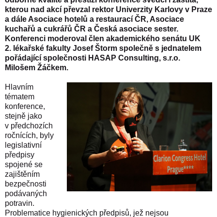
kterou nad akcí převzal rektor Univerzity Karlovy v Praze
a dále Asociace hotelů a restaurací ČR, Asociace
kuchařů a cukrářů ČR a Česká asociace sester.
Konferenci moderoval člen akademického senátu UK
2. lékařské fakulty Josef Štorm společně s jednatelem
pořádající společnosti HASAP Consulting, s.r.o.
Milošem Žáčkem.
Hlavním
tématem
konference,
stejně jako
v předchozích
ročnících, byly
legislativní
předpisy
spojené se
zajištěním
bezpečnosti
podávaných
potravin.
Problematice hygienických předpisů, jež nejsou