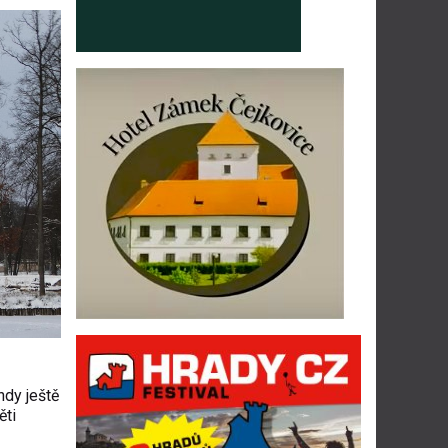
hdy ještě
ěti