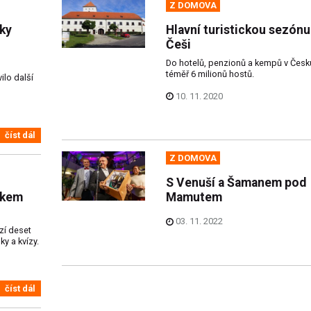
Z DOMOVA
zky
Hlavní turistickou sezónu 
Češi
Do hotelů, penzionů a kempů v Česku
téměř 6 milionů hostů.
ilo další
10. 11. 2020
číst dál
Z DOMOVA
S Venuší a Šamanem pod
tkem
Mamutem
03. 11. 2022
zí deset
ky a kvízy.
číst dál