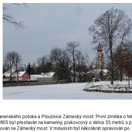
 Panenského potoka a Ploučnice Zámecký most. První zmínka o te
05 byl přestavěn na kamenný, pískovcový o délce 55 metrů s p
ován na Zámecký most. V minulosti byl několikrát opravován po