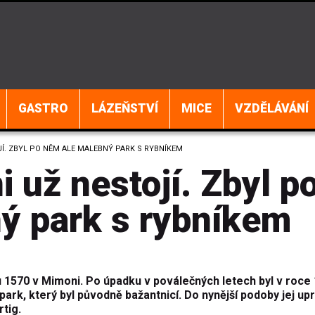
GASTRO
LÁZEŇSTVÍ
MICE
VZDĚLÁVÁNÍ
Í. ZBYL PO NĚM ALE MALEBNÝ PARK S RYBNÍKEM
už nestojí. Zbyl p
ý park s rybníkem
 1570 v Mimoni. Po úpadku v poválečných letech byl v roce
rk, který byl původně bažantnicí. Do nynější podoby jej upr
rtig.