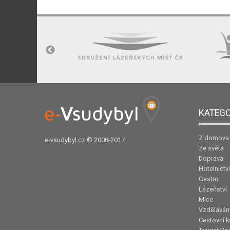
KATEGO
Z domova
e-vsudybyl.cz
© 2008-2017
Ze světa
Doprava
Hotelnictví
Gastro
Lázeňství
Mice
Vzděláván
Cestovní k