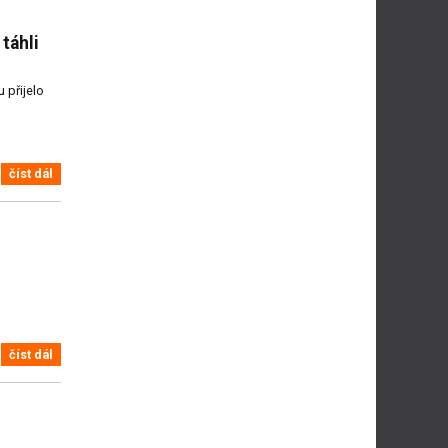
táhli
 přijelo
číst dál
číst dál