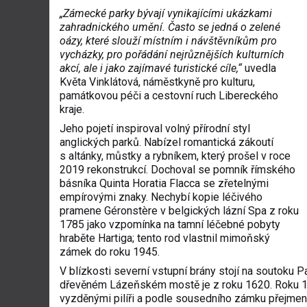
„Zámecké parky bývají vynikajícími ukázkami
zahradnického umění. Často se jedná o zelené
oázy, které slouží místním i návštěvníkům pro
vycházky, pro pořádání nejrůznějších kulturních
akcí, ale i jako zajímavé turistické cíle,“
uvedla
Květa Vinklátová, náměstkyně pro kulturu,
památkovou péči a cestovní ruch Libereckého
kraje.
Jeho pojetí inspiroval volný přírodní styl
anglických parků. Nabízel romantická zákoutí
s altánky, můstky a rybníkem, který prošel v roce
2019 rekonstrukcí. Dochoval se pomník římského
básníka Quinta Horatia Flacca se zřetelnými
empírovými znaky. Nechybí kopie léčivého
pramene Géronstère v belgických lázní Spa z roku
1785 jako vzpomínka na tamní léčebné pobyty
hraběte Hartiga; tento rod vlastnil mimoňský
zámek do roku 1945.
V blízkosti severní vstupní brány stojí na soutoku
dřevěném Lázeňském mostě je z roku 1620. Roku 18
vyzděnými pilíři a podle sousedního zámku přejmen