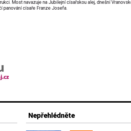
kci. Most navazuje na Jubilejní císařskou alej, dnešní Vranovsko
í panování císaře Franze Josefa.
Nepřehlédněte