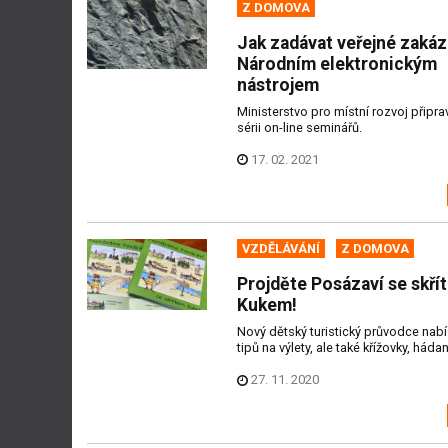
Z DOMOVA
Jak zadávat veřejné zaká
Národním elektronickým
nástrojem
Ministerstvo pro místní rozvoj připrav
sérii on-line seminářů.
17. 02. 2021
VZDĚLÁVÁNÍ
Z DOMOVA
Projděte Posázaví se skří
Kukem!
Nový dětský turistický průvodce nabí
tipů na výlety, ale také křížovky, hádan
27. 11. 2020