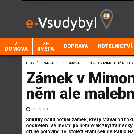
Z
ZE
DOPRAVA
HOTELNICTVÍ
DOMOVA
SVĚTA
HLAVNÍ STRÁNKA
Z DOMOVA
CURRENT:
ZÁMEK V MIMONI UŽ NESTOJ
Zámek v Mimoni 
něm ale malebn
02. 12. 2021
Smutný osud potkal zámek, který stával od roku
odstřelen. Ve městě po něm však zbyl zámecký pa
druhé polovině 18. století František de Paulo Ha