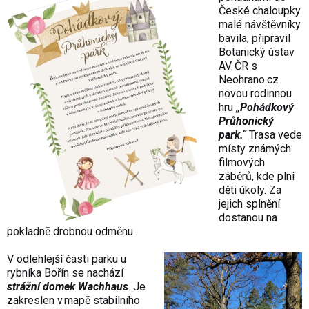
České chaloupky
malé návštěvníky
bavila, připravil
Botanický ústav
AV ČR s
Neohrano.cz
novou rodinnou
hru
„Pohádkový
Průhonický
park.“
Trasa vede
místy známých
filmových
záběrů, kde plní
děti úkoly. Za
jejich splnění
dostanou na
pokladně drobnou odměnu.
V odlehlejší části parku u
rybníka Bořín se nachází
strážní domek Wachhaus
. Je
zakreslen v mapě stabilního