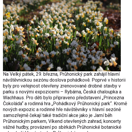
Na Velký pátek, 29. března, Průhonický park zahájil hlavní
návštěvnickou sezónu doslova pohádkově. Poprvé v historii
byly pro veřejnost otevřeny zrenovované drobné stavby v
parku s novými expozicemi – Rybárna, Česká chaloupka a
Wachhaus. Pro děti bylo připraveno představení „Princezna
Čokoláda“ a rodinná hra „Pohádkový Průhonický park“. Kromě
nových expozic a rodinné hře návštěvníky v hlavní sezóně
samozřejmě čekají také tradiční akce jako je Jarní běh
Průhonickým parkem, Víkend otevřených zahrad, koncerty
vážné hudby, provázení po sbírkách Průhonické botanické