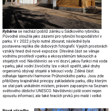
Rybárna
se nachází poblíž zámku u Sádkového rybníčku.
Původně sloužila jako zázemí pro rybniční hospodářství v
parku. V r. 2022 ji bylo nutné zbourat, následně byla
postavena replika dle dobových fotografií. V jejích prostorách
vznikly hned dvě nové expozice. Dřevěná část se věnuje
vodnímu prostředí v parku a ekosystémům tekoucích a
stojatých vod. Návštěvníci se v ní dozví, jakou funkci má voda
v parku, jaké vodní živočichy lze v okolí spatřit, jaké druhy
organismů obývají stojaté a tekoucí vody. Zděná část
odhaluje tajemství harmonie Průhonického parku. Jsou zde
přiblíženy krajinářské principy zakladatele parku, díky kterým
se stal park unikátním místem, právem zapsaným na Seznam
světového dědictví UNESCO. Návštěvníci jistě ocení nejen
spoustu informací, ale také hracích prvků pro malé i velké.
Nové výsadby