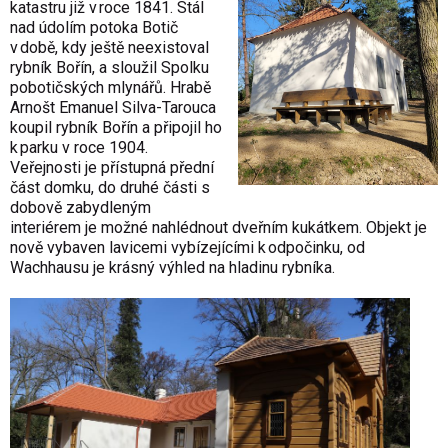
katastru již v roce 1841. Stál
nad údolím potoka Botič
v době, kdy ještě neexistoval
rybník Bořín, a sloužil Spolku
pobotičských mlynářů. Hrabě
Arnošt Emanuel Silva-Tarouca
koupil rybník Bořín a připojil ho
k parku v roce 1904.
Veřejnosti je přístupná přední
část domku, do druhé části s
dobově zabydleným
interiérem je možné nahlédnout dveřním kukátkem. Objekt je
nově vybaven lavicemi vybízejícími k odpočinku, od
Wachhausu je krásný výhled na hladinu rybníka.