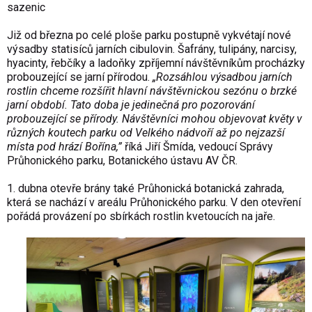
sazenic
Již od března po celé ploše parku postupně vykvétají nové
výsadby statisíců jarních cibulovin. Šafrány, tulipány, narcisy,
hyacinty, řebčíky a ladoňky zpříjemní návštěvníkům procházky
probouzející se jarní přírodou.
„Rozsáhlou výsadbou jarních
rostlin chceme rozšířit hlavní návštěvnickou sezónu o brzké
jarní období. Tato doba je jedinečná pro pozorování
probouzející se přírody. Návštěvníci mohou objevovat květy v
různých koutech parku od Velkého nádvoří až po nejzazší
místa pod hrází Bořína,”
říká Jiří Šmída, vedoucí Správy
Průhonického parku, Botanického ústavu AV ČR.
1. dubna otevře brány také Průhonická botanická zahrada,
která se nachází v areálu Průhonického parku. V den otevření
pořádá provázení po sbírkách rostlin kvetoucích na jaře.