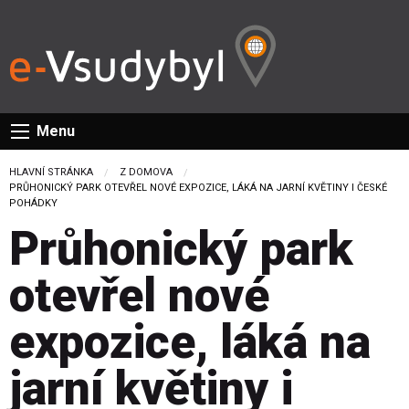
Menu
HLAVNÍ STRÁNKA
Z DOMOVA
CURRENT:
PRŮHONICKÝ PARK OTEVŘEL NOVÉ EXPOZICE, LÁKÁ NA JARNÍ KVĚTINY I ČESKÉ
POHÁDKY
Průhonický park
otevřel nové
expozice, láká na
jarní květiny i