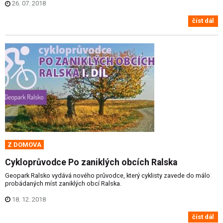
26. 07. 2018
číst dál
Z DOMOVA
Cykloprůvodce Po zaniklých obcích Ralska
Geopark Ralsko vydává nového průvodce, který cyklisty zavede do málo
probádaných míst zaniklých obcí Ralska.
18. 12. 2018
číst dál