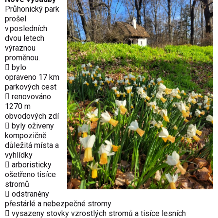
Průhonický park
prošel
v posledních
dvou letech
výraznou
proměnou.
 bylo
opraveno 17 km
parkových cest
 renovováno
1270 m
obvodových zdí
 byly oživeny
kompozičně
důležitá místa a
vyhlídky
 arboristicky
ošetřeno tisíce
stromů
 odstraněny
přestárlé a nebezpečné stromy
 vysazeny stovky vzrostlých stromů a tisíce lesních