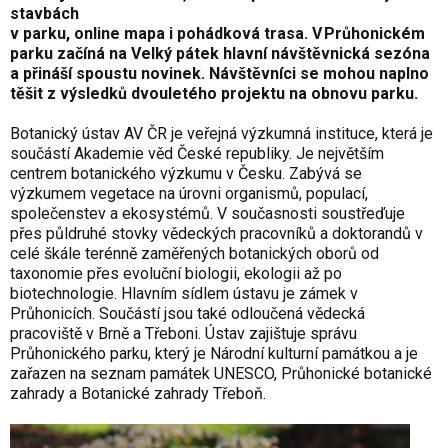
stavbách
v parku, online mapa i pohádková trasa. V Průhonickém
parku začíná na Velký pátek hlavní návštěvnická sezóna
a přináší spoustu novinek. Návštěvníci se mohou naplno
těšit z výsledků dvouletého projektu na obnovu parku.
Botanický ústav AV ČR je veřejná výzkumná instituce, která je
součástí Akademie věd České republiky. Je největším
centrem botanického výzkumu v Česku. Zabývá se
výzkumem vegetace na úrovni organismů, populací,
společenstev a ekosystémů. V současnosti soustřeďuje
přes půldruhé stovky vědeckých pracovníků a doktorandů v
celé škále terénně zaměřených botanických oborů od
taxonomie přes evoluční biologii, ekologii až po
biotechnologie. Hlavním sídlem ústavu je zámek v
Průhonicích. Součástí jsou také odloučená vědecká
pracoviště v Brně a Třeboni. Ústav zajištuje správu
Průhonického parku, který je Národní kulturní památkou a je
zařazen na seznam památek UNESCO, Průhonické botanické
zahrady a Botanické zahrady Třeboň.