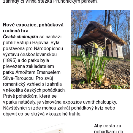
zahrady či Vinná stezka Průhonickým parkem.
Nové expozice, pohádková
rodinná hra
Česká chaloupka
se nachází
poblíž vstupu Hájovna. Byla
postavena pro Národopisnou
výstavu českoslovanskou
(1895) a do parku byla
převezena zakladatelem
parku Arnoštem Emanuelem
Silva-Taroucou. Pro svůj
romantický vzhled si zahrála
v několika českých pohádkách.
Právě pohádkám, které se
v parku natáčely, je věnována expozice uvnitř chaloupky.
Návštěvníci si zde mohou zahrát pohádkový kvíz nebo
objevit co se skrývá v kouzelné truhle.
Aby cesta za
pohádkami do