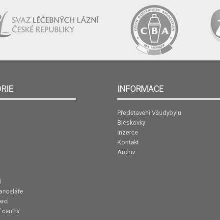
RIE
INFORMACE
Představení Všudybylu
Bleskovky
Inzerce
Kontakt
Archiv
í
anceláře
ard
 centra