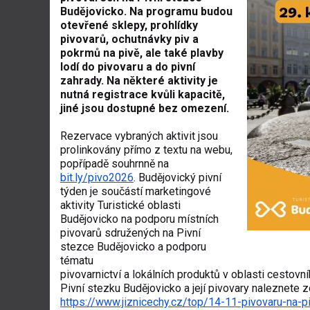
Budějovicko. Na programu budou
otevřené sklepy, prohlídky
pivovarů, ochutnávky piv a
pokrmů na pivě, ale také plavby
lodí do pivovaru a do pivní
zahrady. Na některé aktivity je
nutná registrace kvůli kapacitě,
jiné jsou dostupné bez omezení.
Rezervace vybraných aktivit jsou
prolinkovány přímo z textu na webu,
popřípadě souhrnně na
bit.ly/pivo2026
. Budějovický pivní
týden je součástí marketingové
aktivity Turistické oblasti
Budějovicko na podporu místních
pivovarů sdružených na Pivní
stezce Budějovicko a podporu
tématu
pivovarnictví a lokálních produktů v oblasti cestovní
Pivní stezku Budějovicko a její pivovary naleznete z
https://www.jiznicechy.cz/top/14-11-pivovaru-na-p