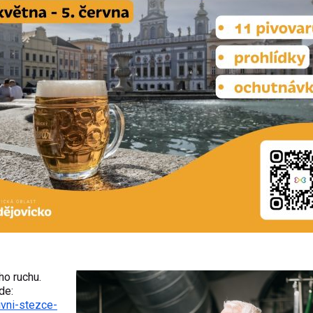
ho ruchu.
de:
ivni-stezce-