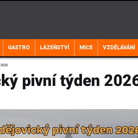
GASTRO
LÁZEŇSTVÍ
MICE
VZDĚLÁVÁNÍ
 2026
cký pivní týden 202