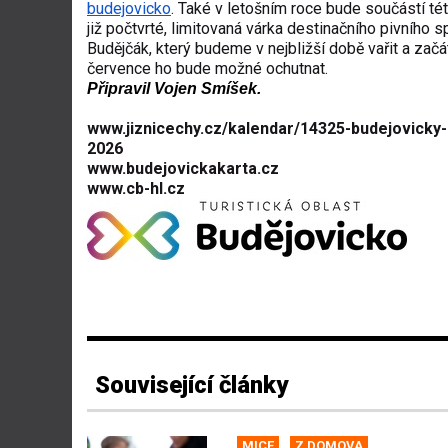
budejovicko
. Také v letošním roce bude součástí té
již počtvrté, limitovaná várka destinačního pivního s
Budějčák, který budeme v nejbližší době vařit a zač
července ho bude možné ochutnat.
Připravil Vojen Smíšek.
www.jiznicechy.cz/kalendar/14325-budejovicky-
2026
www.budejovickakarta.cz
www.cb-hl.cz
Související články
MICE
Z DOMOVA