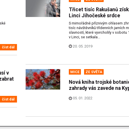
Třicet tisíc Rakušanů získ
Linci Jihočeské srdce
ské
S mimořádně příznivým ohlasem zh
tisíc návštěvníků třídenních jarních
slavností, které vyvrcholily v sobotu 
v Linci, se setkala...
20. 05. 2019
číst dál
MICE
ZE SVĚTA
sí v
zabrat
Nová kniha trojské botani
zahrady vás zavede na Ky
05. 01. 2022
číst dál