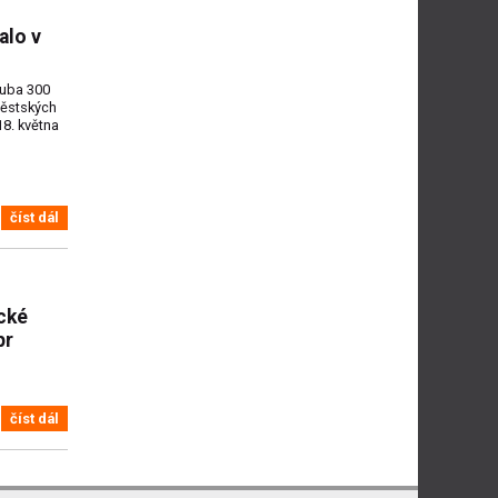
alo v
ruba 300
 městských
18. května
číst dál
cké
pr
číst dál