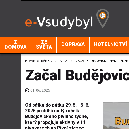
Z
ZE
DOPRAVA
HOTELNICTVÍ
DOMOVA
SVĚTA
HLAVNÍ STRÁNKA
MICE
CURRENT:
ZAČAL BUDĚJOVICKÝ PIVNÍ TÝDEN
Začal Budějovi
01. 06. 2026
Od pátku do pátku 29. 5. - 5. 6.
2026 probíhá nultý ročník
Budějovického pivního týdne,
který propojuje aktivity v 11
pivovarech na Pivní stezce