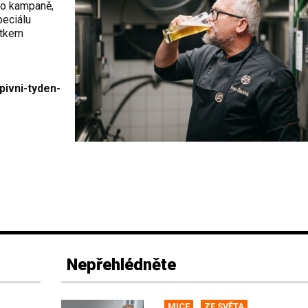
to kampaně,
peciálu
átkem
pivni-tyden-
Nepřehlédněte
MICE
ZE SVĚTA