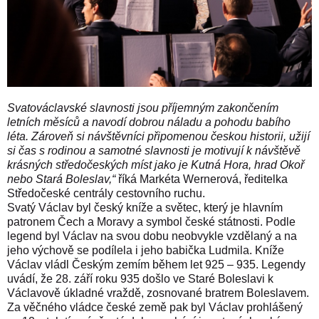
Svatováclavské slavnosti jsou příjemným zakončením
letních měsíců a navodí dobrou náladu a pohodu babího
léta. Zároveň si návštěvníci připomenou českou historii, užijí
si čas s rodinou a samotné slavnosti je motivují k návštěvě
krásných středočeských míst jako je Kutná Hora, hrad Okoř
nebo Stará Boleslav,“
říká Markéta Wernerová, ředitelka
Středočeské centrály cestovního ruchu.
Svatý Václav byl český kníže a světec, který je hlavním
patronem Čech a Moravy a symbol české státnosti. Podle
legend byl Václav na svou dobu neobvykle vzdělaný a na
jeho výchově se podílela i jeho babička Ludmila. Kníže
Václav vládl Českým zemím během let 925 – 935. Legendy
uvádí, že 28. září roku 935 došlo ve Staré Boleslavi k
Václavově úkladné vraždě, zosnované bratrem Boleslavem.
Za věčného vládce české země pak byl Václav prohlášený