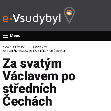
Menu
HLAVNÍ STRÁNKA
Z DOMOVA
CURRENT:
ZA SVATÝM VÁCLAVEM PO STŘEDNÍCH ČECHÁCH
Za svatým
Václavem po
středních
Čechách