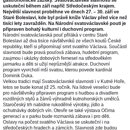
gastronomické zážitky. Svatováclavské slavnosti se
uskuteční během září napříč Středočeským krajem.
Největší slavnost proběhne ve dnech 27. – 30. září ve
Staré Boleslavi, kde byl právě kníže Václav před více než
tisíci lety zavražděn. Na Národní svatováclavské pouti je
připraven bohatý kulturní i duchovní program.
Národní svatováclavská pouť přiláká v centru Staré
Boleslavi až dva tisíce návštěvníků ze všech koutů České
republiky, kteří si připomínají smrt svatého Václava.
Součástí
slavnosti bude pravá pouťová zábava, hudební program,
zaujmou i ukázky dobových řemesel na středověkém
jarmarku a děti si užijí nejrůznější atrakce. Duchovní
program vyvrcholí mší svatou, kterou povede kardinál
Dominik Duka.
Velkou tradici mají Svatováclavské slavnosti i v Kutné Hoře,
letos se bude konat již 25. ročník. Na lidové veselici bude
pro návštěvníky připraven program s hudbou a divadlem
rozdílných stylů a žánrů výhradně kutnohorských umělců.
Staročeský trh nabídne rukodělné výrobky, jídlo a
ochutnávky dobrých vín. Otevře se také výstava Očima
generací a v parku bude rozmanitá zábava i pro děti.
Oslavy na počest svatého Václava se uskuteční i na
středočeských hradech a zámcích. Slavnosti zde budou