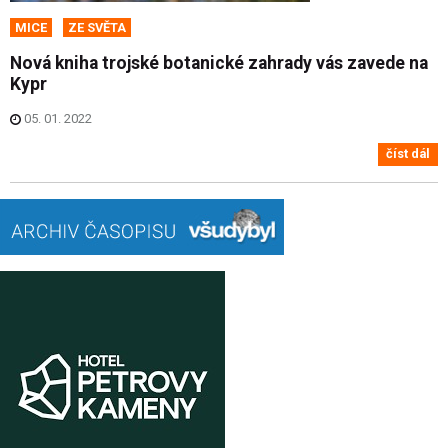
MICE
ZE SVĚTA
Nová kniha trojské botanické zahrady vás zavede na
Kypr
05. 01. 2022
číst dál