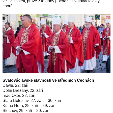
ve 12. století, právě z té doby pochází i svatováclavský
chorál.
Svatováclavské slavnosti ve středních Čechách
Davle, 22. září
Dolní Břežany, 22. září
hrad Okoř, 22. září
Stará Boleslav, 27. září – 30. září
Kutná Hora, 28. září – 29. září
Stochov, 29. září – 30. září