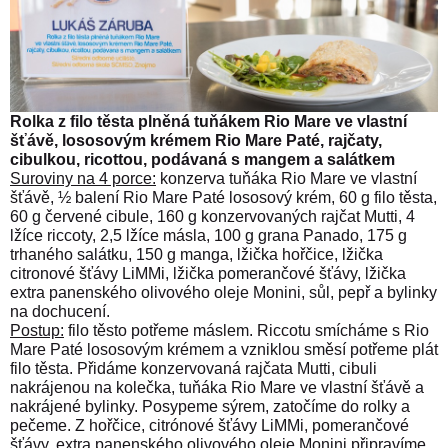
Rolka z filo těsta plněná tuňákem Rio Mare ve vlastní
šťávě, lososovým krémem Rio Mare Paté, rajčaty,
cibulkou, ricottou, podávaná s mangem a salátkem
Suroviny na 4 porce:
konzerva tuňáka Rio Mare ve vlastní
šťávě, ½ balení Rio Mare Paté lososový krém, 60 g filo těsta,
60 g červené cibule, 160 g konzervovaných rajčat Mutti, 4
lžíce riccoty, 2,5 lžíce másla, 100 g grana Panado, 175 g
trhaného salátku, 150 g manga, lžička hořčice, lžička
citronové šťávy LiMMi, lžička pomerančové šťávy, lžička
extra panenského olivového oleje Monini, sůl, pepř a bylinky
na dochucení.
Postup:
filo těsto potřeme máslem. Riccotu smícháme s Rio
Mare Paté lososovým krémem a vzniklou směsí potřeme plát
filo těsta. Přidáme konzervovaná rajčata Mutti, cibuli
nakrájenou na kolečka, tuňáka Rio Mare ve vlastní šťávě a
nakrájené bylinky. Posypeme sýrem, zatočíme do rolky a
pečeme. Z hořčice, citrónové šťávy LiMMi, pomerančové
šťávy, extra panenského olivového oleje Monini připravíme