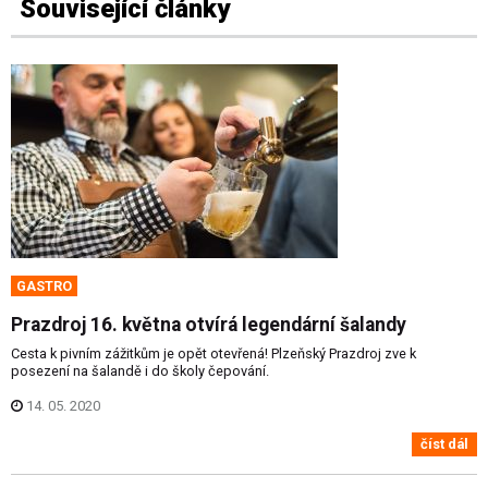
Související články
GASTRO
Prazdroj 16. května otvírá legendární šalandy
Cesta k pivním zážitkům je opět otevřená! Plzeňský Prazdroj zve k
posezení na šalandě i do školy čepování.
14. 05. 2020
číst dál