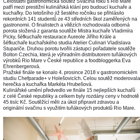
Celostátní gastronomická soutěž Svačina roku s Rio Mare
patří mezi prestižní kulinářská klání pro budoucí kuchaře a
kuchařky. Do letošního již šestého ročníku se přihlásilo
rekordních 141 studentů ze 43 středních škol zaměřených na
gastronomii. O finalistech a vítězích rozhodovala odborná
porota složená z garanta soutěže Mistra kuchaře Vladimíra
Picky, šéfkuchaře restaurace Aureole Jiřího Krále a
šéfkuchaře kuchařského studia Atelier Culinari Vladislava
Stupariče. Druhou porotu tvořili zástupci pořadatele soutěže
Bolton Czechia, která je výhradním distributorem tuňákových
výrobků Rio Mare v České republice
a foodbloggerka Eva
Ehrenbergerová
.
Pražské finále se konalo 4. prosince 2018 v gastronomickém
studiu Chefparade+ v Holešovicích. Celou soutěž moderovala
herečka a kuchařka Markéta Hrubešová.
Kulinářské umění předvedlo ve finále 15 nejlepších kuchařů
z celé České republiky a celkem byly rozdány ceny v hodnotě
45 tisíc Kč. Soutěžící měli za úkol připravit zdravou a
originální svačinu s využitím tuňákových produktů Rio Mare.