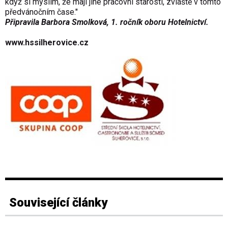
když si myslím, že mají jiné pracovní starosti, zvláště v tomto
předvánočním čase."
Připravila Barbora Smolková, 1. ročník oboru Hotelnictví.
www.hssilherovice.cz
Související články