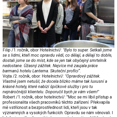
Filip /1. ročník, obor Hotelnictví/:
"Bylo to super. Setkali jsme
se s lidmi, kteří moc opravdu vědí, co dělají, a dělají to dobře,
dostali jsme se do míst, kde se jen tak obyčejný smrtelník
nedostane. Úžasný zážitek. Nejvíce mě zaujala práce
barmanů hotelu Lanterna. Skuteční profíci“.
Vojta /2. ročník, obor: Hotelnictví/:
"Opravdový zážitek.
Vlastně jsem netušil, že docela blízko máme tak luxusní a
krásné hotely, které nabízí špičkové služby i pro tu
nejnáročnější klientelu. Doporučil bych je vám všem!"
Robert /1. ročník, obor hotelnictví/: "Moc se mi líbil přístup a
profesionalita všech pracovníků těchto zařízení. Překvapila
mě vstřícnost a bezprostřednost lidí, kteří jsou v tak
významných a vysokých funkcích. Opravdu se nám věnovali. I