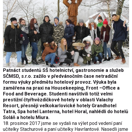
Patnáct studentů SŠ hotelnictví, gastronomie a služeb
SČMSD, s.r.o. zažilo v předvánočním čase netradiční
formu výuky předmětu hotelový provoz. Výuka byla
zaměřena na praxi na Housekeeping, Front –Office a
Food and Beverage. Studenti navštívili totiž velmi
prestižní čtyřhvězdičkové hotely v oblasti Valachy
Resort, přesněji velkokarlovické hotely Grandhotel
Tatra, Spa hotel Lanterna, hotel Horal, nahlédli do hotelů
Soláň a hotelu Miura.
18. prosince 2017 jsme se vydali na výlet pod vedení paní
učitelky Stachurové a paní učitelky Havrlantové. Nasedli jsme