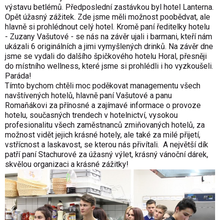
výstavu betlémů. Předposlední zastávkou byl hotel Lanterna.
Opět úžasný zážitek. Zde jsme měli možnost poobědvat, ale
hlavně si prohlédnout celý hotel. Kromě paní ředitelky hotelu
- Zuzany Vašutové - se nás na závěr ujali i barmani, kteří nám
ukázali 6 originálních a jimi vymyšlených drinků. Na závěr dne
jsme se vydali do dalšího špičkového hotelu Horal, přesněji
do místního wellness, které jsme si prohlédli i ho vyzkoušeli.
Paráda!
Tímto bychom chtěli moc poděkovat managementu všech
navštívených hotelů, hlavně paní Vašutové a panu
Romaňákovi za přínosné a zajímavé informace o provoze
hotelu, současných trendech v hotelnictví, vysokou
profesionalitu všech zaměstnanců zmiňovaných hotelů, za
možnost vidět jejich krásné hotely, ale také za milé přijetí,
vstřícnost a laskavost, se kterou nás přivítali. A největší dík
patří paní Stachurové za úžasný výlet, krásný vánoční dárek,
skvělou organizaci a krásné zážitky!