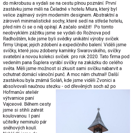
do mikrobusu a vydali se na cestu plnou poznání. První
zastávku jsme měli na Čeladné v hotelu Miura, který byl
velice zajímavý svým moderním designem. Abstraktní a
zároveň minimalistické sochy, které sedí na střeše hotelu,
před ním či se o něj opírají. A začalo sněžit! Po tomto
neobvyklém zážitku jsme se vydali do Rožnova pod
Radhoštěm, kde jsme byli svědky unikátní výroby svíček
firmy Unipar, jejich zdobení a expedičního balení. Viděli jsme
svíčky, které jsou zdobeny kamínky Swarovského, svíčky
svatební a novou kolekci svíček pro rok 2020. Tato firma pod
vedením pana Šuplera vyrábí svíčky na zakázku do celého
světa. Měli jsme možnost si zkusit sami svíčku nabarvit a
ochutnat domácí vánoční punč. A moc nám chutnal! Další
zastávkou byla známá Soláň, kde jsme viděli Zvonici a
absolvovali naučnou stezku - od dřevěných soch až po
Hofmanův ateliér
výtvarnice paní
Vajceové. Během cesty
jsme si stihli zahrát
koulovanou. I paní
učitelky neminulo pár
sněhových koulí.