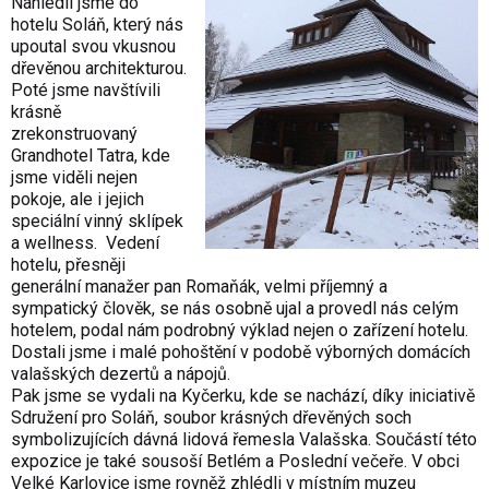
Nahlédli jsme do
hotelu Soláň, který nás
upoutal svou vkusnou
dřevěnou architekturou.
Poté jsme navštívili
krásně
zrekonstruovaný
Grandhotel Tatra, kde
jsme viděli nejen
pokoje, ale i jejich
speciální vinný sklípek
a wellness. Vedení
hotelu, přesněji
generální manažer pan Romaňák, velmi příjemný a
sympatický člověk, se nás osobně ujal a provedl nás celým
hotelem, podal nám podrobný výklad nejen o zařízení hotelu.
Dostali jsme i malé pohoštění v podobě výborných domácích
valašských dezertů a nápojů.
Pak jsme se vydali na Kyčerku, kde se nachází, díky iniciativě
Sdružení pro Soláň, soubor krásných dřevěných soch
symbolizujících dávná lidová řemesla Valašska. Součástí této
expozice je také sousoší Betlém a Poslední večeře. V obci
Velké Karlovice jsme rovněž zhlédli v místním muzeu