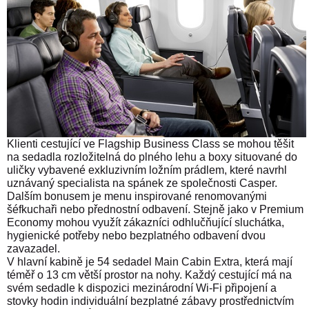
Klienti cestující ve Flagship Business Class se mohou těšit
na sedadla rozložitelná do plného lehu a boxy situované do
uličky vybavené exkluzivním ložním prádlem, které navrhl
uznávaný specialista na spánek ze společnosti Casper.
Dalším bonusem je menu inspirované renomovanými
šéfkuchaři nebo přednostní odbavení. Stejně jako v Premium
Economy mohou využít zákazníci odhlučňující sluchátka,
hygienické potřeby nebo bezplatného odbavení dvou
zavazadel.
V hlavní kabině je 54 sedadel Main Cabin Extra, která mají
téměř o 13 cm větší prostor na nohy. Každý cestující má na
svém sedadle k dispozici mezinárodní Wi-Fi připojení a
stovky hodin
individuální bezplatné zábavy prostřednictvím