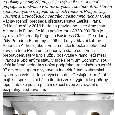
republiky je velký zájem, což je i výsledkem společné
propagace destinace v rámci projektu Touchpoint, na kterém
spolupracujeme s agenturou CzechTourism, Prague City
Tourism a Středočeskou centrálou cestovního ruchu,“
uvedl
Václav Řehoř, předseda představenstva Letiště Praha.
Od letní sezóny 2019 bude na pravidelné lince American
Airlines do Filadelfie létat nově Airbus A330-200. Ten je
vybaven 20 sedadly Flagship Business Class, 21 sedadly
třídy Premium Economy a 206 sedadly v hlavní kabině.
American Airlines jako první americká letecká společnost
zavedla třídu Premium Economy a stane se prvním
přepravcem, který tuto službu poskytuje v rámci letů mezi
Prahou a Spojenými státy. V třídě Premium Economy jsou
větší kožená sedadla s nožní podpěrkou rozmístěna s téměř
97 cm rozestupem a vybavena individuálními zábavními
systémy a většími dotykovými displeji. Cestující kromě toho
mají k dispozici sluchátka tlumící zvuk, hygienické potřeby,
lepší nabídku jídla a pití a možnost dvou zavazadel s
bezplatným odbavením.