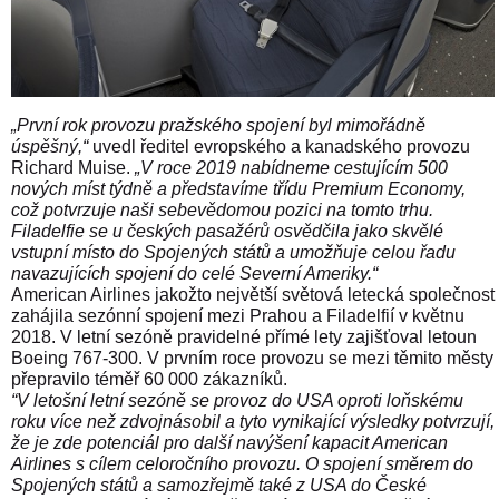
„První rok provozu pražského spojení byl mimořádně
úspěšný,“
uvedl ředitel evropského a kanadského provozu
Richard Muise.
„V roce 2019 nabídneme cestujícím 500
nových míst týdně a představíme třídu Premium Economy,
což potvrzuje naši sebevědomou pozici na tomto trhu.
Filadelfie se u českých pasažérů osvědčila jako skvělé
vstupní místo do Spojených států a umožňuje celou řadu
navazujících spojení do celé Severní Ameriky.“
American Airlines jakožto největší světová letecká společnost
zahájila sezónní spojení mezi Prahou a Filadelfií v květnu
2018. V letní sezóně pravidelné přímé lety zajišťoval letoun
Boeing 767-300. V prvním roce provozu se mezi těmito městy
přepravilo téměř 60 000 zákazníků.
“V letošní letní sezóně se provoz do USA oproti loňskému
roku více než zdvojnásobil a tyto vynikající výsledky potvrzují,
že je zde potenciál pro další navýšení kapacit American
Airlines s cílem celoročního provozu. O spojení směrem do
Spojených států a samozřejmě také z USA do České