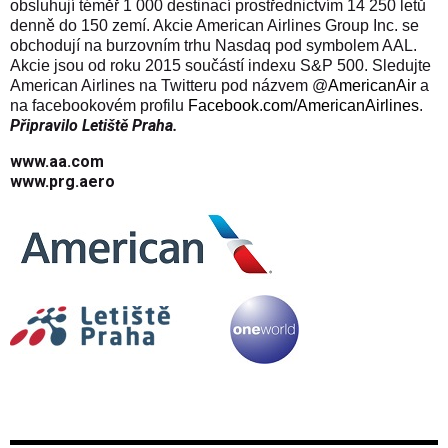
obsluhují téměř 1 000 destinací prostřednictvím 14 250 letů
denně do 150 zemí. Akcie American Airlines Group Inc. se
obchodují na burzovním trhu Nasdaq pod symbolem AAL.
Akcie jsou od roku 2015 součástí indexu S&P 500. Sledujte
American Airlines na Twitteru pod názvem @
AmericanAir
a
na facebookovém profilu
Facebook.com/AmericanAirlines
.
Připravilo Letiště Praha.
www.aa.com
www.prg.aero