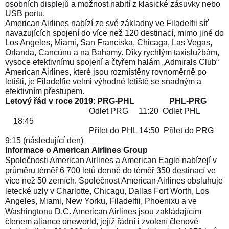
osobních displejů a možnost nabití z klasické zásuvky nebo
USB portu.
American Airlines nabízí ze své základny ve Filadelfii síť
navazujících spojení do více než 120 destinací, mimo jiné do
Los Angeles, Miami, San Franciska, Chicaga, Las Vegas,
Orlanda, Cancúnu a na Bahamy. Díky rychlým taxislužbám,
vysoce efektivnímu spojení a čtyřem halám „Admirals Club“
American Airlines, které jsou rozmístěny rovnoměrně po
letišti, je Filadelfie velmi výhodné letiště se snadným a
efektivním přestupem.
Letový řád v roce 2019
:
PRG-PHL
PHL-PRG
Odlet PRG
11:20
Odlet PHL
18:45
Přílet do PHL 14:50
Přílet do PRG
9:15 (následující den)
Informace o American Airlines Group
Společnosti American Airlines a American Eagle nabízejí v
průměru téměř 6 700 letů denně do téměř 350 destinací ve
více než 50 zemích. Společnost American Airlines obsluhuje
letecké uzly v Charlotte, Chicagu, Dallas Fort Worth, Los
Angeles, Miami, New Yorku, Filadelfii, Phoenixu a ve
Washingtonu D.C. American Airlines jsou zakládajícím
členem aliance oneworld, jejíž řádní i zvolení členové