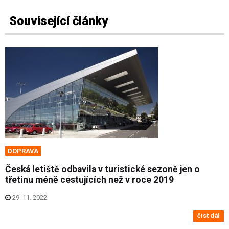
Související články
DOPRAVA
Česká letiště odbavila v turistické sezoně jen o
třetinu méně cestujících než v roce 2019
29. 11. 2022
číst dál