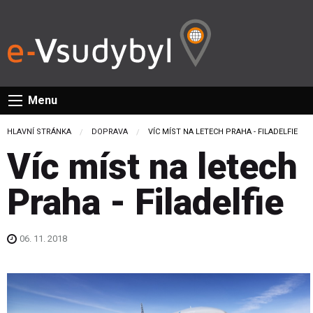
Menu
HLAVNÍ STRÁNKA
DOPRAVA
CURRENT:
VÍC MÍST NA LETECH PRAHA - FILADELFIE
Víc míst na letech
Praha - Filadelfie
06. 11. 2018