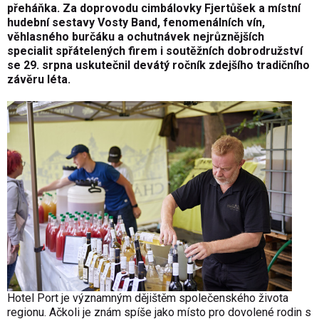
přeháňka. Za doprovodu cimbálovky Fjertůšek a místní
hudební sestavy Vosty Band, fenomenálních vín,
věhlasného burčáku a ochutnávek nejrůznějších
specialit spřátelených firem i soutěžních dobrodružství
se 29. srpna uskutečnil devátý ročník zdejšího tradičního
závěru léta.
Hotel Port je významným dějištěm společenského života
regionu. Ačkoli je znám spíše jako místo pro dovolené rodin s