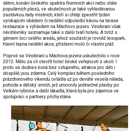
dětmi, konání širokého spektra firemních akcí nebo stále
populárních plesů, ve skutečnosti je také vyhledávanou
zastávkou řady místních, kteří si chtějí zpestřit týden
vynikajícím obědem či nedělní odpolední kávou na terase
restaurace s výhledem na Máchovo jezero. Vinobraní však
návštěvníky seznamuje také s další tváří hotelu. A totiž s
géniem loci celého areálu, jehož součástí je rovněž lesopark,
hlavní tepna nedělní akce, přístavní molo či vlastní pláž.
Poprvé se Vinobraní u Máchova jezera uskutečnilo v roce
2012. Mělo za cíl otevřít hotel široké veřejnosti z okolí. I
proto se dodnes koná bez vstupného, atrakce pro děti i
dospělé jsou zdarma. Celý komplex během posledního
prázdninového víkendu ovládla už po deváté veselá nálada,
pohoda a dětský smích, jež umocnily jedinečné plavby po
Velkém rybníce a další lákadla, která byla pro zájemce ve
spolupráci s partnery přichystána.