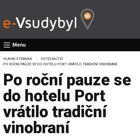
Menu
HLAVNÍ STRÁNKA
HOTELNICTVÍ
CURRENT:
PO ROČNÍ PAUZE SE DO HOTELU PORT VRÁTILO TRADIČNÍ VINOBRANÍ
Po roční pauze se
do hotelu Port
vrátilo tradiční
vinobraní