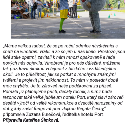
„Máme velkou radost, že se po roční odmlce návštěvníci s
chutí na vinobraní vrátili a že se jim u nás líbilo. Přestože jsou
lidé stále opatrní, zavítali k nám mnozí opakovaně a řada
nových nás objevila. Vinobraní je pro nás důležité, můžeme
tak pozdravit širokou veřejnost z blízkého i vzdálenějšího
okolí. Je to příležitost, jak se potkat s mnohými známými
tvářemi a projevit jim náklonnost. To nám v poslední době
moc chybělo. Je to zároveň naše poděkování za přízeň.
Pomalu již plánujeme příští, desátý ročník, s nímž bude
rezonovat také velké jubileum hotelu Port, který slaví zároveň
desáté výročí od velké rekonstrukce a dvacáté narozeniny od
doby, kdy začal fungovat pod vlajkou Regata Čechy,“
připomněla Zuzana Burešová, ředitelka hotelu Port.
Připravila Kateřina Šimková.