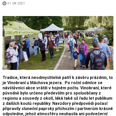
31. 08. 2021
Tradice, která neodmyslitelně patří k závěru prázdnin, to
je Vinobraní u Máchova jezera. Po roční odmlce se
návštěvnici akce vrátili v hojném počtu. Vinobraní, které
původně bylo určeno především pro spoluobčany z
regionu a sousedy z okolí, láká také už řadu let publikum
z dalších koutů republiky. Navzdory předpovědi počasí
připravily sluneční paprsky příchozím i partnerům krásné
odpoledne, jehož atmosféru neuhasila ani podvečerní