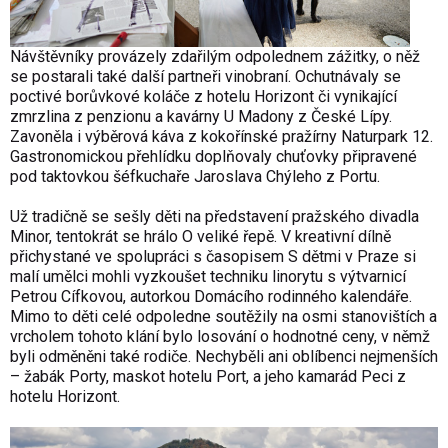
Návštěvníky provázely zdařilým odpolednem zážitky, o něž
se postarali také další partneři vinobraní. Ochutnávaly se
poctivé borůvkové koláče z hotelu Horizont či vynikající
zmrzlina z penzionu a kavárny U Madony z České Lípy.
Zavoněla i výběrová káva z kokořínské pražírny Naturpark 12.
Gastronomickou přehlídku doplňovaly chuťovky připravené
pod taktovkou šéfkuchaře Jaroslava Chýleho z Portu.
Už tradičně se sešly děti na představení pražského divadla
Minor, tentokrát se hrálo O veliké řepě. V kreativní dílně
přichystané ve spolupráci s časopisem S dětmi v Praze si
malí umělci mohli vyzkoušet techniku linorytu s výtvarnicí
Petrou Cífkovou, autorkou Domácího rodinného kalendáře.
Mimo to děti celé odpoledne soutěžily na osmi stanovištích a
vrcholem tohoto klání bylo losování o hodnotné ceny, v němž
byli odměněni také rodiče. Nechyběli ani oblíbenci nejmenších
– žabák Porty, maskot hotelu Port, a jeho kamarád Peci z
hotelu Horizont.