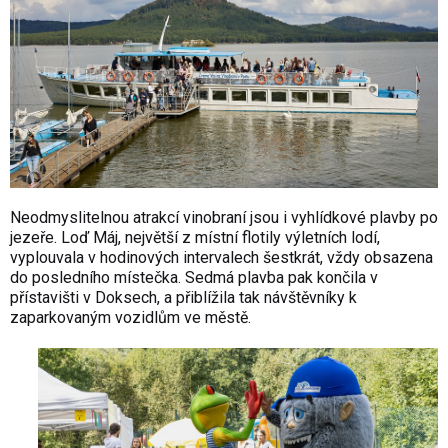
Neodmyslitelnou atrakcí vinobraní jsou i vyhlídkové plavby po
jezeře. Loď Máj, největší z místní flotily výletních lodí,
vyplouvala v hodinových intervalech šestkrát, vždy obsazena
do posledního místečka. Sedmá plavba pak končila v
přístavišti v Doksech, a přiblížila tak návštěvníky k
zaparkovaným vozidlům ve městě.