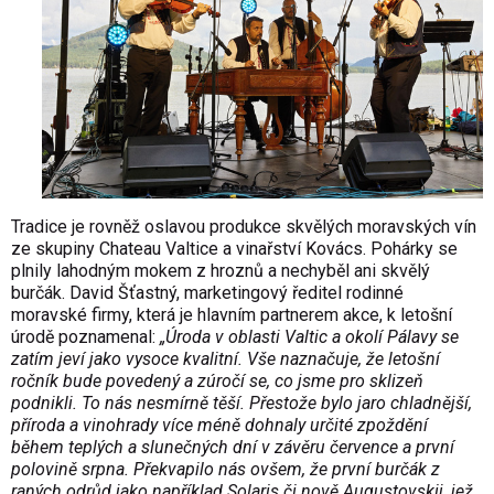
Tradice je rovněž oslavou produkce skvělých moravských vín
ze skupiny Chateau Valtice a vinařství Kovács. Pohárky se
plnily lahodným mokem z hroznů a nechyběl ani skvělý
burčák. David Šťastný, marketingový ředitel rodinné
moravské firmy, která je hlavním partnerem akce, k letošní
úrodě poznamenal:
„Úroda v oblasti Valtic a okolí Pálavy se
zatím jeví jako vysoce kvalitní. Vše naznačuje, že letošní
ročník bude povedený a zúročí se, co jsme pro sklizeň
podnikli. To nás nesmírně těší. Přestože bylo jaro chladnější,
příroda a vinohrady více méně dohnaly určité zpoždění
během teplých a slunečných dní v závěru července a první
polovině srpna. Překvapilo nás ovšem, že první burčák z
raných odrůd jako například Solaris či nově Augustovskij, jež