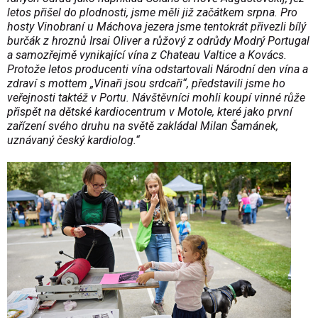
letos přišel do plodnosti, jsme měli již začátkem srpna. Pro
hosty Vinobraní u Máchova jezera jsme tentokrát přivezli bílý
burčák z hroznů Irsai Oliver a růžový z odrůdy Modrý Portugal
a samozřejmě vynikající vína z Chateau Valtice a Kovács.
Protože letos producenti vína odstartovali Národní den vína a
zdraví s mottem „Vinaři jsou srdcaři“, představili jsme ho
veřejnosti taktéž v Portu. Návštěvníci mohli koupí vinné růže
přispět na dětské kardiocentrum v Motole, které jako první
zařízení svého druhu na světě zakládal Milan Šamánek,
uznávaný český kardiolog.“