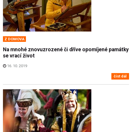
Z DOMOVA
Na mnohé znovuzrozené či dříve opomíjené památky
se vrací život
16. 10. 2019
číst dál