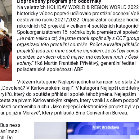
Doprovodný program pro odborníky
Na veletrzích HOLIDAY WORLD & REGION WORLD 2022
historicky vůbec poprvé udělovalo prestižní ocenění Vel
cestovního ruchu 2021/2022. Organizátor soutěže hodnot
rekordních 52 projektů v celkem 4 soutěžních kategoriích
Spoluorganizátorem 15. ročníku byla premiérově společ
„Je nám velkou ctí, že jsme mohli spojit síly s COT grou
organizaci této prestižní soutěže. Počet a kvalita přihlá
projektů jsou pro mne osobně signálem, že byť byl covi
postižen ze všech oborů nejvíc, má cestovní ruch v Česk
kořeny,“
říká Martin František Přívětivý, generální ředitel
pořadatelské společnosti ABF.
Vítězem kategorie Nejlepší jednotná kampaň se stala Živ
Dovolená? V Karlovarském kraji!“. V kategorii Nejlepší udržiteln
 rytířů, který do soutěže přihlásil spolek téhož jména. Nejlepším
esta za pivem Karlovarským krajem, který vznikl s cílem podpoř
oblasti cestovního ruchu. Jako nejlepší elektronický projekt byl v 
our po jižní Moravě“, který přihlásilo Brno Convention Bureau.
g Business
nání mezi
ch. Do