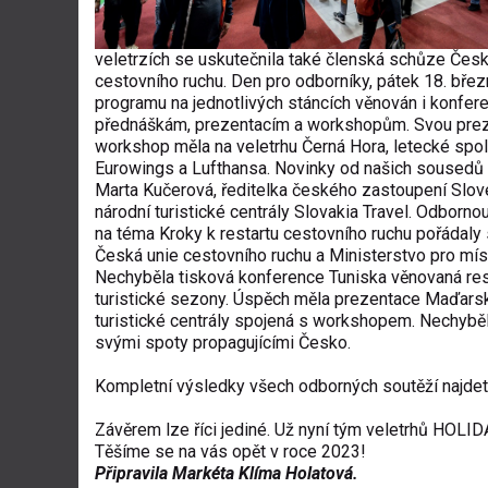
veletrzích se uskutečnila také členská schůze Česk
cestovního ruchu. Den pro odborníky, pátek 18. břez
programu na jednotlivých stáncích věnován i konfer
přednáškám, prezentacím a workshopům. Svou prez
workshop měla na veletrhu Černá Hora, letecké spo
Eurowings a Lufthansa. Novinky od našich sousedů
Marta Kučerová, ředitelka českého zastoupení Slo
národní turistické centrály Slovakia Travel. Odborno
na téma Kroky k restartu cestovního ruchu pořádaly
Česká unie cestovního ruchu a Ministerstvo pro míst
Nechyběla tisková konference Tuniska věnovaná res
turistické sezony. Úspěch měla prezentace Maďars
turistické centrály spojená s workshopem. Nechyběl
svými spoty propagujícími Česko.
Kompletní výsledky všech odborných soutěží najde
Závěrem lze říci jediné. Už nyní tým veletrhů HOL
Těšíme se na vás opět v roce 2023!
Připravila Markéta Klíma Holatová.