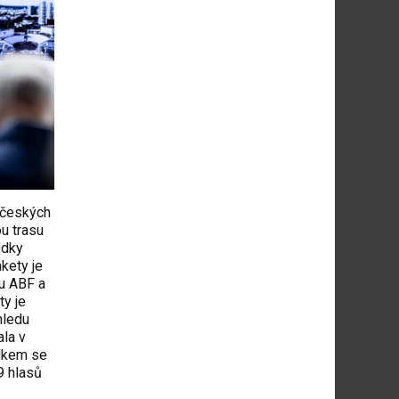
b českých
u trasu
edky
kety je
u ABF a
ty je
hledu
ala v
elkem se
9 hlasů