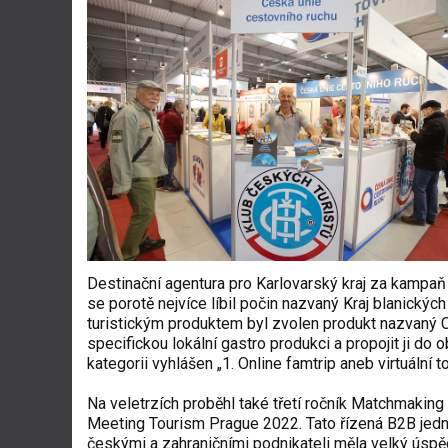
Destinační agentura pro Karlovarský kraj za kampaň „
se porotě nejvíce líbil počin nazvaný Kraj blanických
turistickým produktem byl zvolen produkt nazvaný C
specifickou lokální gastro produkci a propojit ji do 
kategorii vyhlášen „1. Online famtrip aneb virtuální t
Na veletrzích proběhl také třetí ročník Matchmakin
Meeting Tourism Prague 2022. Tato řízená B2B jed
českými a zahraničními podnikateli měla velký úspě