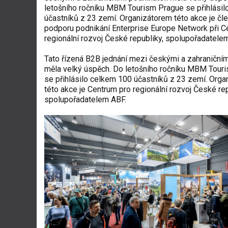
letošního ročníku MBM Tourism Prague se přihlási
účastníků z 23 zemí. Organizátorem této akce je čle
podporu podnikání Enterprise Europe Network při C
regionální rozvoj České republiky, spolupořadatele
Tato řízená B2B jednání mezi českými a zahraničním
měla velký úspěch. Do letošního ročníku MBM Tour
se přihlásilo celkem 100 účastníků z 23 zemí. Org
této akce je Centrum pro regionální rozvoj České rep
spolupořadatelem ABF.