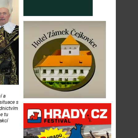
í a
situace s
ednictvím
e tu
akcí