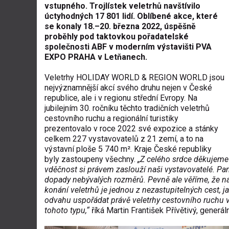
vstupného. Trojlístek veletrhů navštívilo
úctyhodných 17 801 lidí. Oblíbené akce, které
se konaly 18.–20. března 2022, úspěšně
proběhly pod taktovkou pořadatelské
společnosti ABF v moderním výstavišti PVA
EXPO PRAHA v Letňanech.
Veletrhy HOLIDAY WORLD & REGION WORLD jsou
nejvýznamnější akcí svého druhu nejen v České
republice, ale i v regionu střední Evropy. Na
jubilejním 30. ročníku těchto tradičních veletrhů
cestovního ruchu a regionální turistiky
prezentovalo v roce 2022 své expozice a stánky
celkem 227 vystavovatelů z 21 zemí, a to na
výstavní ploše 5 740 m². Kraje České republiky
byly zastoupeny všechny.
„Z celého srdce děkujeme
vděčnost si právem zaslouží naši vystavovatelé. Pan
dopady nebývalých rozměrů. Pevně ale věříme, že na
konání veletrhů je jednou z nezastupitelných cest, j
odvahu uspořádat právě veletrhy cestovního ruchu v t
tohoto typu,“
říká Martin František Přívětivý, generál