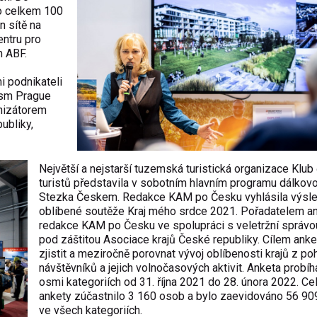
lo celkem 100
n sítě na
entru pro
m ABF.
i podnikateli
ism Prague
anizátorem
ubliky,
Největší a nejstarší tuzemská turistická organizace Klu
turistů představila v sobotním hlavním programu dálkovo
Stezka Českem. Redakce KAM po Česku vyhlásila výsl
oblíbené soutěže Kraj mého srdce 2021. Pořadatelem an
redakce KAM po Česku ve spolupráci s veletržní správo
pod záštitou Asociace krajů České republiky. Cílem anke
zjistit a meziročně porovnat vývoj oblíbenosti krajů z po
návštěvníků a jejich volnočasových aktivit. Anketa probíh
osmi kategoriích od 31. října 2021 do 28. února 2022. C
ankety zúčastnilo 3 160 osob a bylo zaevidováno 56 90
ve všech kategoriích.