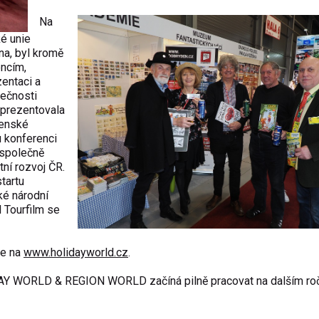
Na
é unie
na, byl kromě
encím,
entaci a
lečnosti
 prezentovala
venské
u konferenci
 společně
ní rozvoj ČR.
tartu
ké národní
 Tourfilm se
te na
www.holidayworld.cz
.
IDAY WORLD & REGION WORLD začíná pilně pracovat na dalším roč