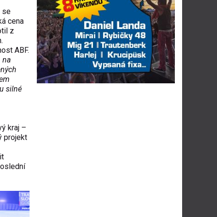
 se
ká cena
il z
.
nost ABF.
p na
šených
dem
u silné
ý kraj –
ý projekt
it
poslední