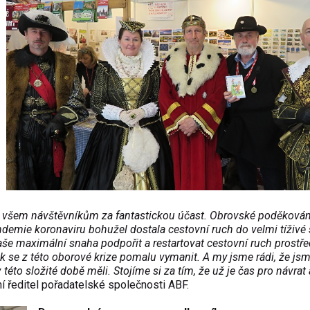
 všem návštěvníkům za fantastickou účast. Obrovské poděkován
demie koronaviru bohužel dostala cestovní ruch do velmi tíživé 
še maximální snaha podpořit a restartovat cestovní ruch prostř
ak se z této oborové krize pomalu vymanit. A my jsme rádi, že jsm
éto složité době měli. Stojíme si za tím, že už je čas pro návrat 
ní ředitel pořadatelské společnosti ABF.