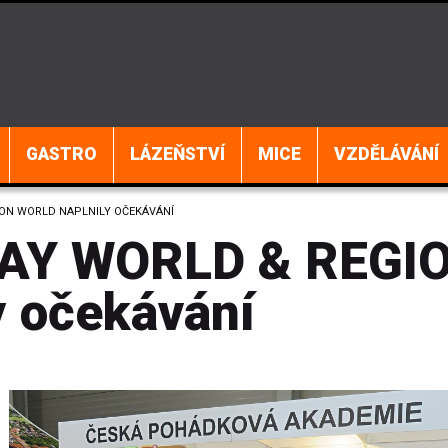
GASTRO
LÁZEŇSTVÍ
MICE
VZDĚLÁVÁNÍ
ION WORLD NAPLNILY OČEKÁVÁNÍ
DAY WORLD & REGI
 očekávání