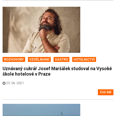
ROZHOVORY
VZDĚLÁVÁNÍ
GASTRO
HOTELNICTVÍ
Uznávaný cukrář Josef Maršálek studoval na Vysoké
škole hotelové v Praze
25. 06. 2021
číst dál