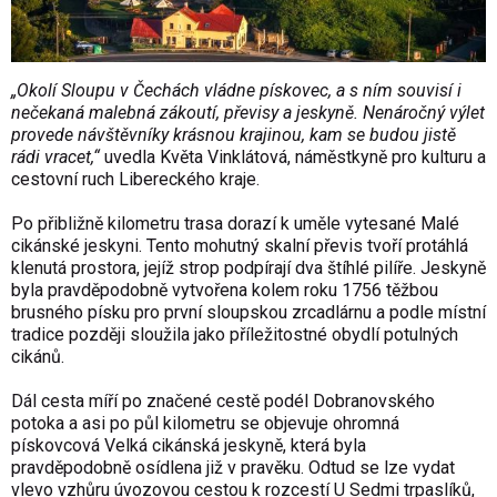
„Okolí Sloupu v Čechách vládne pískovec, a s ním souvisí i
nečekaná malebná zákoutí, převisy a jeskyně. Nenáročný výlet
provede návštěvníky krásnou krajinou, kam se budou jistě
rádi vracet,“
uvedla Květa Vinklátová, náměstkyně pro kulturu a
cestovní ruch Libereckého kraje.
Po přibližně kilometru trasa dorazí k uměle vytesané Malé
cikánské jeskyni. Tento mohutný skalní převis tvoří protáhlá
klenutá prostora, jejíž strop podpírají dva štíhlé pilíře. Jeskyně
byla pravděpodobně vytvořena kolem roku 1756 těžbou
brusného písku pro první sloupskou zrcadlárnu a podle místní
tradice později sloužila jako příležitostné obydlí potulných
cikánů.
Dál cesta míří po značené cestě podél Dobranovského
potoka a asi po půl kilometru se objevuje ohromná
pískovcová Velká cikánská jeskyně, která byla
pravděpodobně osídlena již v pravěku. Odtud se lze vydat
vlevo vzhůru úvozovou cestou k rozcestí U Sedmi trpaslíků,