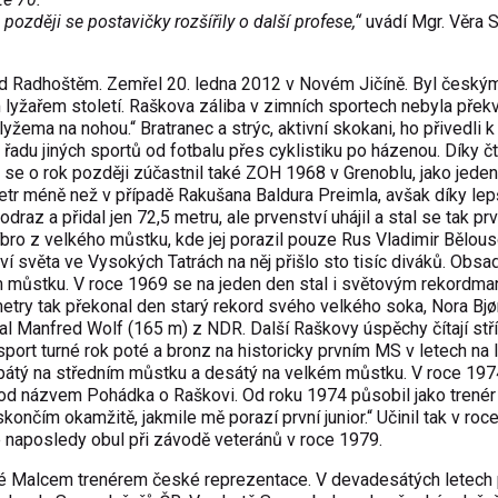
zději se postavičky rozšířily o další profese,“
uvádí Mgr. Věra S
od Radhoštěm
. Zemřel
20. ledna
2012
v
Novém Jičín
ě. Byl český
lyžařem století. Raškova záliba v zimních sportech nebyla překv
lyžema na nohou.“ Bratranec a strýc, aktivní skokani, ho přivedli k
 řadu jiných sportů od
fotbalu
přes
cyklistiku
po
házenou
. Díky č
se o rok později zúčastnil také
ZOH 1968 v Grenoblu
, jako jeden
 metr méně než v případě Rakušana
Baldura Preimla
, avšak díky le
draz a přidal jen 72,5 metru, ale prvenství uhájil a stal se tak pr
íbro z velkého můstku, kde jej porazil pouze Rus
Vladimir Bělou
tví světa ve
Vysokých Tatrách
na něj přišlo sto tisíc diváků. Obsad
m můstku. V roce 1969 se na jeden den stal i světovým rekordm
metry tak překonal den starý rekord svého velkého soka, Nora
Bjø
zal
Manfred Wolf
(165 m) z
NDR
. Další Raškovy úspěchy čítají stř
port turné rok poté a bronz na historicky prvním
MS v letech na 
 pátý na středním můstku a desátý na velkém můstku. V roce 197
od názvem Pohádka o Raškovi. Od roku 1974 působil jako trenér
končím okamžitě, jakmile mě porazí první junior.“ Učinil tak v ro
e naposledy obul při závodě veteránů v roce 1979.
 Malcem trenérem české reprezentace. V devadesátých letech 