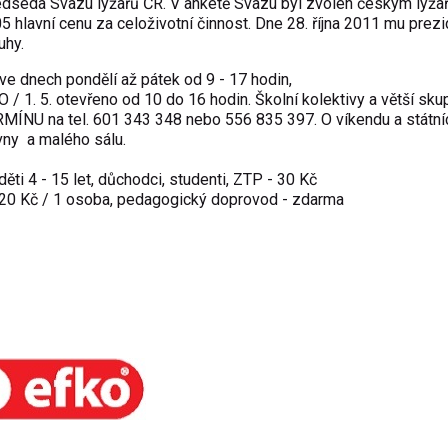
edseda Svazu lyžařů ČR. V anketě Svazu byl zvolen českým lyž
05 hlavní cenu za celoživotní činnost. Dne 28. října 2011 mu
prezi
uhy
.
 ve dnech pondělí až pátek od 9 - 17 hodin,
 / 1. 5. otevřeno od 10 do 16 hodin. Školní kolektivy a větší sku
MÍNU na tel. 601 343 348 nebo 556 835 397. O víkendu a státní
vny a malého sálu.
ěti 4 - 15 let, důchodci, studenti, ZTP - 30 Kč
20 Kč / 1 osoba, pedagogický doprovod - zdarma