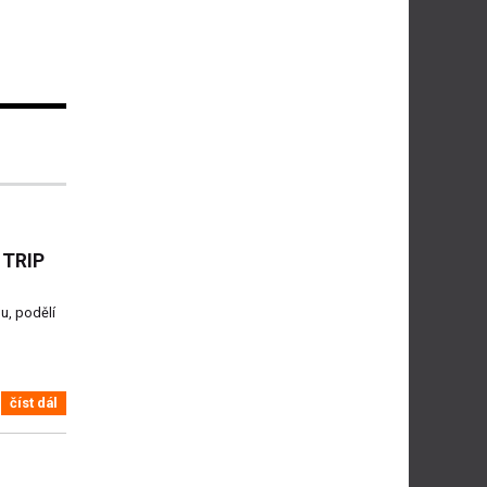
M TRIP
u, podělí
číst dál