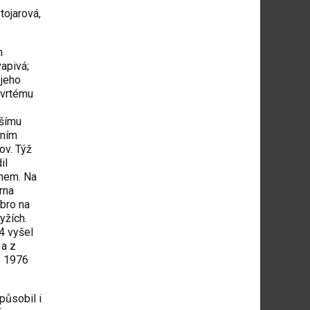
tojarová,
m
apivá;
 jeho
tvrtému
pšímu
vním
sov
. Týž
il
anem. Na
rna
íbro na
lyžích
.
4 vyšel
 a z
ce 1976
působil i