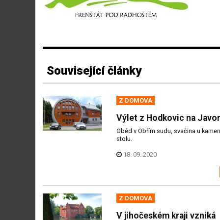
Související články
Z DOMOVA
Výlet z Hodkovic na Javor
Oběd v Obřím sudu, svačina u kame
stolu.
18. 09. 2020
Z DOMOVA
V jihočeském kraji vzniká