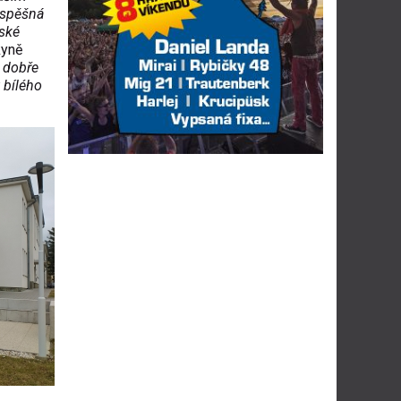
Úspěšná
eské
kyně
 dobře
 bílého