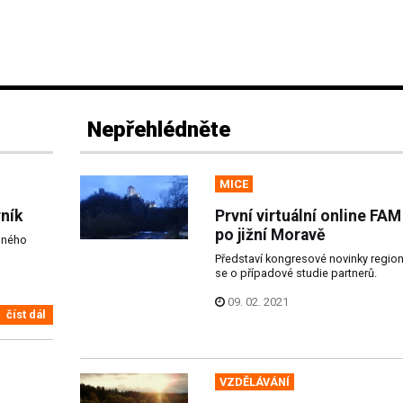
Nepřehlédněte
MICE
ník
První virtuální online FA
po jižní Moravě
nného
Představí kongresové novinky region
se o případové studie partnerů.
09. 02. 2021
číst dál
VZDĚLÁVÁNÍ