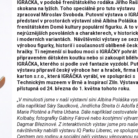
IGRÁČKA, v podobě frenštátského rodáka Jiřího Raš
skokana na lyžích. Toho speciálně pro tuto výstavu
zpracoval Miroslav Svoboda. Putovní výstava o IG
představí v prostorách výstavní síně Albína Poláška
frenštátském Domě kultury populární figurku. A to v
nejrůznějších povoláních a charakterech, v historic
i moderních variantách. Návštěvníci výstavy se sez
výrobou figurky, historií i současností oblíbené čes
hračky. Ti nejmenší si budou moci s IGRÁČKY pohrát
připraveném dětském koutku nebo si zakoupit bíléh
IGRÁČKA, kterého si podle své fantazie vyzdobí. Pu
výstavu připravil český výrobce her a hraček, firma
karton s.r.o., která IGRÁČKA vyrábí, ve spolupráci s
Technickým muzeem v Brně a Inspirací Zlín. Výstav
přístupná od 24. března do 1. května tohoto roku.
„V minulosti jsme v naší výstavní síni Albína Poláška vys
díla například Sáry Saudkové, Jindřicha Štreita či Adolfa 
Marie Plotěné a Petra Urbana. Dále například cestovatele 
Kolbaby, fotografky Gábiny Fárové nebo kostýmní výtvarn
Dagmar Březinové. Z interaktivních výstav jsme pro naše
návštěvníky nabídli výstavu IQ Parku Liberec, ve spoluprá
Centrem pro rodinu a sociální péči výstavu věnovanou 