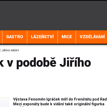
GASTRO
LÁZEŇSTVÍ
MICE
VZDĚLÁVÁNÍ
Ě JIŘÍHO RAŠKY
k v podobě Jiřího
Výstava Fenomén Igráček míří do Frenštátu pod Ra
Mezi exponáty bude k vidění také originální figurka