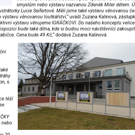
smyslům nebo výstavu nazvanou Zdeněk Miler dětem. 
lustrátorky Lucie Seifertové. Měli jsme také výstavu věnovanou č
o výstavu věnovanou loutkářství,“
uvádí Zuzana Kalinová, zástup
eraktivní výstavu věnujeme IGRÁČKOVI. Do našeho konceptu velice
ispozici bude také dílna, kde si budou moci návštěvníci zakoupit
rabičce. Cena bude 49 Kč,“
dodává Zuzana Kalinová.
ční
také
dráhy
n, s.
e těší
se
RÁČKY
e nebo
ze 70.