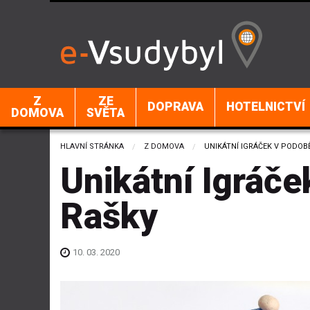
Z
ZE
DOPRAVA
HOTELNICTVÍ
DOMOVA
SVĚTA
HLAVNÍ STRÁNKA
Z DOMOVA
CURRENT:
UNIKÁTNÍ IGRÁČEK V PODOB
Unikátní Igráče
Rašky
10. 03. 2020