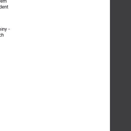
ařem
dent
piny -
ch