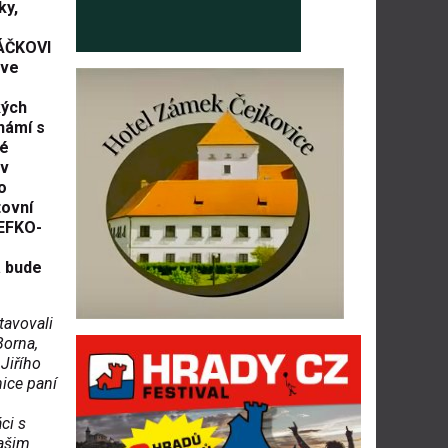
ky,
RÁČKOVI
 ve
kých
námí s
ké
 v
o
tovní
 EFKO-
a bude
tavovali
Borna,
Jiřího
ice paní
ci s
našim