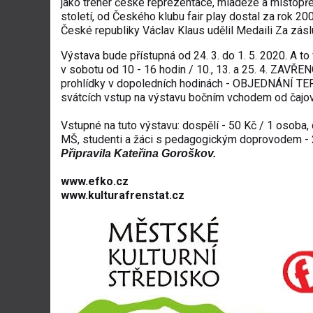
jako trenér české reprezentace, mládeže a místopř
století, od Českého klubu fair play dostal za rok 20
České republiky
Václav Klaus
udělil
Medaili Za zásl
Výstava bude přístupná od 24. 3. do 1. 5. 2020. A to
v sobotu od 10 - 16 hodin / 10., 13. a 25. 4. ZAVŘENO
prohlídky v dopoledních hodinách - OBJEDNÁNÍ TER
svátcích vstup na výstavu bočním vchodem od čajo
Vstupné na tuto výstavu: dospělí - 50 Kč / 1 osoba, d
MŠ, studenti a žáci s pedagogickým doprovodem - 
Připravila Kateřina Goroškov.
www.efko.cz
www.kulturafrenstat.cz