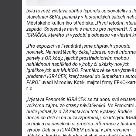
byla rovněž výstava obřího leporela spisovatelky a i
stavebnici SEVa, panenky v historických šatech neb
Městského kulturního střediska.
„První letošní int
zapadá. Spojená je navíc s hernou pro nejmenší. K d
IGRÁČKA, kterého si vyzdobí a odnesou ve vlastní k
„Pro expozici ve Frenštátě jsme připravili spoustu
novinek. Na návštěvníky čekají zbrusu nové informa
panely s QR kódy, jejichž prostřednictvím mohou
nahlédnout například do výroby či ukázky nových
Igráčkových aut MultiGO. Premiérově se na výstavě 
představí IGRÁČEK, který zasedl do Superkartu auto
FARO,“
uvádí Miroslav Kotík, majitel firmy EFKO-karto
r. o.
„Výstava Fenomén IGRÁČEK se za dobu své existenc
velkému zájmu ze strany návštěvníků. Ve Frenštátě 
bude jednat již o 78 zastavení této výstavy. Rodiče
dnešních dětí si na ní zavzpomínají, se kterými IG
si hráli a na panelech si pročtou informace z histori
výroby. Děti si s IGRÁČKEM pohrají v připraveném
dětském koutku. Nebudou chybět ani starší figurky 