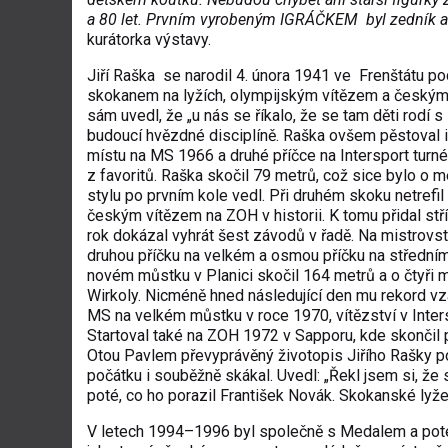
a 80 let. Prvním vyrobeným IGRÁČKEM byl zedník a po
kurátorka výstavy.
Jiří Raška se narodil
4. února
1941
ve
Frenštátu p
skokanem na lyžích
, olympijským vítězem a českým 
sám uvedl, že „u nás se říkalo, že se tam děti rodí s 
budoucí hvězdné disciplíně. Raška ovšem pěstoval i
místu na MS 1966 a druhé příčce na
Intersport turné
z favoritů. Raška skočil 79 metrů, což sice bylo o
stylu po prvním kole vedl. Při druhém skoku netrefil o
českým vítězem na ZOH v historii. K tomu přidal stř
rok dokázal vyhrát šest závodů v řadě. Na mistrovs
druhou příčku na velkém a osmou příčku na střední
novém můstku v
Planici
skočil 164 metrů a o čtyři 
Wirkoly
. Nicméně hned následující den mu rekord v
MS na velkém můstku v roce 1970, vítězství v Inters
Startoval také na
ZOH 1972 v Sapporu
, kde skončil
Otou Pavlem převyprávěný životopis Jiřího Rašky p
počátku i souběžně skákal. Uvedl: „Řekl jsem si, že s
poté, co ho porazil František Novák. Skokanské lyž
V letech 1994–1996 byl společně s Medalem a poté