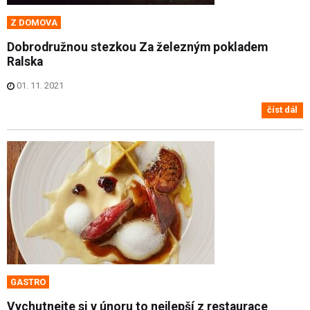
Z DOMOVA
Dobrodružnou stezkou Za železným pokladem
Ralska
01. 11. 2021
číst dál
GASTRO
Vychutnejte si v únoru to nejlepší z restaurace