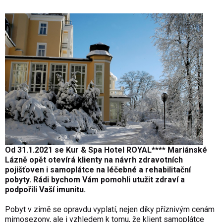
Od 31.1.2021 se Kur & Spa Hotel ROYAL
**** Mariánské
Lázně opět otevírá klienty na návrh zdravotních
pojišťoven i samoplátce na léčebné a rehabilitační
pobyty. Rádi bychom Vám pomohli utužit zdraví a
podpořili Vaší imunitu.
Pobyt v zimě se opravdu vyplatí, nejen díky příznivým cenám
mimosezony, ale i vzhledem k tomu, že klient samoplátce