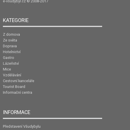
e-vsudybyl.cz
© 2008-2017
KATEGORIE
Z domova
Ze světa
Doprava
Hotelnictví
Gastro
Lázeňství
Mice
Vzdělávání
Cestovní kanceláře
Tourist Board
Informační centra
INFORMACE
Představení Všudybylu