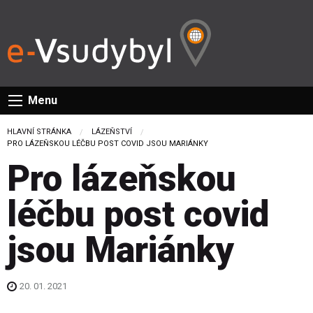
Menu
HLAVNÍ STRÁNKA
LÁZEŇSTVÍ
CURRENT:
PRO LÁZEŇSKOU LÉČBU POST COVID JSOU MARIÁNKY
Pro lázeňskou
léčbu post covid
jsou Mariánky
20. 01. 2021