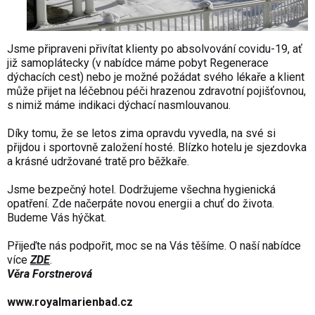
Jsme připraveni přivítat klienty po absolvování covidu-19, ať
již samoplátecky (v nabídce máme pobyt Regenerace
dýchacích cest) nebo je možné požádat svého lékaře a klient
může přijet na léčebnou péči hrazenou zdravotní pojišťovnou,
s nimiž máme indikaci dýchací nasmlouvanou.
Díky tomu, že se letos zima opravdu vyvedla, na své si
přijdou i sportovně založení hosté. Blízko hotelu je sjezdovka
a krásné udržované tratě pro běžkaře.
Jsme bezpečný hotel. Dodržujeme všechna hygienická
opatření. Zde načerpáte novou energii a chuť do života.
Budeme Vás hýčkat.
Přijeďte nás podpořit, moc se na Vás těšíme. O naší nabídce
více
ZDE
.
Věra Forstnerová
www.royalmarienbad.cz