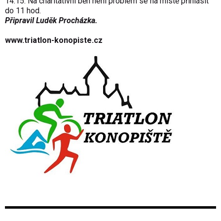
14.15. Na charitativní běh není problém se na místě přihlásit
do 11 hod.
Připravil Luděk Procházka.
www.triatlon-konopiste.cz