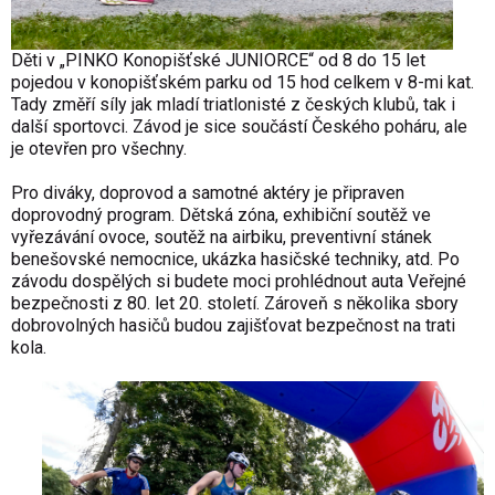
Děti v „PINKO Konopišťské JUNIORCE“ od 8 do 15 let
pojedou v konopišťském parku od 15 hod celkem v 8-mi kat.
Tady změří síly jak mladí triatlonisté z českých klubů, tak i
další sportovci. Závod je sice součástí Českého poháru, ale
je otevřen pro všechny.
Pro diváky, doprovod a samotné aktéry je připraven
doprovodný program. Dětská zóna, exhibiční soutěž ve
vyřezávání ovoce, soutěž na airbiku, preventivní stánek
benešovské nemocnice, ukázka hasičské techniky, atd. Po
závodu dospělých si budete moci prohlédnout auta Veřejné
bezpečnosti z 80. let 20. století. Zároveň s několika sbory
dobrovolných hasičů budou zajišťovat bezpečnost na trati
kola.