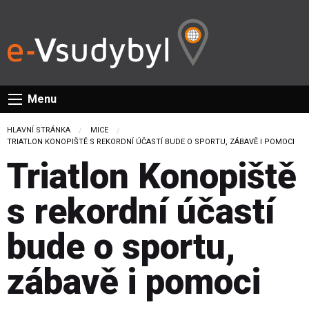
Menu
HLAVNÍ STRÁNKA
MICE
CURRENT:
TRIATLON KONOPIŠTĚ S REKORDNÍ ÚČASTÍ BUDE O SPORTU, ZÁBAVĚ I POMOCI
Triatlon Konopiště
s rekordní účastí
bude o sportu,
zábavě i pomoci