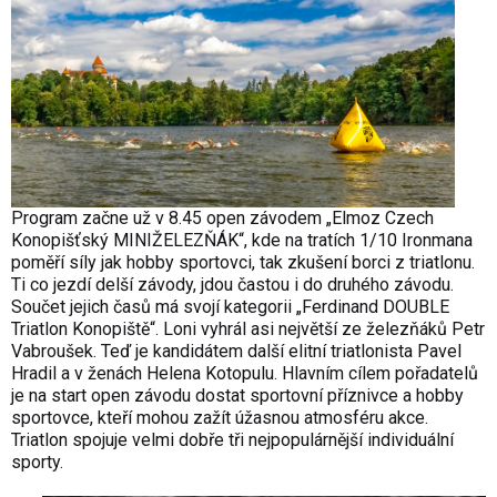
Program začne už v 8.45 open závodem „Elmoz Czech
Konopišťský MINIŽELEZŇÁK“, kde na tratích 1/10 Ironmana
poměří síly jak hobby sportovci, tak zkušení borci z triatlonu.
Ti co jezdí delší závody, jdou častou i do druhého závodu.
Součet jejich časů má svojí kategorii „Ferdinand DOUBLE
Triatlon Konopiště“. Loni vyhrál asi největší ze železňáků Petr
Vabroušek. Teď je kandidátem další elitní triatlonista Pavel
Hradil a v ženách Helena Kotopulu. Hlavním cílem pořadatelů
je na start open závodu dostat sportovní příznivce a hobby
sportovce, kteří mohou zažít úžasnou atmosféru akce.
Triatlon spojuje velmi dobře tři nejpopulárnější individuální
sporty.