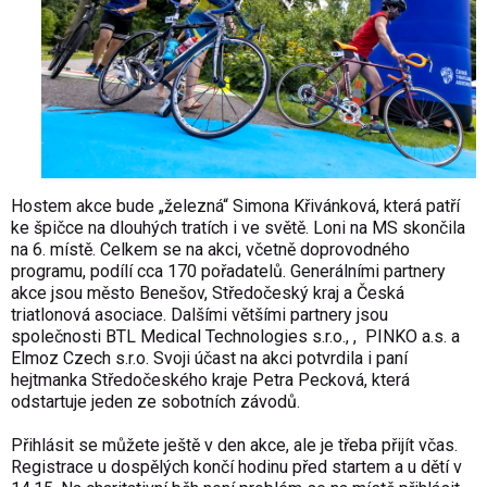
Hostem akce bude „železná“ Simona Křivánková, která patří
ke špičce na dlouhých tratích i ve světě. Loni na MS skončila
na 6. místě. Celkem se na akci, včetně doprovodného
programu, podílí cca 170 pořadatelů. Generálními partnery
akce jsou město Benešov, Středočeský kraj a Česká
triatlonová asociace. Dalšími většími partnery jsou
společnosti BTL Medical Technologies s.r.o., , PINKO a.s. a
Elmoz Czech s.r.o. Svoji účast na akci potvrdila i paní
hejtmanka Středočeského kraje Petra Pecková, která
odstartuje jeden ze sobotních závodů.
Přihlásit se můžete ještě v den akce, ale je třeba přijít včas.
Registrace u dospělých končí hodinu před startem a u dětí v