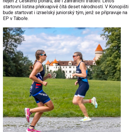
nejen z Českého poháru, ale i zahraniční triatleti. Letos
startovní listina překvapivě čítá deset národností. V Konopišti
bude startovat i izraelský juniorský tým, jenž se připravuje na
EP v Táboře.