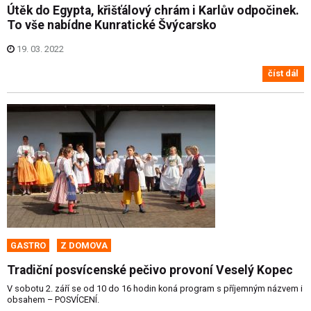
Útěk do Egypta, křišťálový chrám i Karlův odpočinek.
To vše nabídne Kunratické Švýcarsko
19. 03. 2022
číst dál
GASTRO
Z DOMOVA
Tradiční posvícenské pečivo provoní Veselý Kopec
V sobotu 2. září se od 10 do 16 hodin koná program s příjemným názvem i
obsahem – POSVÍCENÍ.