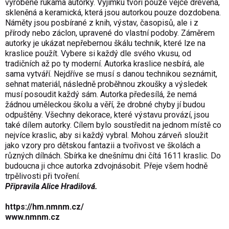
vyrobené rukama autorky. Vyjímku tvoří pouze vejce dřevěná,
skleněná a keramická, která jsou autorkou pouze dozdobena.
Náměty jsou posbírané z knih, výstav, časopisů, ale i z
přírody nebo záclon, upravené do vlastní podoby. Záměrem
autorky je ukázat nepřebernou škálu technik, které lze na
kraslice použít. Vybere si každý dle svého vkusu, od
tradičních až po ty moderní. Autorka kraslice nesbírá, ale
sama vytváří. Nejdříve se musí s danou technikou seznámit,
sehnat materiál, následně proběhnou zkoušky a výsledek
musí posoudit každý sám. Autorka předesílá, že nemá
žádnou uměleckou školu a věří, že drobné chyby jí budou
odpuštěny. Všechny dekorace, které výstavu provází, jsou
také dílem autorky. Cílem bylo soustředit na jednom místě co
nejvíce kraslic, aby si každý vybral. Mohou zárveň sloužit
jako vzory pro dětskou fantazii a tvořivost ve školách a
různých dílnách. Sbírka ke dnešnímu dni čítá 1611 kraslic. Do
budoucna ji chce autorka zdvojnásobit. Přeje všem hodně
trpělivosti při tvoření.
Připravila Alice Hradilová.
https://hm.nmnm.cz/
www.nmnm.cz