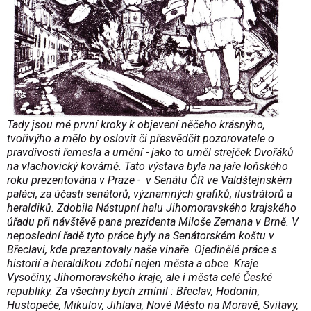
Tady jsou mé první kroky k objevení něčeho krásnýho,
tvořivýho a mělo by oslovit či přesvědčit pozorovatele o
pravdivosti řemesla a umění - jako to uměl strejček Dvořáků
na vlachovický kovárně. Tato výstava byla na jaře loňského
roku prezentována v Praze - v Senátu ČR ve Valdštejnském
paláci, za účasti senátorů, významných grafiků, ilustrátorů a
heraldiků. Zdobila Nástupní halu Jihomoravského krajského
úřadu při návštěvě pana prezidenta Miloše Zemana v Brně. V
neposlední řadě tyto práce byly na Senátorském koštu v
Břeclavi, kde prezentovaly naše vinaře.
Ojedinělé práce s
historií a heraldikou zdobí nejen města a obce Kraje
Vysočiny, Jihomoravského kraje, ale i města celé České
republiky.
Za všechny bych zmínil : Břeclav, Hodonín,
Hustopeče, Mikulov, Jihlava, Nové Město na Moravě, Svitavy,