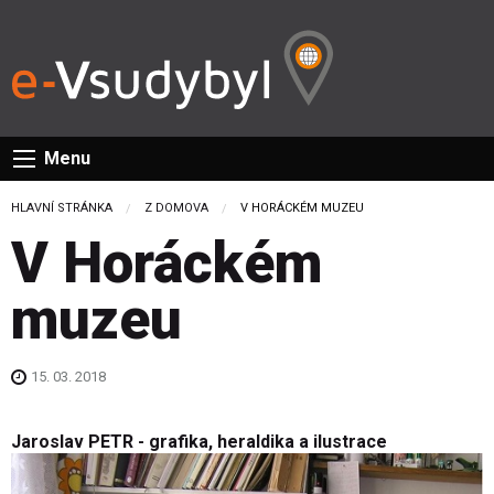
Menu
HLAVNÍ STRÁNKA
Z DOMOVA
CURRENT:
V HORÁCKÉM MUZEU
V Horáckém
muzeu
15. 03. 2018
Jaroslav PETR - grafika, heraldika a ilustrace