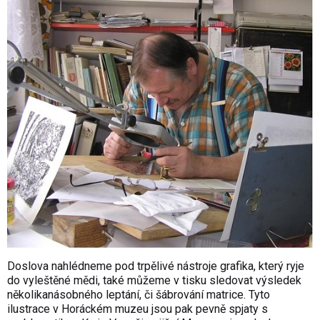
Doslova nahlédneme pod trpělivé nástroje grafika, který ryje
do vyleštěné mědi, také můžeme v tisku sledovat výsledek
několikanásobného leptání, či šábrování matrice. Tyto
ilustrace v Horáckém muzeu jsou pak pevně spjaty s