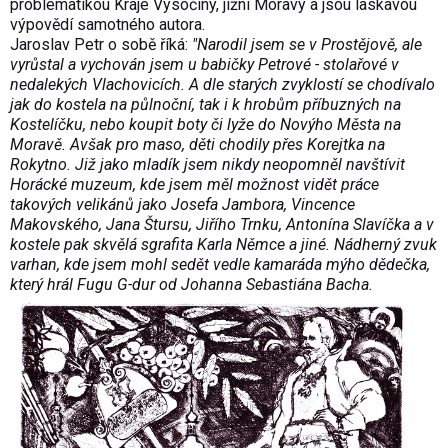
problematikou Kraje Vysočiny, jižní Moravy a jsou laskavou
výpovědí samotného autora.
Jaroslav Petr o sobě říká:
"Narodil jsem se v Prostějově, ale
vyrůstal a vychován jsem u babičky Petrové - stolařové v
nedalekých Vlachovicích. A dle starých zvyklostí se chodívalo
jak do kostela na půlnoční, tak i k hrobům příbuzných na
Kostelíčku, nebo koupit boty či lyže do Novýho Města na
Moravě. Avšak pro maso, děti chodily přes Korejtka na
Rokytno.
Již jako mladík jsem nikdy neopomněl navštívit
Horácké muzeum, kde jsem měl možnost vidět práce
takových velikánů jako Josefa Jambora, Vincence
Makovského, Jana Štursu, Jiřího Trnku, Antonína Slavíčka a v
kostele pak skvělá sgrafita Karla Němce a jiné. Nádherný zvuk
varhan, kde jsem mohl sedět vedle kamaráda mýho dědečka,
který hrál Fugu G-dur od Johanna Sebastiána Bacha.