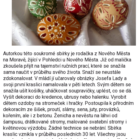
Autorkou této soukromé sbírky je rodačka z Nového Města
na Moravě, žijící v Pohledci u Nového Města. Již od malička
zkoušela přijít na tajemství ručních prací, které se snažila
sama naučit v průběhu svého života. Snaží se neustále
zdokonalovat. V mládí jí učarovaly obrázky Josefa Lady a
svoji první kraslici namalovala v pěti letech. Svým dětem se
snažila ušít košilky, uháčkovat soupravičky, uplést, co se dá.
Vyšít dekoraci do kredence, ubrusy nebo halenku. Vyrobit
dětem ozdoby na stromeček i hračky. Postoupila k přírodním
dekoracím ze šišek, proutí, slámy, sena, juty, provázků,
kořením, ale i z betonu. Ženicha a nevěstu na láhvi od
šampusu, drátkované stromy, malované svatební stromy i
květinovou výzdobu. Žádné technice se nebrání. Sbírka
kraslic vznikla v průběhu posledních 30 let. Všechny jsou