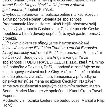
596 kilometrů.
„Mezi téměř čtyřicítkou přednášejících se
kromě Pavla Klegy objeví i velká jména z oblasti
gastronomie,“
doplnil Polášek.
O výhodách plánování a realizací online marketinkových
aktivit pohovoří Roman Stolejda ze společnosti
Programmatic Media. Herec Lukáš Hejlík představí svůj
zajímavý videopočin Gastromapa. Cestuje po celé České
republice a hledá důvody úspěchů různých gastronomických
projektů.
„Čínským blokem se připojujeme k evropsko-čínské
iniciativě nazvané EU-China Tourism Year čili Evropsko-
čínský turistický rok,“
dodal Polášek a prozradil, že pozvání
do Českých Budějovic přijala Angela Fangqi Ye ze
společnosti I TODO TRAVEL (CZECH) s.r.o., která má mimo
jiné pobočky v Pekingu, Paříži, Londýně a zaměřuje se na
incomingový cestovní ruch z Číny. V rámci čínského bloku
se dále představí ZanZan Liu, tlumočnice a průvodkyně
čínských turistů zejména po jižních Čechách. Na závěr
shrne své zkušenosti s asijským cestovním ruchem Martin
Benda, Market Manager ze společnosti Kuoni Group Travel
Experts.
Moderátory 2. ročníku konference budou Josef Maršál a Filip
Horký.