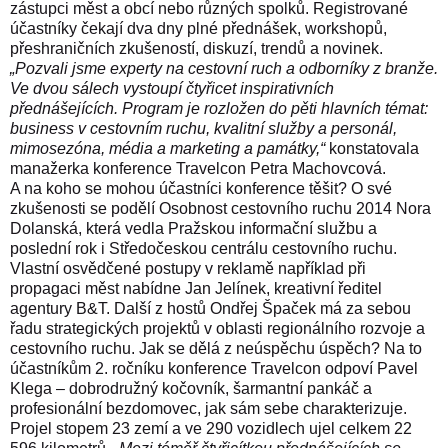
zástupci měst a obcí nebo různých spolků.
Registrované
účastníky čekají dva dny plné přednášek, workshopů,
přeshraničních zkušeností, diskuzí, trendů a novinek.
„Pozvali jsme experty na cestovní ruch a odborníky z branže.
Ve dvou sálech vystoupí čtyřicet inspirativních
přednášejících. Program je rozložen do pěti hlavních témat:
business v cestovním ruchu, kvalitní služby a personál,
mimosezóna, média a marketing a památky,“
konstatovala
manažerka konference Travelcon Petra Machovcová.
A na koho se mohou účastníci konference těšit? O své
zkušenosti se podělí Osobnost cestovního ruchu 2014 Nora
Dolanská, která vedla Pražskou informační službu a
poslední rok i Středočeskou centrálu cestovního ruchu.
Vlastní osvědčené postupy v reklamě například při
propagaci měst nabídne Jan Jelínek, kreativní ředitel
agentury B&T. Další z hostů Ondřej Špaček má za sebou
řadu strategických projektů v oblasti regionálního rozvoje a
cestovního ruchu.
Jak se dělá z neúspěchu úspěch? Na to
účastníkům 2. ročníku konference Travelcon odpoví Pavel
Klega – dobrodružný kočovník, šarmantní pankáč a
profesionální bezdomovec, jak sám sebe charakterizuje.
Projel stopem 23 zemí a ve 290 vozidlech ujel celkem 22