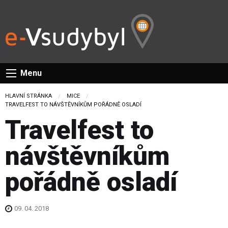
Menu
HLAVNÍ STRÁNKA
MICE
CURRENT:
TRAVELFEST TO NÁVŠTĚVNÍKŮM POŘÁDNĚ OSLADÍ
Travelfest to
návštěvníkům
pořádně osladí
09. 04. 2018