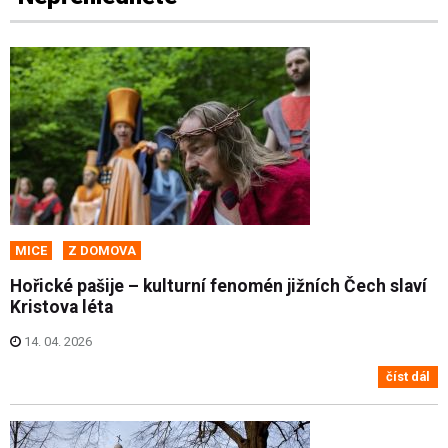
MICE
Z DOMOVA
Hořické pašije – kulturní fenomén jižních Čech slaví
Kristova léta
14. 04. 2026
číst dál