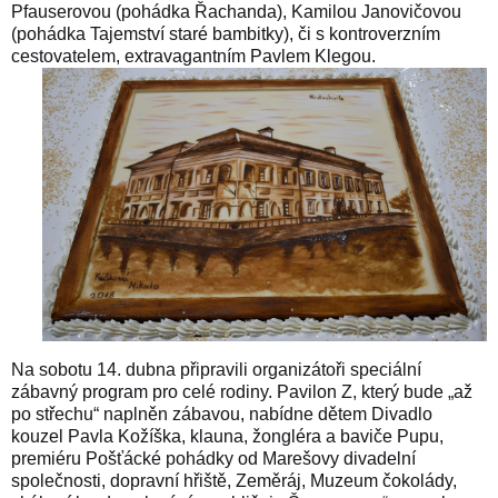
Pfauserovou (pohádka Řachanda), Kamilou Janovičovou
(pohádka Tajemství staré bambitky), či s kontroverzním
cestovatelem, extravagantním Pavlem Klegou.
Na sobotu 14. dubna připravili organizátoři speciální
zábavný program pro celé rodiny. Pavilon Z, který bude „až
po střechu“ naplněn zábavou, nabídne dětem Divadlo
kouzel Pavla Kožíška, klauna, žongléra a baviče Pupu,
premiéru Pošťácké pohádky od Marešovy divadelní
společnosti, dopravní hřiště, Zeměráj, Muzeum čokolády,