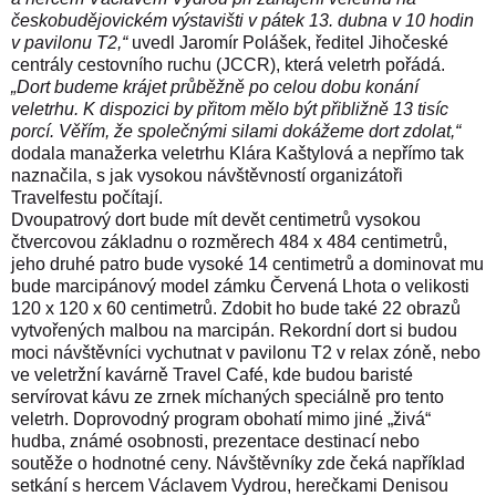
českobudějovickém výstavišti v pátek 13. dubna v 10 hodin
v pavilonu T2,“
uvedl
Jaromír Polášek, ředitel Jihočeské
centrály cestovního ruchu (JCCR), která veletrh pořádá.
„Dort budeme krájet průběžně po celou dobu konání
veletrhu. K dispozici by přitom mělo být přibližně 13 tisíc
porcí. Věřím, že společnými silami dokážeme dort zdolat,“
dodala manažerka veletrhu Klára Kaštylová a nepřímo tak
naznačila, s jak vysokou návštěvností organizátoři
Travelfestu počítají.
Dvoupatrový dort bude mít devět centimetrů vysokou
čtvercovou základnu o rozměrech 484 x 484 centimetrů,
jeho druhé patro bude vysoké 14 centimetrů a dominovat mu
bude marcipánový model zámku Červená Lhota o velikosti
120 x 120 x 60 centimetrů. Zdobit ho bude také 22 obrazů
vytvořených malbou na marcipán.
Rekordní dort si budou
moci návštěvníci vychutnat v pavilonu T2 v relax zóně, nebo
ve veletržní kavárně Travel Café, kde budou baristé
servírovat kávu ze zrnek míchaných speciálně pro tento
veletrh. Doprovodný program obohatí mimo jiné „živá“
hudba, známé osobnosti, prezentace destinací nebo
soutěže o hodnotné ceny. Návštěvníky zde čeká například
setkání s hercem Václavem Vydrou, herečkami Denisou