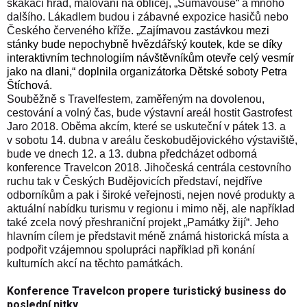
skákací hrad, malování na obličej, „Šumavouse“ a mnoho
dalšího. Lákadlem budou i zábavné expozice hasičů nebo
Českého červeného kříže. „Z
ajímavou zastávkou mezi
stánky bude nepochybně hvězdářský koutek, kde se díky
interaktivním technologiím návštěvníkům otevře celý vesmír
jako na dlani
,“ doplnila organizátorka Dětské soboty Petra
Štíchová.
Souběžně s Travelfestem, zaměřeným na dovolenou,
cestování a volný čas, bude výstavní areál hostit Gastrofest
Jaro 2018. Oběma akcím,
které se uskuteční v pátek 13. a
v sobotu 14. dubna v areálu českobudějovického výstaviště,
bude ve dnech 12. a 13. dubna předcházet odborná
konference Travelcon 2018. J
ihočeská centrála cestovního
ruchu tak v Českých Budějovicích představí, nejdříve
odborníkům a pak i široké veřejnosti,
nejen nové produkty a
aktuální nabídku turismu v regionu i mimo něj, ale například
také zcela nový přeshraniční projekt „Památky žijí“. Jeho
hlavním cílem je představit méně známá historická místa a
podpořit vzájemnou spolupráci například při konání
kulturních akcí na těchto památkách.
Konference Travelcon propere turistický business do
poslední nitky