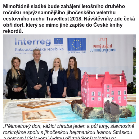
Mimořádně sladké bude zahájení letošního druhého
ročníku nejvýznamnějšího jihočeského veletrhu
cestovního ruchu Travelfest 2018. Návštěvníky zde čeká
obří dort, který se mimo jiné zapíše do České knihy
rekordů.
„Pětimetrový dort, vážící zhruba jeden a půl tuny, slavnostně
rozkrojíme spolu s jihočeskou hejtmankou Ivanou Stráskou
a hercem Václavem Vydrou při zahájení veletrhu na