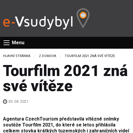
Menu
HLAVNÍ STRÁNKA
Z DOMOVA
CURRENT:
TOURFILM 2021 ZNÁ SVÉ VÍTĚZE
Tourfilm 2021 zná
své vítěze
30. 04. 2021
Agentura CzechTourism představila vítězné snímky
soutěže Tourfilm 2021, do které se letos přihlásila
celkem stovka krátkých tuzemských i zahraničních videí