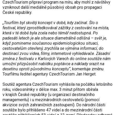
CzechTourism připraví program na míru, aby mohl z návštěvy
vzniknout další mediálně působivý obsah pro propagaci
České republiky.
„Tourfilm byl skvělý koncept v době, kdy začínal. Šlo o
festival, který zprostředkovával zážitky z cestování na místa,
která v té době byla zcela nebo téměř nedostupná. Po
padesáti letech je ale situace diametrálně odlišná – svět je,
když pomineme současnou epidemiologickou situaci,
cestovatelům otevřený, zrychlila se výměna informací, do
destinací zvou videa, filmy, internetové vyhledávače. Zásadní
změna z festivalu v Karlových Varech do online soutěže nám
umožní přizpůsobit nabídku poptávce a náklady srazit na
desetinu oproti původnímu konceptu“
, komentuje změnu
Tourfilmu ředitel agentury CzechTourism Jan Herget.
Soutěž agentura CzechTourism vyhlásila na počátku letošního
roku, videosnímky v délce max. 3 minut přitom sbírala
v krajích České republiky (u organizací destinačního
managementu) i u mezinárodních cestovatelů (pomocí
akvizice svých zahraničních zastoupení). Do národní části
soutěže bylo přihlášeno 47 videí a do mezinárodní části