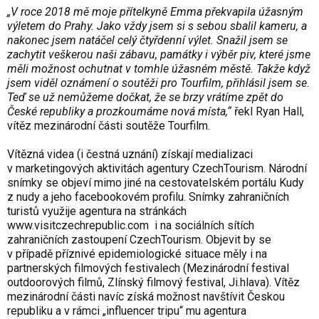
„V roce 2018 mě moje přítelkyně Emma překvapila úžasným
výletem do Prahy. Jako vždy jsem si s sebou sbalil kameru, a
nakonec jsem natáčel celý čtyřdenní výlet. Snažil jsem se
zachytit veškerou naši zábavu, památky i výběr piv, které jsme
měli možnost ochutnat v tomhle úžasném městě. Takže když
jsem viděl oznámení o soutěži pro Tourfilm, přihlásil jsem se.
Teď se už nemůžeme dočkat, že se brzy vrátíme zpět do
České republiky a prozkoumáme nová místa,“
řekl Ryan Hall,
vítěz mezinárodní části soutěže Tourfilm.
Vítězná videa (i čestná uznání) získají medializaci
v marketingových aktivitách agentury CzechTourism. Národní
snímky se objeví mimo jiné na cestovatelském portálu Kudy
z nudy a jeho facebookovém profilu. Snímky zahraničních
turistů využije agentura na stránkách
www.visitczechrepublic.com
i na sociálních sítích
zahraničních zastoupení CzechTourism. Objevit by se
v případě příznivé epidemiologické situace měly i na
partnerských filmových festivalech (Mezinárodní festival
outdoorových filmů, Zlínský filmový festival, Ji.hlava). Vítěz
mezinárodní části navíc získá možnost navštívit Českou
republiku a v rámci „influencer tripu“ mu agentura