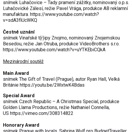
snímek Luhačovice – Tady pramení zážitky, nominovaný o.p.s.
Luhačovické Zálesí, režie Pavel Vrága, produkce AB reklamní
manufaktura.
https://www.youtube.com/watch?
v=sdA3fiUcWKQ
Čestné uznání
snímek Vinařské t(r)ipy Znojmo, nominovaný Znojemskou
Besedou, režie Jan Otruba, produkce VideoBrothers s.r.o.
https://www.youtube.com/watch?v=uYTKEbiCQkA
Mezinárodní soutěž
Main Award
snímek The Gift of Travel (Prague), autor Ryan Hall, Velká
Británie
https://youtu.be/2WxtwK4Bdas
Special Award
snímek
Czech
Republic – A Christmas Special, produkce
Golden Llama Productions, režie Nathaniel Connella,
US
https://vimeo.com/308314822
Honorary Award
snímek Prague with locals, Sabrina Wulf pro BudgetTraveller,