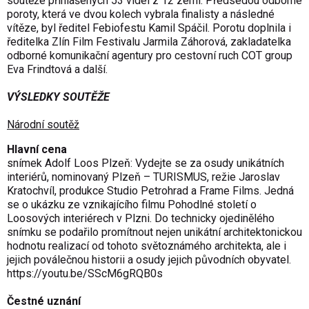
soutěže přihlášených 53 videí z 12 zemí. Předsedou odborné
poroty, která ve dvou kolech vybrala finalisty a následné
vítěze, byl ředitel Febiofestu Kamil Spáčil. Porotu doplnila i
ředitelka Zlín Film Festivalu Jarmila Záhorová, zakladatelka
odborné komunikační agentury pro cestovní ruch COT group
Eva Frindtová a další.
VÝSLEDKY SOUTĚŽE
Národní soutěž
Hlavní cena
snímek Adolf Loos Plzeň: Vydejte se za osudy unikátních
interiérů, nominovaný Plzeň – TURISMUS, režie Jaroslav
Kratochvíl, produkce Studio Petrohrad a Frame Films. Jedná
se o ukázku ze vznikajícího filmu Pohodlné století o
Loosových interiérech v Plzni. Do technicky ojedinělého
snímku se podařilo promítnout nejen unikátní architektonickou
hodnotu realizací od tohoto světoznámého architekta, ale i
jejich poválečnou historii a osudy jejich původních obyvatel.
https://youtu.be/SScM6gRQB0s
Čestné uznání