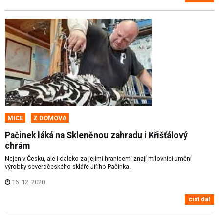
MICE
Z DOMOVA
Pačinek láká na Skleněnou zahradu i Křišťálový
chrám
Nejen v Česku, ale i daleko za jejími hranicemi znají milovníci umění
výrobky severočeského skláře Jiřího Pačinka.
16. 12. 2020
číst dál