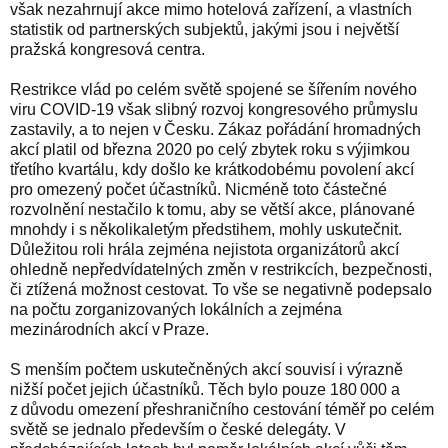
však nezahrnují akce mimo hotelová zařízení, a vlastních
statistik od partnerských subjektů, jakými jsou i největší
pražská kongresová centra.
Restrikce vlád po celém světě spojené se šířením nového
viru COVID-19 však slibný rozvoj kongresového průmyslu
zastavily, a to nejen v Česku. Zákaz pořádání hromadných
akcí platil od března 2020 po celý zbytek roku s výjimkou
třetího kvartálu, kdy došlo ke krátkodobému povolení akcí
pro omezený počet účastníků. Nicméně toto částečné
rozvolnění nestačilo k tomu, aby se větší akce, plánované
mnohdy i s několikaletým předstihem, mohly uskutečnit.
Důležitou roli hrála zejména nejistota organizátorů akcí
ohledně nepředvídatelných změn v restrikcích, bezpečnosti,
či ztížená možnost cestovat. To vše se negativně podepsalo
na počtu zorganizovaných lokálních a zejména
mezinárodních akcí v Praze.
S menším počtem uskutečněných akcí souvisí i výrazně
nižší počet jejich účastníků. Těch bylo pouze 180 000 a
z důvodu omezení přeshraničního cestování téměř po celém
světě se jednalo především o české delegáty. V