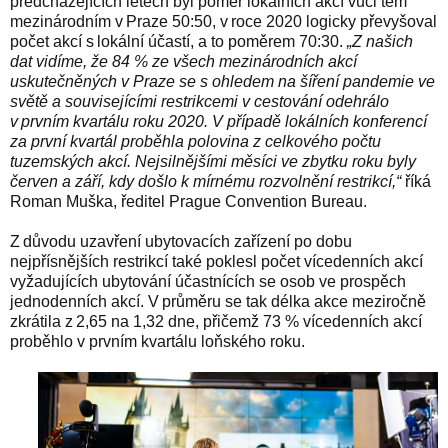
předcházejících letech byl poměr lokálních akcí vůči těm
mezinárodním v Praze 50:50, v roce 2020 logicky převyšoval
počet akcí s lokální účastí, a to poměrem 70:30.
„Z našich
dat vidíme, že 84 % ze všech mezinárodních akcí
uskutečněných v Praze se s ohledem na šíření pandemie ve
světě a souvisejícími restrikcemi v cestování odehrálo
v prvním kvartálu roku 2020. V případě lokálních konferencí
za první kvartál proběhla polovina z celkového počtu
tuzemských akcí. Nejsilnějšími měsíci ve zbytku roku byly
červen a září, kdy došlo k mírnému rozvolnění restrikcí,“
říká
Roman Muška, ředitel Prague Convention Bureau.
Z důvodu uzavření ubytovacích zařízení po dobu
nejpřísnějších restrikcí také poklesl počet vícedenních akcí
vyžadujících ubytování účastnících se osob ve prospěch
jednodenních akcí. V průměru se tak délka akce meziročně
zkrátila z 2,65 na 1,32 dne, přičemž 73 % vícedenních akcí
proběhlo v prvním kvartálu loňského roku.