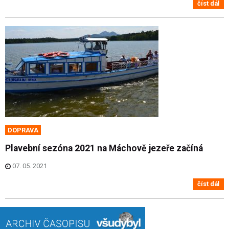
číst dál
DOPRAVA
Plavební sezóna 2021 na Máchově jezeře začíná
07. 05. 2021
číst dál