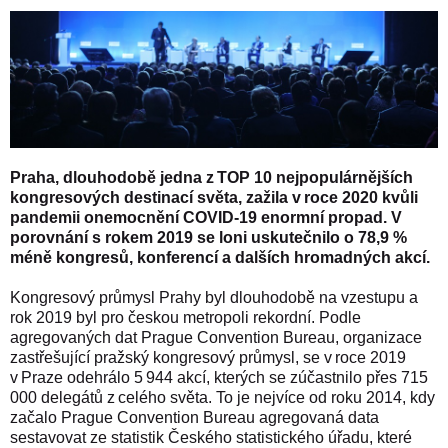
Praha, dlouhodobě jedna z TOP 10 nejpopulárnějších
kongresových destinací světa, zažila v roce 2020 kvůli
pandemii onemocnění COVID-19 enormní propad. V
porovnání s rokem 2019 se loni uskutečnilo o 78,9 %
méně kongresů, konferencí a dalších hromadných akcí.
Kongresový průmysl Prahy byl dlouhodobě na vzestupu a
rok 2019 byl pro českou metropoli rekordní. Podle
agregovaných dat Prague Convention Bureau, organizace
zastřešující pražský kongresový průmysl, se v roce 2019
v Praze odehrálo 5 944 akcí, kterých se zúčastnilo přes 715
000 delegátů z celého světa. To je nejvíce od roku 2014, kdy
začalo Prague Convention Bureau agregovaná data
sestavovat ze statistik Českého statistického úřadu, které