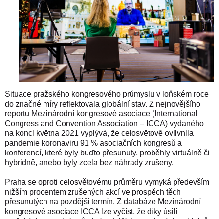
Situace pražského kongresového průmyslu v loňském roce
do značné míry reflektovala globální stav. Z nejnovějšího
reportu Mezinárodní kongresové asociace (International
Congress and Convention Association – ICCA) vydaného
na konci května 2021 vyplývá, že celosvětově ovlivnila
pandemie koronaviru 91 % asociačních kongresů a
konferencí, které byly buďto přesunuty, proběhly virtuálně či
hybridně, anebo byly zcela bez náhrady zrušeny.
Praha se oproti celosvětovému průměru vymyká především
nižším procentem zrušených akcí ve prospěch těch
přesunutých na pozdější termín. Z databáze Mezinárodní
kongresové asociace ICCA lze vyčíst, že díky úsilí