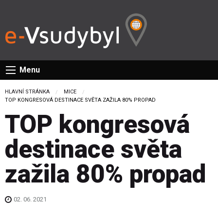
Menu
HLAVNÍ STRÁNKA
MICE
CURRENT:
TOP KONGRESOVÁ DESTINACE SVĚTA ZAŽILA 80% PROPAD
TOP kongresová
destinace světa
zažila 80% propad
02. 06. 2021