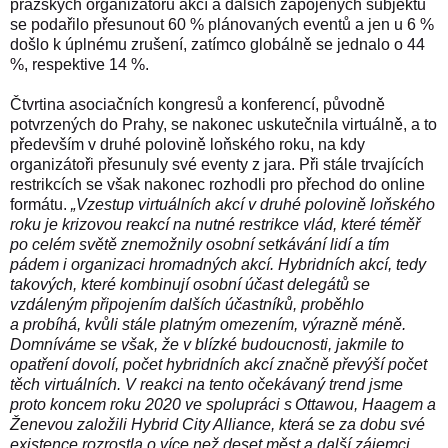
pražských organizátorů akcí a dalších zapojených subjektů
se podařilo přesunout 60 % plánovaných eventů a jen u 6 %
došlo k úplnému zrušení, zatímco globálně se jednalo o 44
%, respektive 14 %.
Čtvrtina asociačních kongresů a konferencí, původně
potvrzených do Prahy, se nakonec uskutečnila virtuálně, a to
především v druhé polovině loňského roku, na kdy
organizátoři přesunuly své eventy z jara. Při stále trvajících
restrikcích se však nakonec rozhodli pro přechod do online
formátu.
„Vzestup virtuálních akcí v druhé polovině loňského
roku je krizovou reakcí na nutné restrikce vlád, které téměř
po celém světě znemožnily osobní setkávání lidí a tím
pádem i organizaci hromadných akcí. Hybridních akcí, tedy
takových, které kombinují osobní účast delegátů se
vzdáleným připojením dalších účastníků, proběhlo
a probíhá, kvůli stále platným omezením, výrazně méně.
Domníváme se však, že v blízké budoucnosti, jakmile to
opatření dovolí, počet hybridních akcí značně převýší počet
těch virtuálních. V reakci na tento očekávaný trend jsme
proto koncem roku 2020 ve spolupráci s Ottawou, Haagem a
Ženevou založili Hybrid City Alliance, která se za dobu své
existence rozrostla o více než deset měst a další zájemci