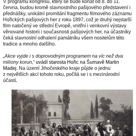
V programu kongresu, který se bude konat od 8. do 11.
června, budou kromě slavnostního pašijového představení i
přednášky, unikátní promítání fragmentu filmového záznamu
Hořických pašijových her z roku 1897, což je druhý nejstarší
film natočený ve střední Evropě, vnitřní i venkovní výstavy
věnované historii i současnosti pašijových her, na účastníky
čeká slavnostní odhalení památníku všem nositelům této
tradice a mnoho dalšího.
„Akce vyjde i s doprovodným programem na víc než dva
miliony korun,“
uvádí starosta Hořic na Šumavě Martin
Madej.
Na území Jihočeského kraje půjde o jednu
z největších akcí tohoto roku, počítá se i s mezinárodní
účastí
.