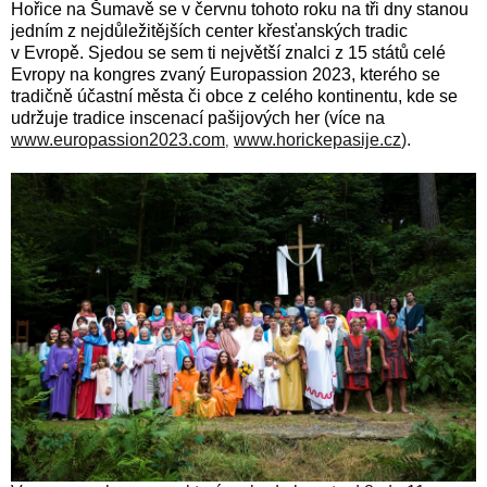
Hořice na Šumavě se v červnu tohoto roku na tři dny stanou
jedním z nejdůležitějších center křesťanských tradic
v Evropě. Sjedou se sem ti největší znalci z 15 států celé
Evropy na kongres zvaný Europassion 2023, kterého se
tradičně účastní města či obce z celého kontinentu, kde se
udržuje tradice inscenací pašijových her (více na
www.europassion2023.com
www.horickepasije.cz
).
,