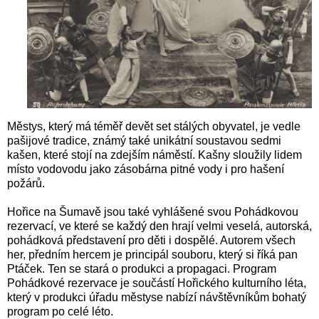
Městys, který má téměř devět set stálých obyvatel, je vedle
pašijové tradice, známý také unikátní soustavou sedmi
kašen, které stojí na zdejším náměstí. Kašny sloužily lidem
místo vodovodu jako zásobárna pitné vody i pro hašení
požárů.
Hořice na Šumavě jsou také vyhlášené svou Pohádkovou
rezervací, ve které se každý den hrají velmi veselá, autorská,
pohádková představení pro děti i dospělé. Autorem všech
her, předním hercem je principál souboru, který si říká pan
Ptáček. Ten se stará o produkci a propagaci. Program
Pohádkové rezervace je součástí Hořického kulturního léta,
který v produkci úřadu městyse nabízí návštěvníkům bohatý
program po celé léto.