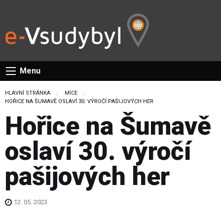
Menu
HLAVNÍ STRÁNKA
MICE
CURRENT:
HOŘICE NA ŠUMAVĚ OSLAVÍ 30. VÝROČÍ PAŠIJOVÝCH HER
Hořice na Šumavě
oslaví 30. výročí
pašijových her
12. 05. 2023