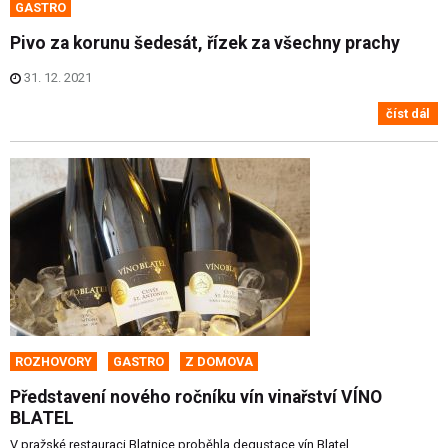
GASTRO
Pivo za korunu šedesát, řízek za všechny prachy
31. 12. 2021
číst dál
ROZHOVORY
GASTRO
Z DOMOVA
Představení nového ročníku vín vinařství VÍNO
BLATEL
V pražské restauraci Blatnice proběhla degustace vín Blatel.