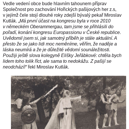
Vedle vedení obce bude hlavním tahounem příprav
Společnost pro zachování Hořických pašijových her z.s,
v jejímž čele stojí dlouhé roky zdejší bývalý pekař Miroslav
Kutlák. „
Má první účast na kongresu byla v roce 2010
v německém Oberammergau, tam jsme se přihlásili do
pořadí, konání kongresu Europassionu v České republice.
Uvědomil jsem si, jak samotný příběh je stále aktuální. A
přesto že se jako lidi moc neměníme, věřím, že naděje a
láska neumírá a že je důležité vědomí sounáležitosti.
Použiji ještě slova kolegyně Elišky Jeřábkové: chtěla bych
lidem toho tolik říct, ale sama to nedokážu. Z pašijí se
neodchází!“
řekl Miroslav Kutlák.