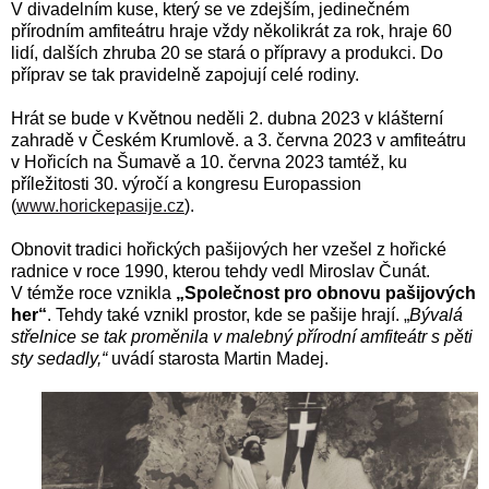
V divadelním kuse, který se ve zdejším, jedinečném
přírodním amfiteátru hraje vždy několikrát za rok, hraje 60
lidí, dalších zhruba 20 se stará o přípravy a produkci. Do
příprav se tak pravidelně zapojují celé rodiny.
Hrát se bude v Květnou neděli 2. dubna 2023 v klášterní
zahradě v Českém Krumlově. a 3. června 2023 v amfiteátru
v Hořicích na Šumavě a 10. června 2023 tamtéž, ku
příležitosti 30. výročí a kongresu Europassion
(
www.horickepasije.cz
).
Obnovit tradici hořických pašijových her vzešel z hořické
radnice v roce 1990, kterou tehdy vedl Miroslav Čunát.
V témže roce vznikla
„Společnost pro obnovu pašijových
her“
. Tehdy také vznikl prostor, kde se pašije hrají. „
Bývalá
střelnice se tak proměnila v malebný přírodní amfiteátr s pěti
sty sedadly,“
uvádí starosta Martin Madej.