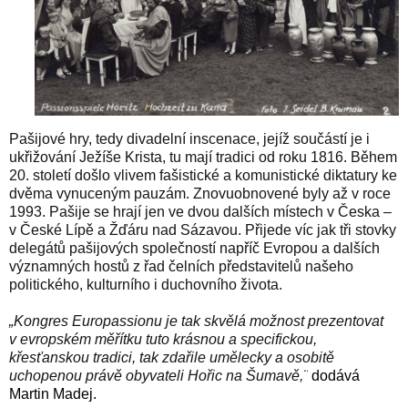
Pašijové hry, tedy divadelní inscenace, jejíž součástí je i
ukřižování Ježíše Krista, tu mají tradici od roku 1816. Během
20. století došlo vlivem fašistické a komunistické diktatury ke
dvěma vynuceným pauzám. Znovuobnovené byly až v roce
1993. Pašije se hrají jen ve dvou dalších místech v Česka –
v České Lípě a Žďáru nad Sázavou. Přijede víc jak tři stovky
delegátů pašijových společností napříč Evropou a dalších
významných hostů z řad čelních představitelů našeho
politického, kulturního i duchovního života.
„Kongres Europassionu je tak skvělá možnost prezentovat
v evropském měřítku tuto krásnou a specifickou,
křesťanskou tradici, tak zdařile umělecky a osobitě
uchopenou právě obyvateli Hořic na Šumavě,¨
dodává
Martin Madej.