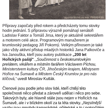
Přípravy započaly před rokem a předcházely tomu stovky
hodin jednání. S přípravou výrazně pomáhají senátoři
Ladislav Faktor a Tomáš Jirsa, který je aktuálně sekretářem
a motorem celé akce. Programovým manažerem je
krumlovský pedagog Jiří Pokorný. Velkým přínosem je také
jako vždy aktivní přístup mladých historiků Jana Palkoviče a
Iva Janouška, kteří jsou autory publikace
„
200 let
Hořických pašijí
“
.
„
Součinnost s českokrumlovkým
prelátem, vikářem a místním farářem Václavem Píchou
,
Ministerstvem kultury ČR, Jihočeským krajem, Městysem
Hořice na Šumavě a Městem Český Krumlov je pro nás
klíčová,“
uvedl Miroslav Kutlák.
Členové jsou podle jeho slov lidé, kteří chtějí této
společnosti něco předat a zároveň udělat i něco pro sebe.
Takových byly, ale hlavně stále jsou nejen v Hořicích na
Šumavě, ale i v blízkém okolí za ta léta stovky.
„Nejsilnější
vazby jsou mnohdy kamarádské, přátelské a to i pokročilém