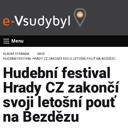
Menu
HLAVNÍ STRÁNKA
MICE
CURRENT:
HUDEBNÍ FESTIVAL HRADY CZ ZAKONČÍ SVOJI LETOŠNÍ POUŤ NA BEZDĚZU
Hudební festival
Hrady CZ zakončí
svoji letošní pouť
na Bezdězu