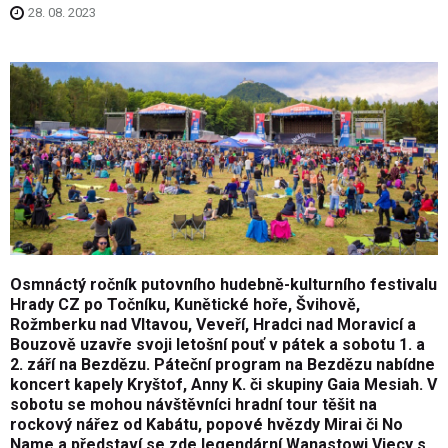
28. 08. 2023
Osmnáctý ročník putovního hudebně-kulturního festivalu
Hrady CZ po Točníku, Kunětické hoře, Švihově,
Rožmberku nad Vltavou, Veveří, Hradci nad Moravicí a
Bouzově uzavře svoji letošní pouť v pátek a sobotu 1. a
2. září na Bezdězu. Páteční program na Bezdězu nabídne
koncert kapely Kryštof, Anny K. či skupiny Gaia Mesiah. V
sobotu se mohou návštěvníci hradní tour těšit na
rockový nářez od Kabátu, popové hvězdy Mirai či No
Name a představí se zde legendární Wanastowi Vjecy s