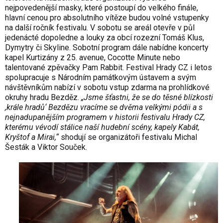
nejpovedenější masky, které postoupí do velkého finále,
hlavní cenou pro absolutního vítěze budou volné vstupenky
na další ročník festivalu. V sobotu se areál otevře v půl
jedenácté dopoledne a louky za obcí rozezní Tomáš Klus,
Dymytry či Skyline. Sobotní program dále nabídne koncerty
kapel Kurtizány z 25. avenue, Cocotte Minute nebo
talentované zpěvačky Pam Rabbit. Festival Hrady CZ i letos
spolupracuje s Národním památkovým ústavem a svým
návštěvníkům nabízí v sobotu vstup zdarma na prohlídkové
okruhy hradu Bezděz.
„Jsme šťastni, že se do těsné blízkosti
,krále hradů‘ Bezdězu vracíme se dvěma velkými pódii a s
nejnadupanějším programem v historii festivalu Hrady CZ,
kterému vévodí stálice naší hudební scény, kapely Kabát,
Kryštof a Mirai,“
shodují se organizátoři festivalu Michal
Šesták a Viktor Souček.