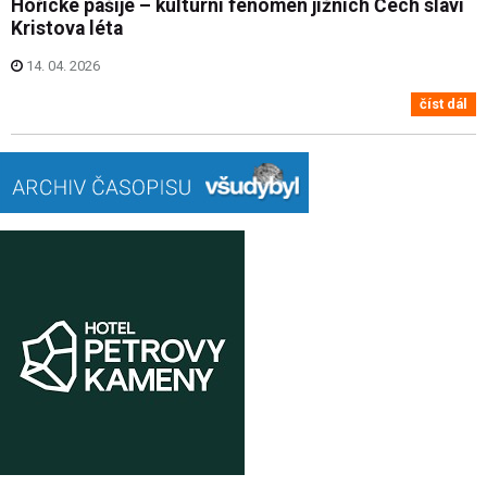
Hořické pašije – kulturní fenomén jižních Čech slaví
Kristova léta
14. 04. 2026
číst dál