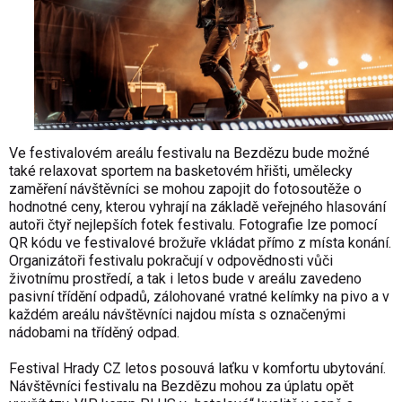
Ve festivalovém areálu festivalu na Bezdězu bude možné
také relaxovat sportem na basketovém hřišti, umělecky
zaměření návštěvníci se mohou zapojit do fotosoutěže o
hodnotné ceny, kterou vyhrají na základě veřejného hlasování
autoři čtyř nejlepších fotek festivalu. Fotografie lze pomocí
QR kódu ve festivalové brožuře vkládat přímo z místa konání.
Organizátoři festivalu pokračují v odpovědnosti vůči
životnímu prostředí, a tak i letos bude v areálu zavedeno
pasivní třídění odpadů, zálohované vratné kelímky na pivo a v
každém areálu návštěvníci najdou místa s označenými
nádobami na tříděný odpad.
Festival Hrady CZ letos posouvá laťku v komfortu ubytování.
Návštěvníci festivalu na Bezdězu mohou za úplatu opět