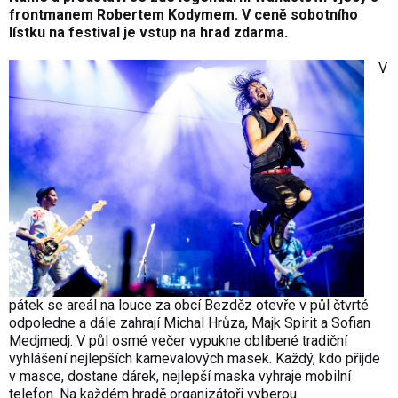
frontmanem Robertem Kodymem. V ceně sobotního
lístku na festival je vstup na hrad zdarma.
V
pátek se areál na louce za obcí Bezděz otevře v půl čtvrté
odpoledne a dále zahrají Michal Hrůza, Majk Spirit a Sofian
Medjmedj. V půl osmé večer vypukne oblíbené tradiční
vyhlášení nejlepších karnevalových masek. Každý, kdo přijde
v masce, dostane dárek, nejlepší maska vyhraje mobilní
telefon. Na každém hradě organizátoři vyberou