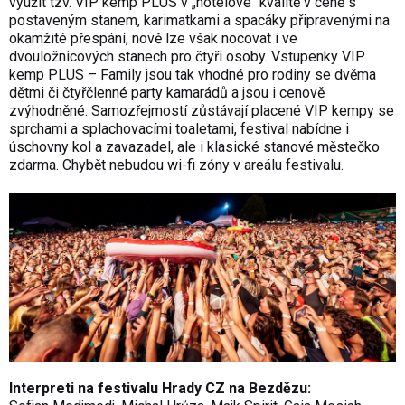
využít tzv. VIP kemp PLUS v „hotelové“ kvalitě v ceně s
postaveným stanem, karimatkami a spacáky připravenými na
okamžité přespání, nově lze však nocovat i ve
dvouložnicových stanech pro čtyři osoby. Vstupenky VIP
kemp PLUS – Family jsou tak vhodné pro rodiny se dvěma
dětmi či čtyřčlenné party kamarádů a jsou i cenově
zvýhodněné. Samozřejmostí zůstávají placené VIP kempy se
sprchami a splachovacími toaletami, festival nabídne i
úschovny kol a zavazadel, ale i klasické stanové městečko
zdarma. Chybět nebudou wi-fi zóny v areálu festivalu.
Interpreti na festivalu Hrady CZ na Bezdězu: