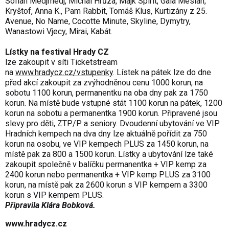
Sofian Medjmedj, Michal Hrůza, Majk Spirit, Gaia Mesiah,
Kryštof, Anna K., Pam Rabbit, Tomáš Klus, Kurtizány z 25.
Avenue, No Name, Cocotte Minute, Skyline, Dymytry,
Wanastowi Vjecy, Mirai, Kabát.
Lístky na festival Hrady CZ
lze zakoupit v síti Ticketstream
na
www.hradycz.cz/vstupenky
. Lístek na pátek lze do dne
před akcí zakoupit za zvýhodněnou cenu 1000 korun, na
sobotu 1100 korun, permanentku na oba dny pak za 1750
korun. Na místě bude vstupné stát 1100 korun na pátek, 1200
korun na sobotu a permanentka 1900 korun. Připravené jsou
slevy pro děti, ZTP/P a seniory. Dvoudenní ubytování ve VIP
Hradních kempech na dva dny lze aktuálně pořídit za 750
korun na osobu, ve VIP kempech PLUS za 1450 korun, na
místě pak za 800 a 1500 korun. Lístky a ubytování lze také
zakoupit společně v balíčku permanentka + VIP kemp za
2400 korun nebo permanentka + VIP kemp PLUS za 3100
korun, na místě pak za 2600 korun s VIP kempem a 3300
korun s VIP kempem PLUS.
Připravila Klára Bobková.
www.hradycz.cz