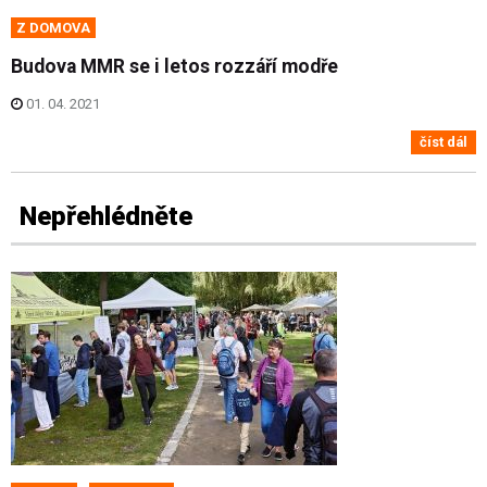
Z DOMOVA
Budova MMR se i letos rozzáří modře
01. 04. 2021
číst dál
Nepřehlédněte