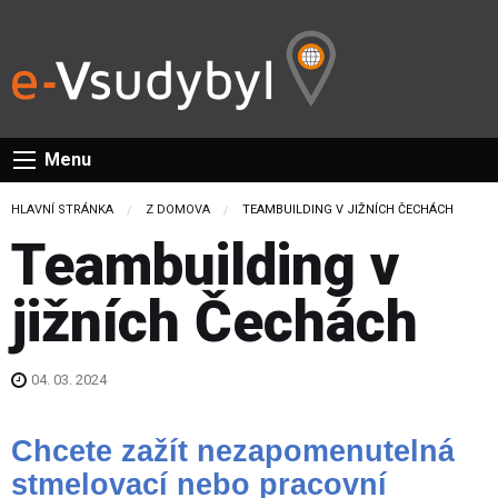
Menu
HLAVNÍ STRÁNKA
Z DOMOVA
CURRENT:
TEAMBUILDING V JIŽNÍCH ČECHÁCH
Teambuilding v
jižních Čechách
04. 03. 2024
Chcete zažít nezapomenutelná
stmelovací nebo pracovní