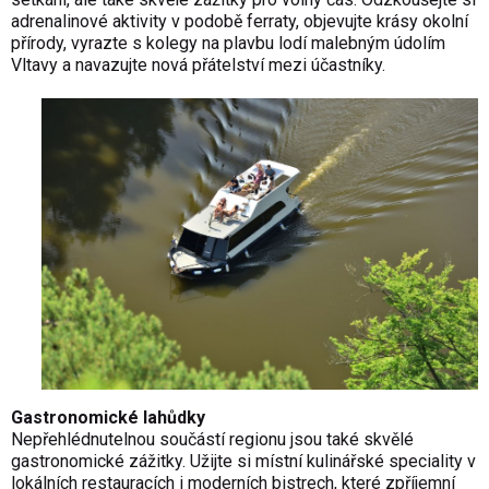
adrenalinové aktivity v podobě ferraty, objevujte krásy okolní
přírody, vyrazte s kolegy na plavbu lodí malebným údolím
Vltavy a navazujte nová přátelství mezi účastníky.
Gastronomické lahůdky
Nepřehlédnutelnou součástí regionu jsou také skvělé
gastronomické zážitky. Užijte si místní kulinářské speciality v
lokálních restauracích i moderních bistrech, které zpříjemní