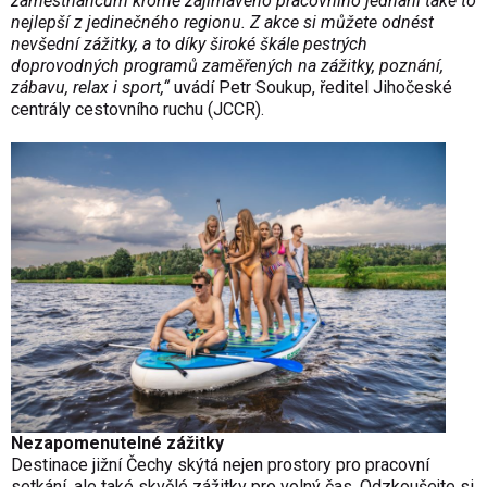
zaměstnancům kromě zajímavého pracovního jednání také to
nejlepší z jedinečného regionu. Z akce si můžete odnést
nevšední zážitky, a to díky široké škále pestrých
doprovodných programů zaměřených na zážitky, poznání,
zábavu, relax i sport,“
uvádí Petr Soukup, ředitel Jihočeské
centrály cestovního ruchu (JCCR).
Nezapomenutelné zážitky
Destinace jižní Čechy skýtá nejen prostory pro pracovní
setkání, ale také skvělé zážitky pro volný čas. Odzkoušejte si