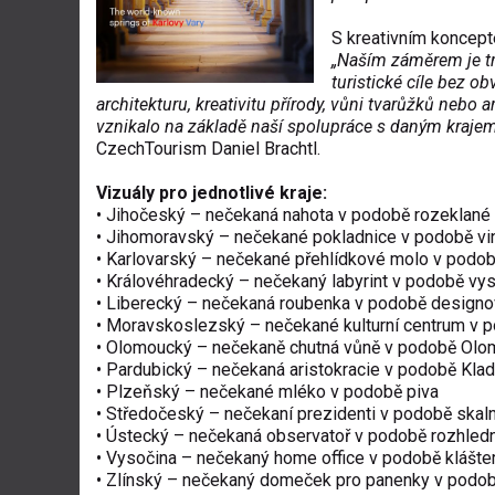
S kreativním koncep
„Naším záměrem je tr
turistické cíle bez o
architekturu, kreativitu přírody, vůni tvarůžků nebo ar
vznikalo na základě naší spolupráce s daným krajem
CzechTourism Daniel Brachtl.
Vizuály pro jednotlivé kraje:
• Jihočeský – nečekaná nahota v podobě rozeklané
• Jihomoravský – nečekané pokladnice v podobě vi
• Karlovarský – nečekané přehlídkové molo v podo
• Královéhradecký – nečekaný labyrint v podobě vy
• Liberecký – nečekaná roubenka v podobě design
• Moravskoslezský – nečekané kulturní centrum v p
• Olomoucký – nečekaně chutná vůně v podobě Olo
• Pardubický – nečekaná aristokracie v podobě Kla
• Plzeňský – nečekané mléko v podobě piva
• Středočeský – nečekaní prezidenti v podobě skaln
• Ústecký – nečekaná observatoř v podobě rozhled
• Vysočina – nečekaný home office v podobě klášter
• Zlínský – nečekaný domeček pro panenky v podob