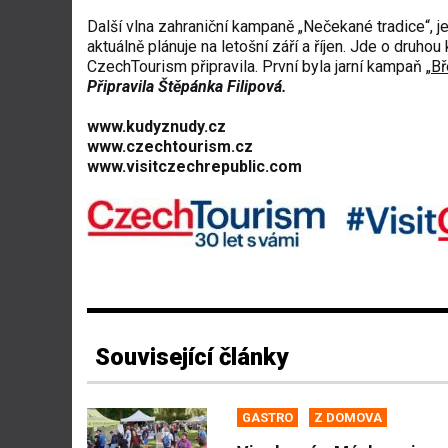
Další vlna zahraniční kampaně „Nečekané tradice“, je
aktuálně plánuje na letošní září a říjen. Jde o druh
CzechTourism připravila. První byla jarní kampaň „
Bř
Připravila Štěpánka Filipová.
www.kudyznudy.cz
www.czechtourism.cz
www.visitczechrepublic.com
Související články
GASTRO
Z DOMOVA