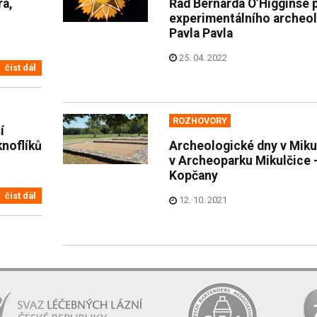
ra,
Řád Bernarda O’Higginse 
experimentálního archeo
Pavla Pavla
25. 04. 2022
číst dál
ROZHOVORY
í
noflíků
Archeologické dny v Miku
v Archeoparku Mikulčice 
Kopčany
číst dál
12. 10. 2021