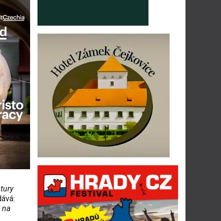
tury
dává:
 na