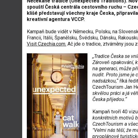
Nečekané tradice (Unexpected Traditions). Novo
spouští Česká centrála cestovního ruchu – Czec
klišé představují všechny kraje Česka, připravi
kreativní agentura VCCP.
Kampaň bude vidět v Německu, Polsku, na Slovensku
Francii, Itálii, Španělsku, Švédsku, Dánsku, Rakousku
Visit Czechia.com
.
Ač jde o tradice, ztvárněny jsou z
„Tradice Česka se vní
Zároveň opakování, kt
na generaci, může při
nudit. Proto jsme je 
nadsázkou,“
říká ředi
CzechTourism Jan He
skvělou práci a já věř
Česka přijedou.“
Kampaň tvoří 40 vizuá
konkrétních motivů by
CzechTourism a všech
"Velmi nás těší, že 
prvoplánové turistick