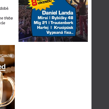
době.
me třeba
 vše