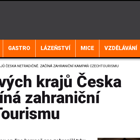
GASTRO
LÁZEŇSTVÍ
MICE
VZDĚLÁVÁNÍ
AJŮ ČESKA NETRADIČNĚ. ZAČÍNÁ ZAHRANIČNÍ KAMPAŇ CZECHTOURISMU
ivých krajů Česka
íná zahraniční
ourismu