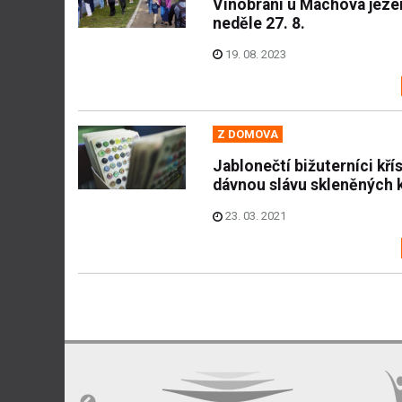
Vinobraní u Máchova jeze
neděle 27. 8.
19. 08. 2023
Z DOMOVA
Jablonečtí bižuterníci křís
dávnou slávu skleněných k
23. 03. 2021