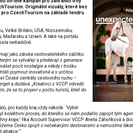
u on-line kampaň pro zahraničí trhy
hTourism. Originální vizuály, které bez
la pro CzechTourism na základě tendru
, Velké Británii, USA, Nizozemsku,
, Maďarsku a Izraeli. A také na portálu
cela netradičně.
mají jako záruka cestovatelského zážitku.
erým se vytvářejí a předávají z generace
nášet pocit nostalgie a někdy i trošku
chtěli pojmout inovativně a s určitou
tel České centrály cestovního ruchu –
rget a dodává:
„Kreativci z VCCP odvedli
ím, že se to projeví v počtu turistů, kteří do
lů, pro každý kraj vždy několik.
"Výběr
l kolektivní proces, do kterého se nám podařilo zapojit tým agen
ny kraje,"
říká Account Supervisor VCCP Aneta Záhoříková a do
můžeme Česko spojit s nečekanými destinacemi a nemusíme lákat
é atrakce.“