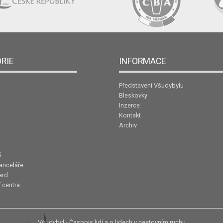
RIE
INFORMACE
Představení Všudybylu
Bleskovky
Inzerce
Kontakt
Archiv
í
anceláře
ard
 centra
Všudybyl - Časopis lidí a o lidech v cestovním ruchu