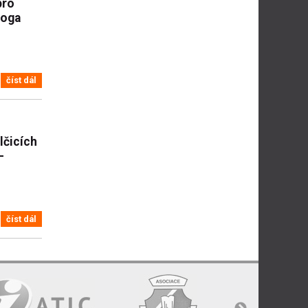
pro
loga
číst dál
lčicích
–
číst dál