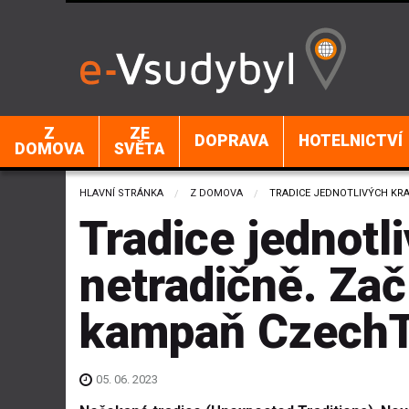
Z
ZE
DOPRAVA
HOTELNICTVÍ
DOMOVA
SVĚTA
HLAVNÍ STRÁNKA
Z DOMOVA
CURRENT:
TRADICE JEDNOTLIVÝCH KR
Tradice jednotl
netradičně. Zač
kampaň CzechT
05. 06. 2023