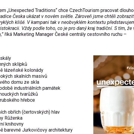
tem „Unexpected Traditions“ chce CzechTourism pracovat dlouho
adice Česka ukázat v novém světle. Zároveň jsme chtěli zobrazit
bvyklých klišé. V kampani tak v neobvyklém kontextu představuje
istokracii. Vždy podle toho, co je pro daný kraj tradiční. S tím, že
,”
říká Marketing Manager České centrály cestovního ruchu –
 skály
nných sklípků
bě lázeňské kolonády
sokých skalních masivů
ového domu ze skla
odobě industriálních památek
mouckých tvarůžků
drubského hřebce
ích obřích (čertovských) hlav
ny Růženka
ní knihovny
ě barevné Jurkovičovy architektury