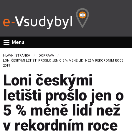
Menu
HLAVNÍ STRÁNKA
DOPRAVA
CURRENT:
LONI ČESKÝMI LETIŠTI PROŠLO JEN O 5 % MÉNĚ LIDÍ NEŽ V REKORDNÍM ROCE
2019
Loni českými
letišti prošlo jen o
5 % méně lidí než
v rekordním roce