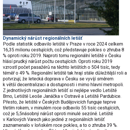
Dynamický nárůst regionálních letišť
Podle statistik odbavilo letiště v Praze v roce 2024 celkem
16,35 milionu cestujících, což představuje pokles o zhruba 8
% oproti roku 2019. Naproti tomu regionální letiště v Česku
hlásí prudký nárůst počtu cestujících. Oproti roku 2019
vzrostl počet pasažérů na těchto letištích o 504 tisíc, tedy
téměř o 49 %. Regionální letiště tak hrají stále důležitější roli a
potvrzují, že letecká doprava v Česku se vyvíjí směrem
k větší decentralizaci a dostupnosti i mimo hlavní metropoli.
Z jednotlivých regionálních letišť si nejlépe vedlo Letiště
Brno, Letiště Leoše Janáčka v Ostravě a Letiště Pardubice.
Přesto, že letiště v Českých Budějovicích funguje teprve
třetím rokem, v minulém roce odbavilo 55 tisíc cestujících,
což je 5,5násobný nárůst oproti minulé sezóně. Letiště
v Karlových Varech jako jediné z regionálních letišť
zaznamenalo v loňském roce pokles, a to o zhruba 39 %.