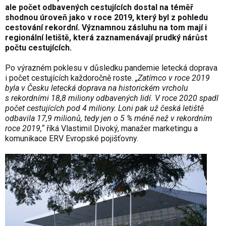
ale počet odbavených cestujících dostal na téměř
shodnou úroveň jako v roce 2019, který byl z pohledu
cestování rekordní. Významnou zásluhu na tom mají i
regionální letiště, která zaznamenávají prudký nárůst
počtu cestujících.
Po výrazném poklesu v důsledku pandemie letecká doprava
i počet cestujících každoročně roste.
„Zatímco v roce 2019
byla v Česku letecká doprava na historickém vrcholu
s rekordními 18,8 miliony odbavených lidí. V roce 2020 spadl
počet cestujících pod 4 miliony. Loni pak už česká letiště
odbavila 17,9 milionů, tedy jen o 5 % méně než v rekordním
roce 2019,“
říká Vlastimil Divoký, manažer marketingu a
komunikace ERV Evropské pojišťovny.