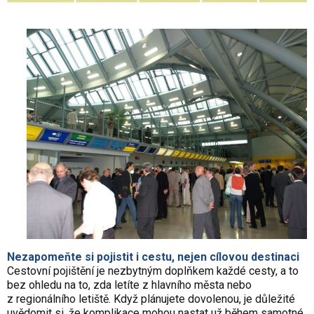
Nezapomeňte si pojistit i cestu, nejen cílovou destinaci
Cestovní pojištění je nezbytným doplňkem každé cesty, a to
bez ohledu na to, zda letíte z hlavního města nebo
z regionálního letiště. Když plánujete dovolenou, je důležité
uvědomit si, že komplikace mohou nastat už během samotné