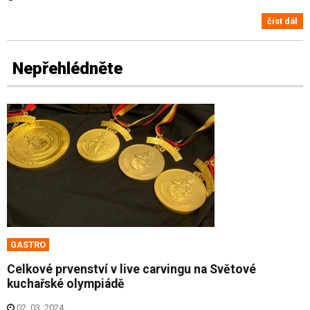
číst dál
Nepřehlédněte
GASTRO
Celkové prvenství v live carvingu na Světové
kuchařské olympiádě
02. 03. 2024