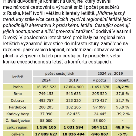
Hlavní důvodem je konflikt na Ukrajině, který ovlivnil
mezinárodní cestování a výrazně snížil počet pasažérů
z Ruska, kteří tvořili většinu klientely letiště. „
Vidíme jasný
trend, kdy stále více cestujících využívá regionální letiště jako
pohodlnější alternativu k pražskému letišti. Cestující oceňují
jejich dostupnost a nižší provozní zatížení,“
dodává Vlastimil
Divoký. V posledních letech také probíhaly na regionálních
letištích významné investice do infrastruktury, zaměřené na
rozšíření parkovacích kapacit, modernizaci odbavovacích
ploch a zlepšení služeb pro cestující. Ty přispěly k větší
konkurenceschopnosti letišť a komfortu cestujících.