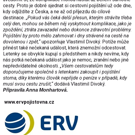
cesty. Proto je dobré sjednat si cestovní pojištění už ode dne,
kdy odjíždíte z Česka, a ne až od příjezdu do cílové
destinace.
„Pokud vás čeká delší přesun, kterým strávíte třeba
celý den, mohou se během něj vyskytnout komplikace, jako je
zpoždění, ztráta zavazadel nebo dokonce zdravotní problémy.
Pojištění by proto mělo zahrnovat i dny strávené na cestě na
dovolenou i zpět,“
upozorňuje Vlastimil Divoký. Potíže může
přinést také nečekaná událost, která znemožní odcestovat.
Letenky se obvykle kupují s předstihem a nikdy nevíme, kdy
nás potká nečekaná událost jako je nemoc, zranění nebo jiné
nepředvídatelné okolnosti.
„Všem cestovatelům tedy
doporučujeme společně s letenkami zakoupit i pojištění
storna, díky kterému člověk nepřijde o peníze v případě, kdy
musí svou cestu zrušit,“
dodává Vlastimil Divoký.
Připravila Anna Monhartová.
www.ervpojistovna.cz