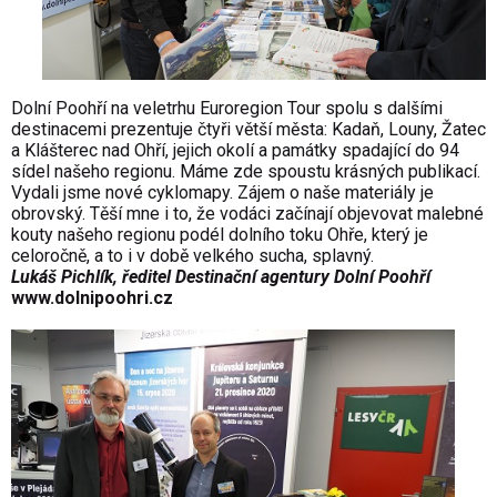
Dolní Poohří na veletrhu
Euroregion Tour spolu s dalšími
destinacemi prezentuje čtyři větší města: Kadaň, Louny, Žatec
a Klášterec nad Ohří, jejich okolí a památky spadající do 94
sídel našeho regionu. Máme zde spoustu krásných publikací.
Vydali jsme nové cyklomapy. Zájem o naše materiály je
obrovský. Těší mne i to, že vodáci začínají objevovat malebné
kouty našeho regionu podél dolního toku Ohře, který je
celoročně, a to i v době velkého sucha, splavný.
Lukáš Pichlík, ředitel Destinační agentury Dolní Poohří
www.dolnipoohri.cz