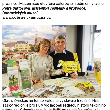
prosince. Muzea jsou otevřena celoročně, sedm dní v týdnu.
Petra Bartošová, asistentka ředitelky a průvodce,
Dobrovických muzeí
www.dobrovickamuzea.cz
Okres Zwickau na tomto veletrhu vystavuje tradičně. Náš
saský region je proslulý víc jak pětisetletou historií textilního
průmyslu. Crimmitschau bylo špičkou textilního průmyslu