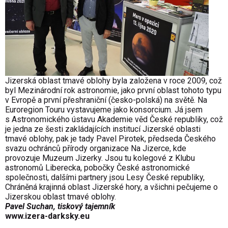
Jizerská oblast tmavé oblohy byla založena v roce 2009, což
byl Mezinárodní rok astronomie, jako první oblast tohoto typu
v Evropě a první přeshraniční (česko-polská) na světě. Na
Euroregion Touru vystavujeme jako konsorcium. Já jsem
s Astronomického ústavu Akademie věd České republiky, což
je jedna ze šesti zakládajících institucí Jizerské oblasti
tmavé oblohy, pak je tady Pavel Pirotek, předseda Českého
svazu ochránců přírody organizace Na Jizerce, kde
provozuje Muzeum Jizerky. Jsou tu kolegové z Klubu
astronomů Liberecka, pobočky České astronomické
společnosti, dalšími partnery jsou Lesy České republiky,
Chráněná krajinná oblast Jizerské hory, a všichni pečujeme o
Jizerskou oblast tmavé oblohy.
Pavel Suchan, tiskový tajemník
www.izera-darksky.eu