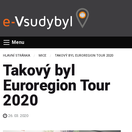
Menu
HLAVNÍ STRÁNKA
MICE
CURRENT:
TAKOVÝ BYL EUROREGION TOUR 2020
Takový byl
Euroregion Tour
2020
26. 03. 2020