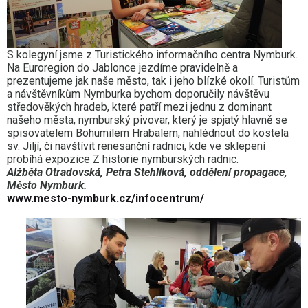
S kolegyní jsme z Turistického informačního centra Nymburk.
Na Euroregion do Jablonce jezdíme pravidelně a
prezentujeme jak naše město, tak i jeho blízké okolí. Turistům
a návštěvníkům Nymburka bychom doporučily návštěvu
středověkých hradeb, které patří mezi jednu z dominant
našeho města, nymburský pivovar, který je spjatý hlavně se
spisovatelem Bohumilem Hrabalem, nahlédnout do kostela
sv. Jiljí, či navštívit renesanční radnici, kde ve sklepení
probíhá expozice Z historie nymburských radnic.
Alžběta Otradovská, Petra Stehlíková, oddělení propagace,
Město Nymburk.
www.mesto-nymburk.cz/infocentrum/