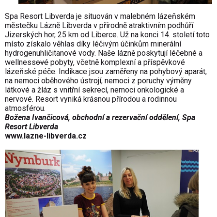
Spa Resort Libverda je situován v malebném lázeňském
městečku Lázně Libverda v přírodně atraktivním podhůří
Jizerských hor, 25 km od Liberce. Už na konci 14. století toto
místo získalo věhlas díky léčivým účinkům minerální
hydrogenuhličitanové vody. Naše lázně poskytují léčebné a
wellness
ové
pobyty, včetně komplexní a příspěvkové
lázeňské péče. Indikace jsou zaměřeny na pohybový aparát,
na nemoci oběhového ústrojí, nemoci z poruchy výměny
látkové a žláz s vnitřní sekrecí, nemoci onkologické a
nervové. Resort vyniká krásnou přírodou a rodinnou
atmosférou.
Božena Ivančicová, obchodní a rezervační oddělení, Spa
Resort Libverda
www.lazne-libverda.cz