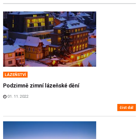
LÁZEŇSTVÍ
Podzimně zimní lázeňské dění
01. 11. 2022
číst dál