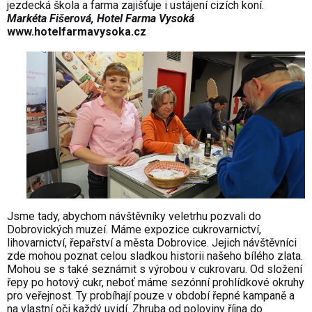
jezdecká škola a farma zajišťuje i ustájení cizích koní.
Markéta Fišerová, Hotel Farma Vysoká
www.hotelfarmavysoka.cz
Jsme tady, abychom návštěvníky veletrhu pozvali do
Dobrovických muzeí. Máme expozice cukrovarnictví,
lihovarnictví, řepařství a města Dobrovice. Jejich návštěvníci
zde mohou poznat celou sladkou historii našeho bílého zlata.
Mohou se s také seznámit s výrobou v cukrovaru. Od složení
řepy po hotový cukr, neboť máme sezónní prohlídkové okruhy
pro veřejnost. Ty probíhají pouze v období řepné kampaně a
na vlastní oči každý uvidí. Zhruba od poloviny října do