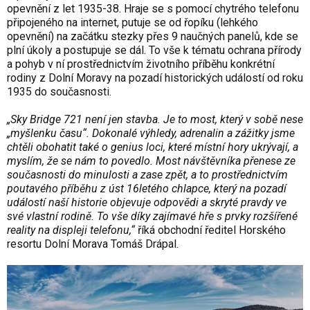
opevnění z let 1935-38. Hraje se s pomocí chytrého telefonu
připojeného na internet, putuje se od řopíku (lehkého
opevnění) na začátku stezky přes 9 naučných panelů, kde se
plní úkoly a postupuje se dál. To vše k tématu ochrana přírody
a pohyb v ní prostřednictvím životního příběhu konkrétní
rodiny z Dolní Moravy na pozadí historických událostí od roku
1935 do současnosti.
„Sky Bridge 721 není jen stavba. Je to most, který v sobě nese
„myšlenku času“. Dokonalé výhledy, adrenalin a zážitky jsme
chtěli obohatit také o genius loci, které místní hory ukrývají, a
myslím, že se nám to povedlo. Most návštěvníka přenese ze
současnosti do minulosti a zase zpět, a to prostřednictvím
poutavého příběhu z úst 16letého chlapce, který na pozadí
událostí naší historie objevuje odpovědi a skryté pravdy ve
své vlastní rodině. To vše díky zajímavé hře s prvky rozšířené
reality na displeji telefonu,“
říká obchodní ředitel Horského
resortu Dolní Morava Tomáš Drápal.