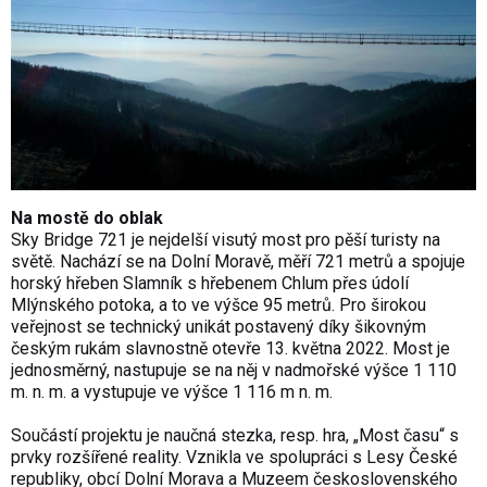
Na mostě do oblak
Sky Bridge 721 je nejdelší visutý most pro pěší turisty na
světě. Nachází se na Dolní Moravě, měří 721 metrů a spojuje
horský hřeben Slamník s hřebenem Chlum přes údolí
Mlýnského potoka, a to ve výšce 95 metrů. Pro širokou
veřejnost se technický unikát postavený díky šikovným
českým rukám slavnostně otevře 13. května 2022. Most je
jednosměrný, nastupuje se na něj v nadmořské výšce 1 110
m. n. m. a vystupuje ve výšce 1 116 m n. m.
Součástí projektu je naučná stezka, resp. hra, „Most času“ s
prvky rozšířené reality. Vznikla ve spolupráci s Lesy České
republiky, obcí Dolní Morava a Muzeem československého