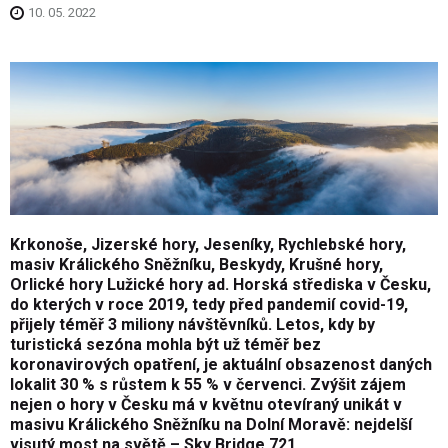
10. 05. 2022
Krkonoše, Jizerské hory, Jeseníky, Rychlebské hory,
masiv Králického Sněžníku, Beskydy, Krušné hory,
Orlické hory Lužické hory ad. Horská střediska v Česku,
do kterých v roce 2019, tedy před pandemií covid-19,
přijely téměř 3 miliony návštěvníků. Letos, kdy by
turistická sezóna mohla být už téměř bez
koronavirových opatření, je aktuální obsazenost daných
lokalit 30 % s růstem k 55 % v červenci. Zvýšit zájem
nejen o hory v Česku má v květnu otevíraný unikát v
masivu Králického Sněžníku na Dolní Moravě: nejdelší
visutý most na světě – Sky Bridge 721.