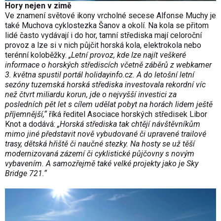
Hory nejen v zimě
Ve znamení světové ikony vrcholné secese Alfonse Muchy je
také Muchova cyklostezka Šanov a okolí. Na kola se přitom
lidé často vydávají i do hor, tamní střediska mají celoroční
provoz a lze si v nich půjčit horská kola, elektrokola nebo
terénní koloběžky.
„Letní provoz, kde lze najít veškeré
informace o horských střediscích včetně záběrů z webkamer
3. května spustil portál holidayinfo.cz. A do letošní letní
sezóny tuzemská horská střediska investovala rekordní víc
než čtvrt miliardu korun, jde o nejvyšší investici za
posledních pět let s cílem udělat pobyt na horách lidem ještě
příjemnější,“
říká ředitel Asociace horských středisek Libor
Knot a dodává:
„Horská střediska tak chtějí návštěvníkům
mimo jiné představit nově vybudované či upravené trailové
trasy, dětská hřiště či naučné stezky. Na hosty se už těší
modernizovaná zázemí či cyklistické půjčovny s novým
vybavením. A samozřejmě také velké projekty jako je Sky
Bridge 721.“