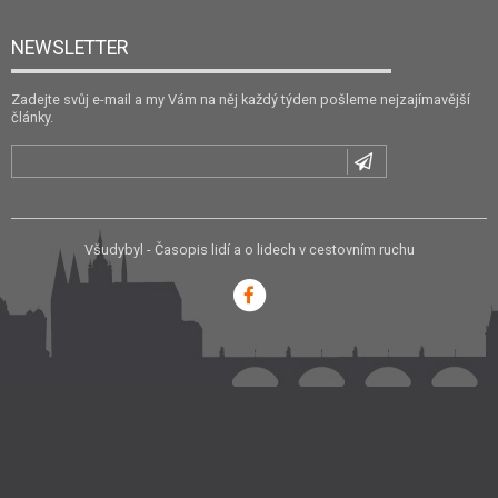
NEWSLETTER
Zadejte svůj e-mail a my Vám na něj každý týden pošleme nejzajímavější
články.
Všudybyl - Časopis lidí a o lidech v cestovním ruchu