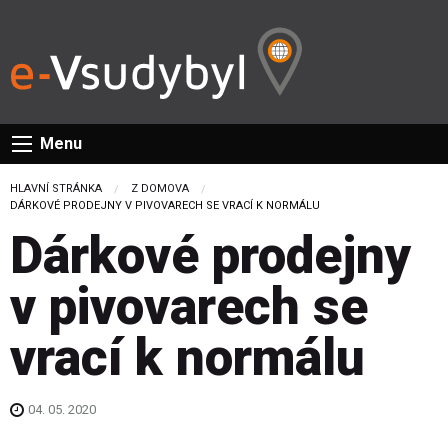
Menu
HLAVNÍ STRÁNKA
Z DOMOVA
CURRENT:
DÁRKOVÉ PRODEJNY V PIVOVARECH SE VRACÍ K NORMÁLU
Dárkové prodejny
v pivovarech se
vrací k normálu
04. 05. 2020