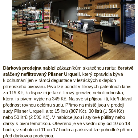
Dárková prodejna nabízí
zákazníkům skutečnou raritu:
čerstvě
stáčený nefiltrovaný Pilsner Urquell
, který zpravidla bývá
k ochutnání jen v rámci degustace v ležáckých sklepích
plzeňského pivovaru. Pivo lze pořídit v litrových patentních lahví
za 119 Kč, k dispozici je také litrový growler, neboli odnoska,
která i s pivem vyjde na 349 Kč. Na své si přijdou i ti, kteří dávají
přednost rovnou celému sudu. Přímo na místě jsou v prodeji
sudy Pilsner Urquell, a to 15 litrů (807 Kč), 30 litrů (1 584 Kč)
nebo 50 litrů (2 590 Kč). V nabídce jsou i stylové půllitry nebo
dárky s pivní tematikou. Otevřeno je ve všední dny od 10 do 18
hodin, v sobotu od 11 do 17 hodin a parkovat lze pohodlně přímo
před dárkovou prodejnou.