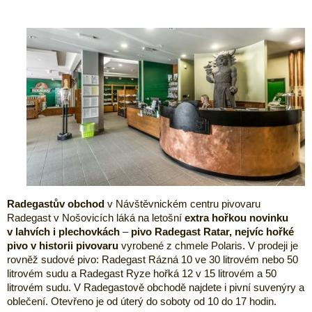
Radegastův obchod
v Návštěvnickém centru pivovaru
Radegast v Nošovicích láká na letošní
extra hořkou novinku
v lahvích i plechovkách
–
pivo Radegast Ratar, nejvíc hořké
pivo v historii pivovaru
vyrobené z chmele Polaris. V prodeji je
rovněž sudové pivo: Radegast Rázná 10 ve 30 litrovém nebo 50
litrovém sudu a Radegast Ryze hořká 12 v 15 litrovém a 50
litrovém sudu. V Radegastově obchodě najdete i pivní suvenýry a
oblečení. Otevřeno je od úterý do soboty od 10 do 17 hodin.