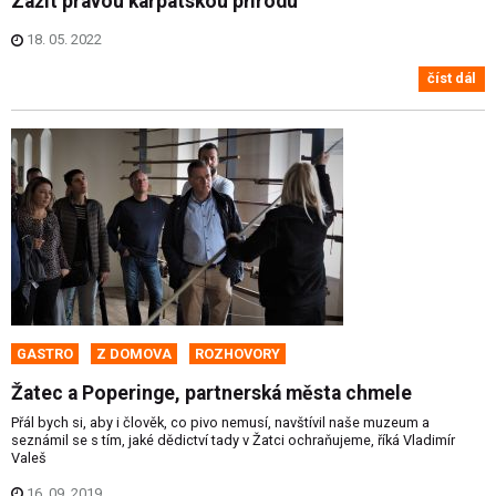
Zažít pravou karpatskou přírodu
18. 05. 2022
číst dál
GASTRO
Z DOMOVA
ROZHOVORY
Žatec a Poperinge, partnerská města chmele
Přál bych si, aby i člověk, co pivo nemusí, navštívil naše muzeum a
seznámil se s tím, jaké dědictví tady v Žatci ochraňujeme, říká Vladimír
Valeš
16. 09. 2019