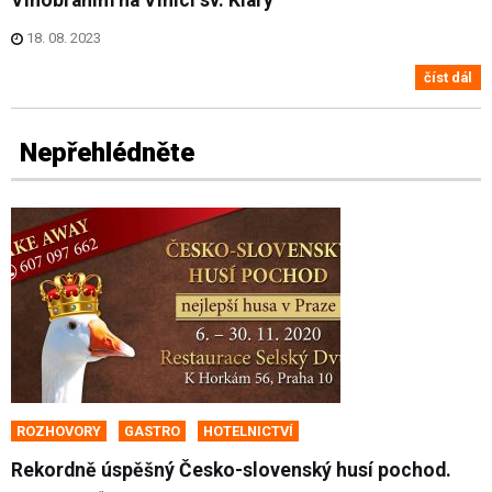
Vinobraním na Vinici sv. Kláry
18. 08. 2023
číst dál
Nepřehlédněte
ROZHOVORY
GASTRO
HOTELNICTVÍ
Rekordně úspěšný Česko-slovenský husí pochod.