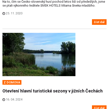
Na to, čím se Česko-slovenský husí pochod letos liší od předešlých, jsme
se ptali výkonného ředitele SIVEK HOTELS Viliama Siveka mladšího.
25. 11. 2020
číst dál
Z DOMOVA
Otevření hlavní turistické sezony v jižních Čechách
16. 04. 2024
číst dál