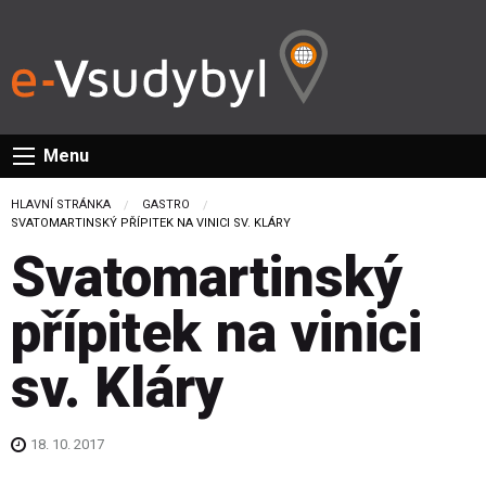
Menu
HLAVNÍ STRÁNKA
GASTRO
CURRENT:
SVATOMARTINSKÝ PŘÍPITEK NA VINICI SV. KLÁRY
Svatomartinský
přípitek na vinici
sv. Kláry
18. 10. 2017