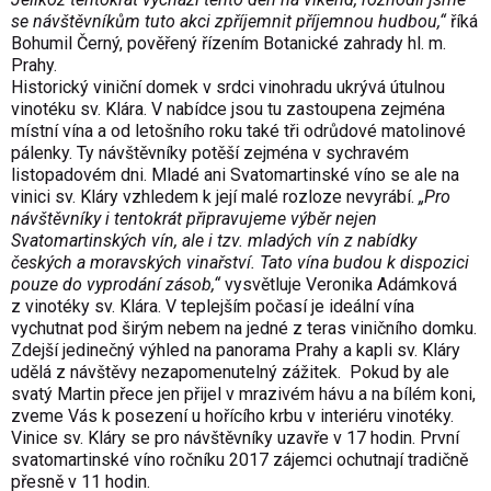
se návštěvníkům tuto akci zpříjemnit příjemnou hudbou,“
říká
Bohumil Černý, pověřený řízením Botanické zahrady hl. m.
Prahy.
Historický viniční domek v srdci vinohradu ukrývá útulnou
vinotéku sv. Klára. V nabídce jsou tu zastoupena zejména
místní vína a od letošního roku také tři odrůdové matolinové
pálenky. Ty návštěvníky potěší zejména v sychravém
listopadovém dni. Mladé ani Svatomartinské víno se ale na
vinici sv. Kláry vzhledem k její malé rozloze nevyrábí.
„Pro
návštěvníky i tentokrát připravujeme výběr nejen
Svatomartinských vín, ale i tzv. mladých vín z nabídky
českých a moravských vinařství. Tato vína budou k dispozici
pouze do vyprodání zásob,“
vysvětluje Veronika Adámková
z vinotéky sv. Klára. V teplejším počasí je ideální vína
vychutnat pod širým nebem na jedné z teras viničního domku.
Zdejší jedinečný výhled na panorama Prahy a kapli sv. Kláry
udělá z návštěvy nezapomenutelný zážitek. Pokud by ale
svatý Martin přece jen přijel v mrazivém hávu a na bílém koni,
zveme Vás k posezení u hořícího krbu v interiéru vinotéky.
Vinice sv. Kláry se pro návštěvníky uzavře v 17 hodin. První
svatomartinské víno ročníku 2017 zájemci ochutnají tradičně
přesně v 11 hodin.