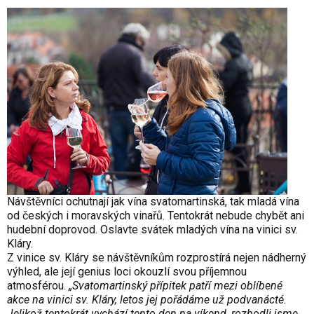
Návštěvníci ochutnají jak vína svatomartinská, tak mladá vína
od českých i moravských vinařů. Tentokrát nebude chybět ani
hudební doprovod. Oslavte svátek mladých vína na vinici sv.
Kláry.
Z vinice sv. Kláry se návštěvníkům rozprostírá nejen nádherný
výhled, ale její genius loci okouzlí svou příjemnou
atmosférou.
„Svatomartinský přípitek patří mezi oblíbené
akce na vinici sv. Kláry, letos jej pořádáme už podvanácté.
Jelikož tentokrát vychází tento den na víkend, rozhodli jsme