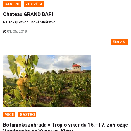
GASTRO
ZE SVĚTA
Chateau GRAND BARI
Na Tokaji otvorili nové vinárstvo.
01. 05. 2019
číst dál
MICE
GASTRO
Botanická zahrada v Troji o víkendu 16.–17. září ožije