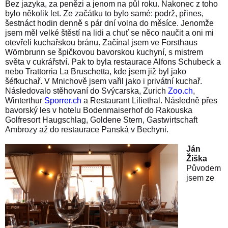
Bez jazyka, za penězi a jenom na půl roku. Nakonec z toho
bylo několik let. Ze začátku to bylo samé: podrž, přines,
šestnáct hodin denně s pár dní volna do měsíce. Jenomže
jsem měl velké štěstí na lidi a chuť se něco naučit a oni mi
otevřeli kuchařskou bránu. Začínal jsem ve Forsthaus
Wörnbrunn se špičkovou bavorskou kuchyní, s mistrem
světa v cukrářství. Pak to byla restaurace Alfons Schubeck a
nebo Trattorria La Bruschetta, kde jsem již byl jako
šéfkuchař. V Mnichově jsem vařil jako i privátní kuchař.
Následovalo stěhovaní do Svýcarska, Zurich
Zoo.ch
,
Winterthur
Sporrer.ch
a Restaurant Liliethal. Následně přes
bavorský les v hotelu Bodenmaiserhof do Rakouska
Golfresort Haugschlag, Goldene Stern, Gastwirtschaft
Ambrozy až do restaurace Panská v Bechyni.
Ján
Žiška
Původem
jsem ze