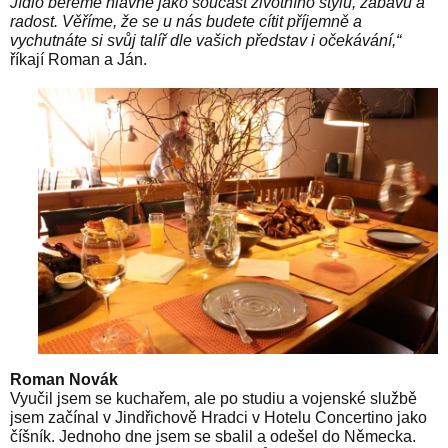
Jídlo bereme hlavně jako součást životního stylu, zábavu a
radost. Věříme, že se u nás budete cítit příjemně a
vychutnáte si svůj talíř dle vašich představ i očekávání,“
říkají Roman a Ján.
Roman Novák
Vyučil jsem se kuchařem, ale po studiu a vojenské službě
jsem začínal v Jindřichově Hradci v Hotelu Concertino jako
číšník. Jednoho dne jsem se sbalil a odešel do Německa.