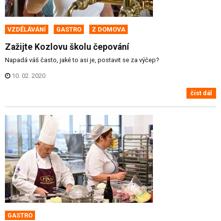
VZDĚLÁVÁNÍ
GASTRO
Z DOMOVA
Zažijte Kozlovu školu čepování
Napadá váš často, jaké to asi je, postavit se za výčep?
10. 02. 2020
číst dál
GASTRO