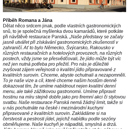
Příběh Romana a Jána
Dělat něco srdcem jinak, podle vlastních gastronomických
snů, to je společná myšlenka dvou kamarádů, které potkáte
při návštěvě restaurace Panská.
„Naše představy se začaly
jasně utvářet při získávání gastronomických zkušeností v
zahraničí. Ať to bylo Německo, Švýcarsko, Rakousko v
různých restauračních a hotelových provozech, na různých
postech, vždy jsme se přesvědčovali, že jídlo může být víc
než jen nutná potřeba pro přežití. Pro nás je důležité
zvyšovat zájem veřejnosti o kvalitní jídlo připravované z
kvalitních surovin. Chceme, abyste ochutnali a nezapomněli.
To je naše vize a cíl, které chceme našim hostům denně
dokazovat tím, že umíme nabídnout nejen kvalitní denní
menu, ale také zážitkovou gastronomii. Umíme připravit
hostinu na míru stejně dobře jako pro firemní akci či stylovou
svatbu. Naše restaurace Panská nemá žádný limit, takže si
u nás pochutnáte na české i mezinárodní kuchyni
připravované z kvalitních surovin. Zakládáme si na
čerstvosti a pestrosti jídel, jejichž nabídku podle sezóny
obměňujeme. Naše kuchyň je nápaditá, smyslná a drzá.