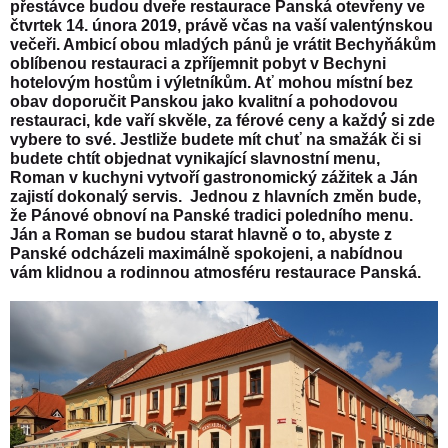
přestávce budou dveře restaurace Panská otevřeny ve
čtvrtek 14. února 2019, právě včas na vaší valentýnskou
večeři. Ambicí obou mladých pánů je vrátit Bechyňákům
oblíbenou restauraci a zpříjemnit pobyt v Bechyni
hotelovým hostům i výletníkům. Ať mohou místní bez
obav doporučit Panskou jako kvalitní a pohodovou
restauraci, kde vaří skvěle, za férové ceny a každý́ si zde
vybere to své. Jestliže budete mít chuť na smažák či si
budete chtít objednat vynikající slavnostní menu,
Roman v kuchyni vytvoří gastronomický zážitek a Ján
zajistí dokonalý servis. Jednou z hlavních změn bude,
že Pánové obnoví na Panské tradici poledního menu.
Ján a Roman se budou starat hlavně o to, abyste z
Panské odcházeli maximálně spokojeni, a nabídnou
vám klidnou a rodinnou atmosféru restaurace Panská.