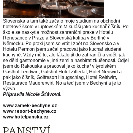
Slovenska a tam také začalo moje studium na obchodní
hotelové škole v Liptovském Mikuláši jako kuchař-číšník. Po
škole se naskytla možnost zahraniční praxe v Hotelu
Renesance v Praze a Slovenská koliba v Berlíně v
Německu. Po praxi jsem se vrátil zpět na Slovensko a v
Hotelu Permon jsem začal pracovat jako kuchař studené
kuchyně. Vždy mě to, ale lákalo jít do zahraničí a vidět, jak
se dělá gastronomie v jiné zemi a nasbírat zkušenosti. Odjel
jsem do Rakouska a pracoval jako kuchař v tyrolském
Gasthof Lendwirt, Gutshof Hotel Zillertal, Hotel Neuwirt a
pak jako číšník, Golfresort Haugschlag, Hotel Reitlwirt,
Restaurace Mauererwirt. No a teď jsem v Bechyni a je to
výzva.
Připravila Nicole Šťávová.
www.zamek-bechyne.cz
www.resort-bechyne.cz
www.hotelpanska.cz