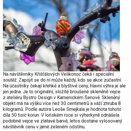
Na návštěvníky Křišťálových Velikonoc čeká i speciální
soutěž. Zapojit se do ní může každý, kdo se akce zúčastní.
Na účastníky čekají křehké a blyštivé ceny, hlavní výhra je ale
jen jedna. Je to originální, složitě broušené skleněné vejce
z ateliéru Bystro Design v Kamenickém Šenově. Skleněný
objekt má na výšku více než 30 centimetrů a váží zhruba 8
kilogramů. Podle autora Leoše Smejkala je hodnota tohoto
díla 50 tisíc korun. V loňském roce si výherkyně odnášela
podobné vejce ve zlatavé barvě, letos dostane vylosovaný
návštěvník cenu v jarně zeleném odstínu.