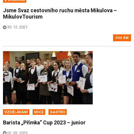
Jsme Svaz cestovního ruchu města Mikulova –
MikulovTourism
30. 12. 2021
číst dál
VZDĚLÁVÁNÍ
MICE
GASTRO
Barista „Přímka“ Cup 2023 – junior
02. 03. 2023