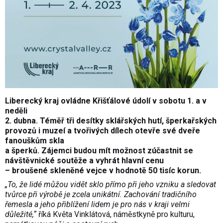
Liberecký kraj ovládne Křišťálové údolí v sobotu 1. a v
neděli
2. dubna. Téměř tři desítky sklářských hutí, šperkařských
provozů i muzeí a tvořivých dílech otevře své dveře
fanouškům skla
a šperků. Zájemci budou mít možnost zúčastnit se
návštěvnické soutěže a vyhrát hlavní cenu
– broušené skleněné vejce v hodnotě 50 tisíc korun.
„To, že lidé můžou vidět sklo přímo při jeho vzniku a sledovat
tvůrce při výrobě je zcela unikátní. Zachování tradičního
řemesla a jeho přiblížení lidem je pro nás v kraji velmi
důležité,“
říká Květa Vinklátová, náměstkyně pro kulturu,