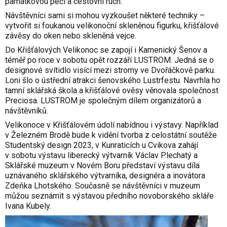
památkovou péči a cestovní ruch.
Návštěvníci sami si mohou vyzkoušet některé techniky –
vytvořit si foukanou velikonoční skleněnou figurku, křišťálové
závěsy do oken nebo skleněná vejce.
Do Křišťálových Velikonoc se zapojí i Kamenický Šenov a
téměř po roce v sobotu opět rozzáří LUSTROM. Jedná se o
designové svítidlo visící mezi stromy ve Dvořáčkově parku.
Loni šlo o ústřední atrakci šenovského Lustrfestu. Navrhla ho
tamní sklářská škola a křišťálové ověsy věnovala společnost
Preciosa. LUSTROM je společným dílem organizátorů a
návštěvníků.
Velikonoce v Křišťálovém údolí nabídnou i výstavy. Například
v Železném Brodě bude k vidění tvorba z celostátní soutěže
Studentský design 2023, v Kunraticích u Cvikova zahájí
v sobotu výstavu liberecký výtvarník Václav Plechatý a
Sklářské muzeum v Novém Boru představí výstavu díla
uznávaného sklářského výtvarníka, designéra a inovátora
Zdeňka Lhotského. Současně se návštěvníci v muzeum
můžou seznámit s výstavou předního novoborského skláře
Ivana Kubely.