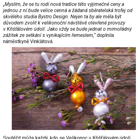
„Myslím, že se tu rodí nová tradice této výjimečné ceny a
jednou z ní bude velice cenná a žádaná sběratelská trofej od
skvělého studia Bystro Design. Nejen ta by ale měla být
důvodem zvolit k velikonoční návštěvě otevřené provozy
v Křišťálovém údolí. Jako vždy se bude jednat o mimořádný
zážitek ze setkání s vynikajícím řemeslem,“
doplnila
náměstkyně Vinklátová.
Soutěžit může každý, kdo se Velikonoc v Křišťálovém údolí