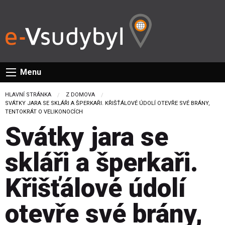
Menu
HLAVNÍ STRÁNKA
Z DOMOVA
CURRENT:
SVÁTKY JARA SE SKLÁŘI A ŠPERKAŘI. KŘIŠŤÁLOVÉ ÚDOLÍ OTEVŘE SVÉ BRÁNY,
TENTOKRÁT O VELIKONOCÍCH
Svátky jara se
skláři a šperkaři.
Křišťálové údolí
otevře své brány,