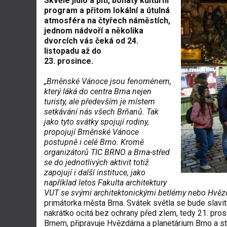
Skvělé jídlo a pití, bohatý kulturní
program a přitom lokální a útulná
atmosféra na čtyřech náměstích,
jednom nádvoří a několika
dvorcích vás čeká od 24.
listopadu až do
23. prosince.
„Brněnské Vánoce jsou fenoménem,
který láká do centra Brna nejen
turisty, ale především je místem
setkávání nás všech Brňanů. Tak
jako tyto svátky spojují rodiny,
propojují Brněnské Vánoce
postupně i celé Brno. Kromě
organizátorů TIC BRNO a Brna-střed
se do jednotlivých aktivit totiž
zapojují i další instituce, jako
například letos Fakulta architektury
VUT se svými architektonickými betlémy nebo Hvězd
primátorka města Brna. Svátek světla se bude slavit
nakrátko ocitá bez ochrany před zlem, tedy 21. prosi
Brnem, připravuje Hvězdárna a planetárium Brno a 