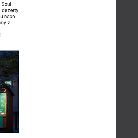
d Soul
é dezerty
nu nebo
íny z
í
.