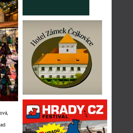
ová,
nad