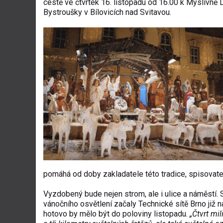
cestě ve čtvrtek 16. listopadu od 16.00 k Myslivně 
Bystroušky v Bílovicích nad Svitavou.
pomáhá od doby zakladatele této tradice, spisovate
Vyzdobený bude nejen strom, ale i ulice a náměstí. S
vánočního osvětlení začaly Technické sítě Brno již na
hotovo by mělo být do poloviny listopadu.
„Čtvrt mil