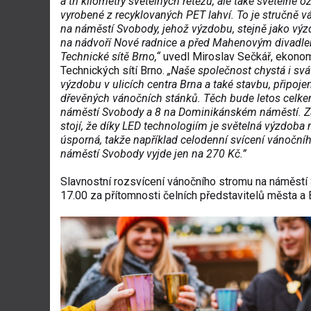
a tři kilometry světelných řetězů, ale také světelné 
vyrobené z recyklovaných PET lahví. To je stručně 
na náměstí Svobody, jehož výzdobu, stejně jako vý
na nádvoří Nové radnice a před Mahenovým divadlem
Technické sítě Brno,“
uvedl Miroslav Sečkář, ekonom
Technických sítí Brno.
„Naše společnost chystá i svá
výzdobu v ulicích centra Brna a také stavbu, připoje
dřevěných vánočních stánků. Těch bude letos celk
náměstí Svobody a 8 na Dominikánském náměstí. Z
stojí, že díky LED technologiím je světelná výzdob
úsporná, takže například celodenní svícení vánoční
náměstí Svobody vyjde jen na 270 Kč.”
Slavnostní rozsvícení vánočního stromu na náměstí 
17.00 za přítomnosti čelních představitelů města a