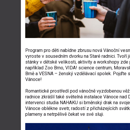
Program pro děti nabídne zbrusu nová Vánoční vesni
vyroste v sousedním dvorku na Staré radnici. Tvoří j
stánky v dětské velikosti, aktivity a workshopy zde 
například Zoo Brno, VIDA! science centrum, Moravsk
Brně a VESNA – ženský vzdělávací spolek. Pojďte si
Vánoce!
Romantické prostředí pod vánočně vyzdobenou věží
radnice zkrášlí také světelná instalace Vánoce nad 
intervenci studia NAHAKU si brněnský drak na svoje
Vánoce oblékne svetr, radostí z přicházejících svátk
plameny a netrpělivě čekat ve své sluji.