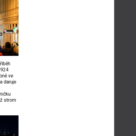
příběh
1924
bně ve
a daruje
ničku
iž strom