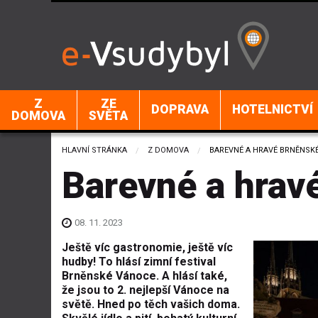
Z
ZE
DOPRAVA
HOTELNICTVÍ
DOMOVA
SVĚTA
HLAVNÍ STRÁNKA
Z DOMOVA
CURRENT:
BAREVNÉ A HRAVÉ BRNĚNSK
Barevné a hrav
08. 11. 2023
Ještě víc gastronomie, ještě víc
hudby! To hlásí zimní festival
Brněnské Vánoce. A hlásí také,
že jsou to 2. nejlepší Vánoce na
světě. Hned po těch vašich doma.