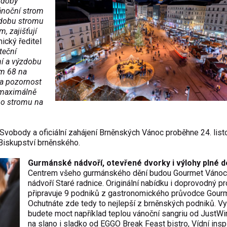
ozdoby
vánoční strom
zdobu stromu
, zajišťují
ický ředitel
teční
ní a výzdobu
em 68 na
a pozornost
a maximálně
ho stromu na
Svobody a oficiální zahájení Brněnských Vánoc proběhne 24. list
 Biskupství brněnského.
Gurmánské nádvoří, otevřené dvorky i výlohy plné 
Centrem všeho gurmánského dění budou Gourmet Vánoc
nádvoří Staré radnice. Originální nabídku i doprovodný p
připravuje 9 podniků z gastronomického průvodce Gourm
Ochutnáte zde tedy to nejlepší z brněnských podniků. V
budete moct například teplou vánoční sangriu od JustWi
na slano i sladko od EGGO Break Feast bistro, Vídní ins