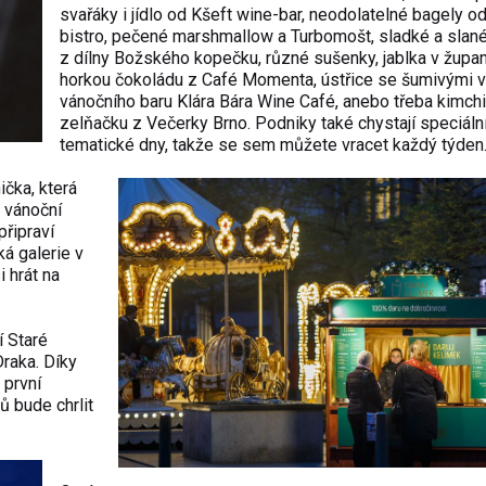
svařáky i jídlo od Kšeft wine-bar, neodolatelné bagely o
bistro, pečené marshmallow a Turbomošt, sladké a slan
z dílny Božského kopečku, různé sušenky, jablka v župa
horkou čokoládu z Café Momenta, ústřice se šumivými v
vánočního baru Klára Bára Wine Café, anebo třeba kimchi
zelňačku z Večerky Brno. Podniky také chystají speciáln
tematické dny, takže se sem můžete vracet každý týden
čka, která
i vánoční
připraví
á galerie v
 hrát na
 Staré
Draka. Díky
 první
ů bude chrlit