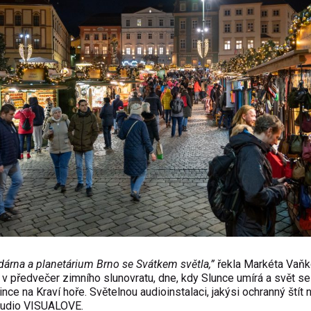
árna a planetárium Brno se Svátkem světla,”
řekla Markéta Vaňk
 v předvečer zimního slunovratu, dne, kdy Slunce umírá a svět se
nce na Kraví hoře. Světelnou audioinstalaci, jakýsi ochranný štít 
studio VISUALOVE.