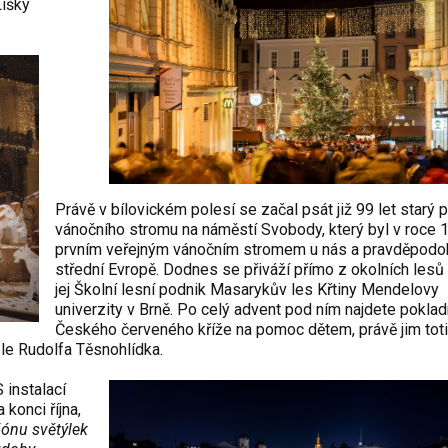
Lišky
Právě v bílovickém polesí se začal psát již 99 let starý 
vánočního stromu na náměstí Svobody, který byl v roce 
prvním veřejným vánočním stromem u nás a pravděpodo
střední Evropě. Dodnes se přiváží přímo z okolních lesů 
jej Školní lesní podnik Masarykův les Křtiny Mendelovy
univerzity v Brně. Po celý advent pod ním najdete poklad
Českého červeného kříže na pomoc dětem, právě jim tot
le Rudolfa Těsnohlídka.
 instalací
 konci října,
iónu světýlek