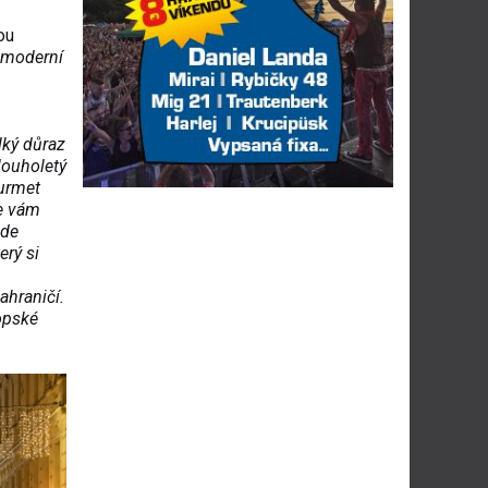
ou
 moderní
lký důraz
louholetý
ourmet
se vám
ude
erý si
ahraničí.
ropské