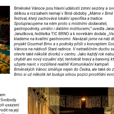
Brněnské Vánoce jsou hlavní událostí zimní sezóny a sv
délkou a rozsahem nemají v Brně obdoby.
„Máme v Brně
festival, který zachovává lokální specifika a tradice.
Spolupracujeme na něm proto s místními dodavateli,
gastropodniky, umělci i dalšími institucemi,”
uvedla Jana
Janulíková, ředitelka TIC BRNO a k novinkám dodala:
„Ve
klademe na kvalitní gastronomii. Navázali jsme na náš d
projekt Gourmet Brno a s podniky přišli s konceptem G
Vánoce na nádvoří Staré radnice. V netradičním duchu 
otevře také několik dvorků v centru. Jako každý rok neb
chybět ani nový vizuální styl, tentokrát hravý a barevný, kt
užijete navíc v rozšířené realitě! Komunikační kampaň
Brněnských Vánoc směřuje nejen do Česka, ale také do z
Brno si už několik let buduje silnou pozici prvotřídní ev
zem
í Svobody.
při usazení
dit na její