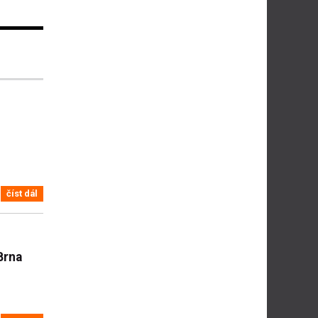
číst dál
Brna