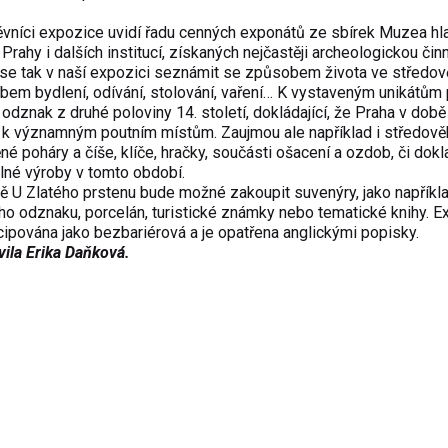
vníci expozice uvidí řadu cenných exponátů ze sbírek Muzea hl
Prahy i dalších institucí, získaných nejčastěji archeologickou činn
e tak v naší expozici seznámit se způsobem života ve středov
em bydlení, odívání, stolování, vaření… K vystaveným unikátům 
 odznak z druhé poloviny 14. století, dokládající, že Praha v době 
a k významným poutním místům. Zaujmou ale například i středov
né poháry a číše, klíče, hračky, součásti ošacení a ozdob, či dok
né výroby v tomto období.
 U Zlatého prstenu bude možné zakoupit suvenýry, jako napříkla
ho odznaku, porcelán, turistické známky nebo tematické knihy. E
cipována jako bezbariérová a je opatřena anglickými popisky.
vila Erika Daňková.