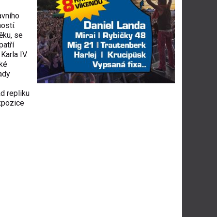
avního
ostí.
ěku, se
patří
Karla IV.
ěké
lady
d repliku
xpozice