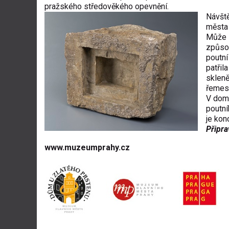
pražského středověkého opevnění.
Návště
města 
Může s
způsob
poutní
patřil
skleně
řemesl
V domě
poutní
je kon
Připra
www.muzeumprahy.cz