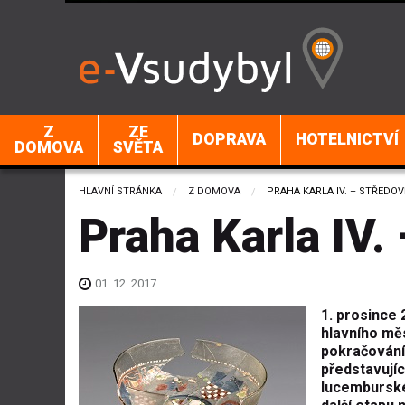
Z
ZE
DOPRAVA
HOTELNICTVÍ
DOMOVA
SVĚTA
HLAVNÍ STRÁNKA
Z DOMOVA
CURRENT:
PRAHA KARLA IV. – STŘEDO
Praha Karla IV.
01. 12. 2017
1. prosince
hlavního měs
pokračování
představujíc
lucemburské,