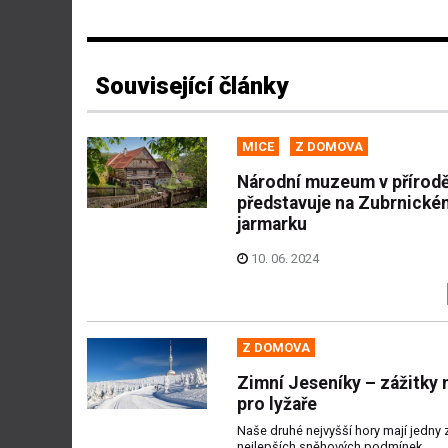
Související články
MICE
Z DOMOVA
Národní muzeum v přírodě
představuje na Zubrnické
jarmarku
10. 06. 2024
Z DOMOVA
Zimní Jeseníky – zážitky 
pro lyžaře
Naše druhé nejvyšší hory mají jedny 
nejlepších sněhových podmínek.