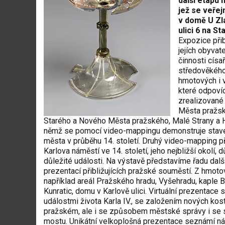
další etapu
jež se veřej
v domě U Zl
ulici 6 na 
Expozice přib
jejích obyva
činnosti císa
středověkého
hmotových i v
které odpoví
zrealizované
Města pražsk
Starého a Nového Města pražského, Malé Strany a H
němž se pomocí video-mappingu demonstruje staveb
města v průběhu 14. století. Druhý video-mapping p
Karlova náměstí ve 14. století, jeho nejbližší okolí,
důležité události. Na výstavě představíme řadu dalš
prezentací přibližujících pražské souměstí. Z hmo
například areál Pražského hradu, Vyšehradu, kaple B
Kunratic, domu v Karlově ulici. Virtuální prezentace
událostmi života Karla IV., se založením nových k
pražském, ale i se způsobem městské správy i se
mostu. Unikátní velkoplošná prezentace seznámí n