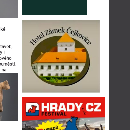
ské
staveb,
y i
Nového
ouměstí,
 na