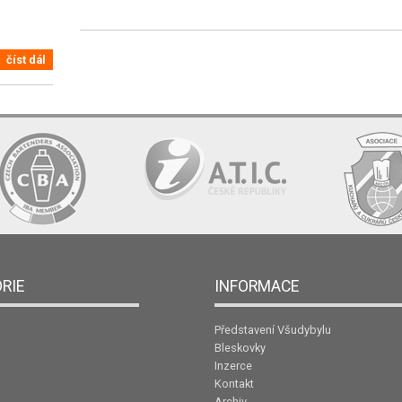
číst dál
RIE
INFORMACE
Představení Všudybylu
Bleskovky
Inzerce
Kontakt
Archiv