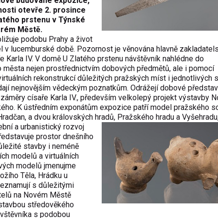
 nově budované expozice,
nosti otevře 2. prosince
atého prstenu v Týnské
Starém Městě.
ližuje podobu Prahy a život
tel v lucemburské době. Pozornost je věnována hlavně zakladatel
ře Karla IV. V domě U Zlatého prstenu návštěvník nahlédne do
 města nejen prostřednictvím dobových předmětů, ale i pomocí
irtuálních rekonstrukcí důležitých pražských míst i jednotlivých 
dají nejnovějším vědeckým poznatkům. Odrážejí dobové představ
 záměry císaře Karla IV., především velkolepý projekt výstavby 
ého. K ústředním exponátům expozice patří model pražského s
radčan, a dvou královských hradů, Pražského hradu a
Vyšehradu,
ní a urbanistický rozvoj
ředstavuje prostor dnešního
 důležité stavby i neméně
ích modelů a virtuálních
tových modelů jmenujme
ožího Těla, Hrádku u
 seznamují s důležitými
ostelů na Novém Městě
 stavbou středověkého
ávštěvníka s podobou