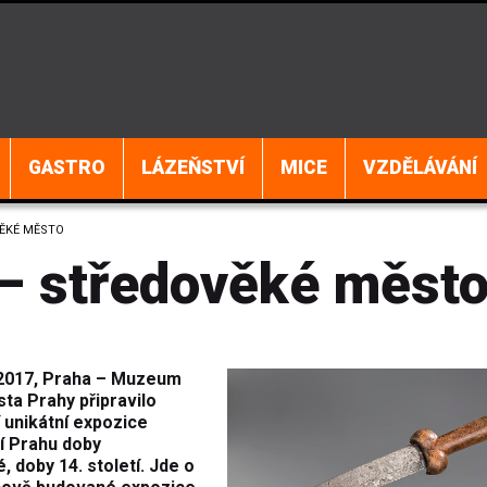
GASTRO
LÁZEŇSTVÍ
MICE
VZDĚLÁVÁNÍ
VĚKÉ MĚSTO
 – středověké měst
 2017, Praha – Muzeum
ta Prahy připravilo
 unikátní expozice
í Prahu doby
 doby 14. století. Jde o