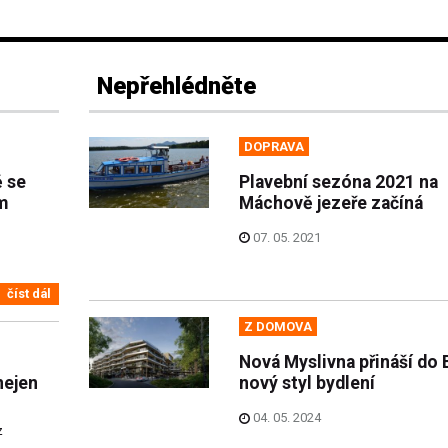
Nepřehlédněte
DOPRAVA
 se
Plavební sezóna 2021 na
m
Máchově jezeře začíná
07. 05. 2021
číst dál
Z DOMOVA
Nová Myslivna přináší do 
nejen
nový styl bydlení
04. 05. 2024
z