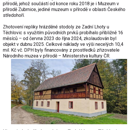
přírodě, jehož součástí od konce roku 2018 je i Muzeum v
přírodě Zubrnice, jediné muzeum v přírodě v oblasti Českého
středohoří.
Zhotovení repliky hrázděné stodoly ze Zadní Lhoty u
Těchlovic s využitím původních prvků probíhalo přibližně 16
měsíců – od června 2023 do října 2024, zkolaudován byl
objekt v dubnu 2025. Celkové náklady ve výši necelých 10,4
mil. Kč vč. DPH byly financovány z prostředků zřizovatele
Národního muzea v přírodě – Ministerstva kultury ČR.