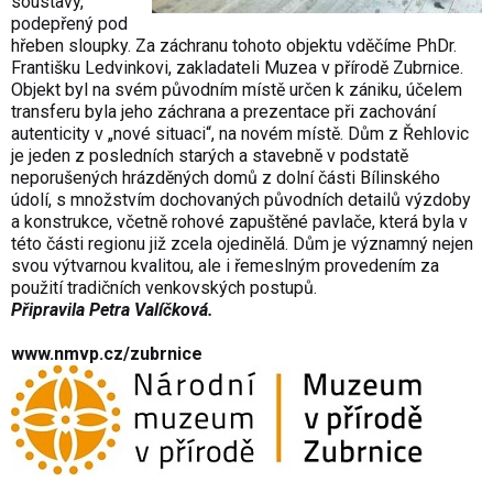
soustavy,
podepřený pod
hřeben sloupky. Za záchranu tohoto objektu vděčíme PhDr.
Františku Ledvinkovi, zakladateli Muzea v přírodě Zubrnice.
Objekt byl na svém původním místě určen k zániku, účelem
transferu byla jeho záchrana a prezentace při zachování
autenticity v „nové situaci“, na novém místě. Dům z Řehlovic
je jeden z posledních starých a stavebně v podstatě
neporušených hrázděných domů z dolní části Bílinského
údolí, s množstvím dochovaných původních detailů výzdoby
a konstrukce, včetně rohové zapuštěné pavlače, která byla v
této části regionu již zcela ojedinělá. Dům je významný nejen
svou výtvarnou kvalitou, ale i řemeslným provedením za
použití tradičních venkovských postupů.
Připravila Petra Valíčková.
www.nmvp.cz/zubrnice