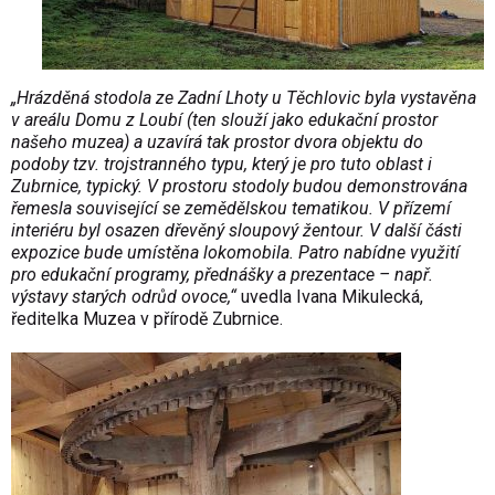
„Hrázděná stodola ze Zadní Lhoty u Těchlovic byla vystavěna
v areálu Domu z Loubí (ten slouží jako edukační prostor
našeho muzea) a uzavírá tak prostor dvora objektu do
podoby tzv. trojstranného typu, který je pro tuto oblast i
Zubrnice, typický. V prostoru stodoly budou demonstrována
řemesla související se zemědělskou tematikou. V přízemí
interiéru byl osazen dřevěný sloupový žentour. V další části
expozice bude umístěna lokomobila. Patro nabídne využití
pro edukační programy, přednášky a prezentace – např.
výstavy starých odrůd ovoce,“
uvedla Ivana Mikulecká,
ředitelka Muzea v přírodě Zubrnice.