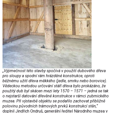
„Výjimečnost této stavby spočívá v použití dubového dřeva
pro sloupy a spodní rám hrázděné konstrukce, oproti
běžnému užití dřeva měkkého (jedle, smrku nebo borovice).
Vědeckou metodou určování stáří dřeva bylo prokázáno, že
použitý dub byl skácen mezi lety 1570 – 1571 – jedná se tak
o nejstarší datování dřevěné konstrukce v rámci zubrnického
muzea. Při výstavbě objektu se podařilo zachovat přibližně
polovinu původních trámových prvků konstrukcí stěn,“
doplnil Jindřich Ondruš, generální ředitel Národního muzea v