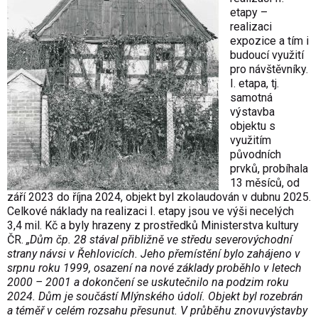
etapy –
realizaci
expozice a tím i
budoucí využití
pro návštěvníky.
I. etapa, tj.
samotná
výstavba
objektu s
využitím
původních
prvků, probíhala
13 měsíců, od
září 2023 do října 2024, objekt byl zkolaudován v dubnu 2025.
Celkové náklady na realizaci I. etapy jsou ve výši necelých
3,4 mil. Kč a byly hrazeny z prostředků Ministerstva kultury
ČR.
„Dům čp. 28 stával přibližně ve středu severovýchodní
strany návsi v Řehlovicích. Jeho přemístění bylo zahájeno v
srpnu roku 1999, osazení na nové základy proběhlo v letech
2000 – 2001 a dokončení se uskutečnilo na podzim roku
2024. Dům je součástí Mlýnského údolí. Objekt byl rozebrán
a téměř v celém rozsahu přesunut. V průběhu znovuvýstavby