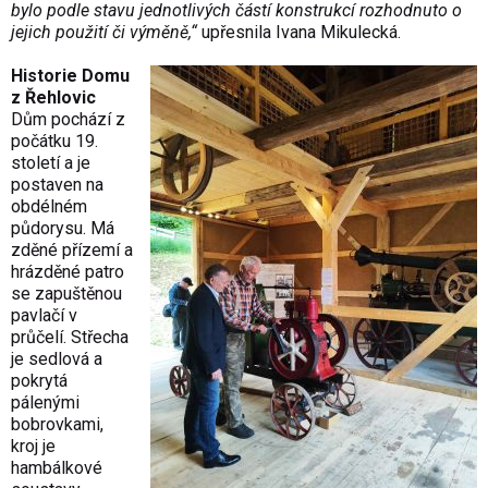
bylo podle stavu jednotlivých částí konstrukcí rozhodnuto o
jejich použití či výměně,“
upřesnila Ivana Mikulecká.
Historie Domu
z Řehlovic
Dům pochází z
počátku 19.
století a je
postaven na
obdélném
půdorysu. Má
zděné přízemí a
hrázděné patro
se zapuštěnou
pavlačí v
průčelí. Střecha
je sedlová a
pokrytá
pálenými
bobrovkami,
kroj je
hambálkové