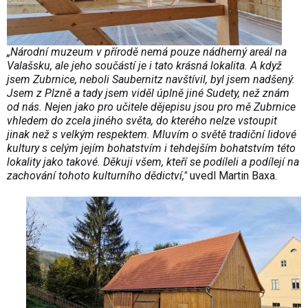
„Národní muzeum v přírodě nemá pouze nádherný areál na
Valašsku, ale jeho součástí je i tato krásná lokalita. A když
jsem Zubrnice, neboli Saubernitz navštívil, byl jsem nadšený.
Jsem z Plzně a tady jsem viděl úplně jiné Sudety, než znám
od nás. Nejen jako pro učitele dějepisu jsou pro mě Zubrnice
vhledem do zcela jiného světa, do kterého nelze vstoupit
jinak než s velkým respektem. Mluvím o světě tradiční lidové
kultury s celým jejím bohatstvím i tehdejším bohatstvím této
lokality jako takové. Děkuji všem, kteří se podíleli a podílejí na
zachování tohoto kulturního dědictví,"
uvedl Martin Baxa.