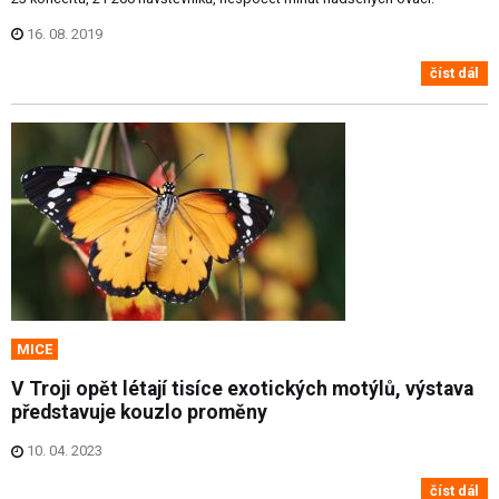
16. 08. 2019
číst dál
MICE
V Troji opět létají tisíce exotických motýlů, výstava
představuje kouzlo proměny
10. 04. 2023
číst dál