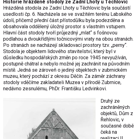
Historie hrázděné stodoly ze Zadní Lhoty u Těchlovic
Hrázděná stodola ze Zadní Lhoty u Těchlovic byla součástí
usedlosti čp. 6. Nacházela se ve svažitém terénu Labského
údolí, přičemž přední část přístodůlku byla podezděna a
obsahovala oddělený úložný prostor s vlastním vstupem.
Hlavní část stodoly tvoří průjezdný „mlat“ s fošnovou
podlahou a dvoukřídlými točnicovými vraty na obou stranách.
Po stranách se nacházejí skladovací prostory tzv. „perny“.
Stodola je objektem lidového stavitelství, který byl v
důsledku hospodářských změn po roce 1945 nevyužíván,
postupně chátral a nebylo možné jej zachránit na původním
místě. Jedná se zároveň o jediný objektech v zubrnickém
muzeu, který pochází z okresu Děčín. Za záměr záchrany
stodoly vděčíme zakladateli Muzea v přírodě Zubrnice,
nedávno zesnulému, PhDr. Františku Ledvinkovi.
Druhý ze
zachráněných
objektů, Dům z
Řehlovic, v
současné době
čeká na
realizaci II.