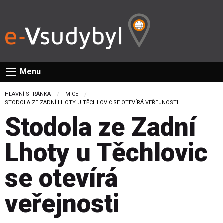
Menu
HLAVNÍ STRÁNKA
MICE
CURRENT:
STODOLA ZE ZADNÍ LHOTY U TĚCHLOVIC SE OTEVÍRÁ VEŘEJNOSTI
Stodola ze Zadní
Lhoty u Těchlovic
se otevírá
veřejnosti